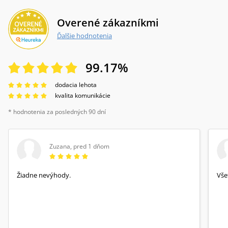
Overené zákazníkmi
Ďalšie hodnotenia
99.17
%
dodacia lehota
kvalita komunikácie
* hodnotenia za posledných 90 dní
Zuzana
,
pred 1 dňom
Žiadne nevýhody.
Vše