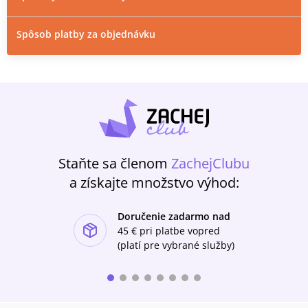
Spôsob platby za objednávku
Staňte sa členom
ZachejClubu
a získajte množstvo výhod:
Doručenie zadarmo nad
ishlist-u
45 €
pri platbe vopred
(platí pre vybrané služby)