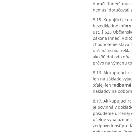
doručiť ihneď, musí
nemusí doručovať, 
8.15. Kupujúci je o
bezodkladne informá
ust. § 623 Občiansk
Zákona ihneď, v zlo
zhodnotenie stavu 
určená osoba reklam
ako 30 dní odo dňa 
právo na výmenu tov
8.16. Ak kupujúci r
len na základe vyja
(ďalej len “
odborné 
nákladov na odborn
8.17. Ak kupujúci r
je povinná v doklad
posúdenie určenej o
účelne vynaložené 
zodpovednosť predá
doba neplynie. Pre