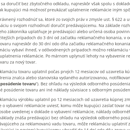
 sa doručiť bez zbytočného odkladu, najneskôr však spolu s doklad
ak kupujúci má možnosť preukázať uplatnenie reklamácie iným sp
právnený rozhodnúť sa, ktoré zo svojich práv v zmysle ust. § 622 a 
ciu o svojom rozhodnutí doručiť predávajúcemu. Na základe rozhod
eho zákonníka uplatňuje je predávajúci alebo určená osoba povinná
žitejších prípadoch do 3 dní od začiatku reklamačného konania, v 
tovaru najneskôr do 30 dní odo dňa začiatku reklamačného konania
áciu vybaví ihneď, v odôvodnených prípadoch možno reklamáciu vy
uplatnenia reklamácie. Po márnom uplynutí lehoty na vybavenie r
aru za nový tovar.
eklamáciu tovaru uplatnil počas prvých 12 mesiacov od uzavretia 
drenia znalca alebo stanoviska vydaného autorizovanou, notifikov
posúdenie tovaru
“). Bez ohľadu na výsledok odborného posúden
é posúdenie tovaru ani iné náklady súvisiace s odborným posúden
eklamáciu výrobku uplatnil po 12 mesiacoch od uzavretia kúpnej zml
e o vybavení reklamácie uviesť, komu môže kupujúci zaslať tovar 
sobe uvedenej v doklade o vybavení reklamácie, náklady odborného
náklady znáša predávajúci bez ohľadu na výsledok odborného po
vajúceho za reklamovanú vadu tovaru, môže reklamáciu uplatniť 
dávajúci je povinný kupujúcemu uhradiť do 14 dní odo dňa znova u