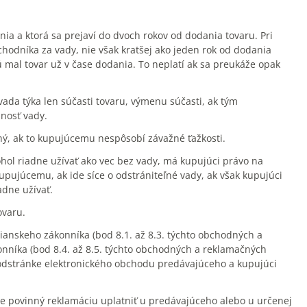
a a ktorá sa prejaví do dvoch rokov od dodania tovaru. Pri
odníka za vady, nie však kratšej ako jeden rok od dodania
rú mal tovar už v čase dodania. To neplatí ak sa preukáže opak
ada týka len súčasti tovaru, výmenu súčasti, ak tým
nosť vady.
ý, ak to kupujúcemu nespôsobí závažné ťažkosti.
ohol riadne užívať ako vec bez vady, má kupujúci právo na
upujúcemu, ak ide síce o odstrániteľné vady, ak však kupujúci
adne užívať.
ovaru.
čianskeho zákonníka (bod 8.1. až 8.3. týchto obchodných a
nníka (bod 8.4. až 8.5. týchto obchodných a reklamačných
odstránke elektronického obchodu predávajúceho a kupujúci
je povinný reklamáciu uplatniť u predávajúceho alebo u určenej