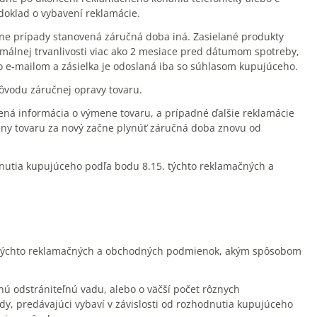
oklad o vybavení reklamácie.
tne prípady stanovená záručná doba iná. Zasielané produkty
imálnej trvanlivosti viac ako 2 mesiace pred dátumom spotreby,
bo e-mailom a zásielka je odoslaná iba so súhlasom kupujúceho.
ôvodu záručnej opravy tovaru.
ená informácia o výmene tovaru, a prípadné ďalšie reklamácie
ny tovaru za nový začne plynúť záručná doba znovu od
odnutia kupujúceho podľa bodu 8.15. týchto reklamačných a
15. týchto reklamačných a obchodných podmienok, akým spôsobom
anú odstrániteľnú vadu, alebo o väčší počet rôznych
dy, predávajúci vybaví v závislosti od rozhodnutia kupujúceho