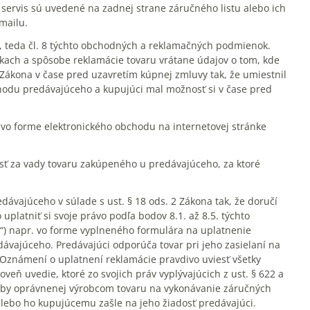
servis sú uvedené na zadnej strane záručného listu alebo ich
mailu.
, teda čl. 8 týchto obchodných a reklamačných podmienok.
ch a spôsobe reklamácie tovaru vrátane údajov o tom, kde
 Zákona v čase pred uzavretím kúpnej zmluvy tak, že umiestnil
hodu predávajúceho a kupujúci mal možnosť si v čase pred
vo forme elektronického obchodu na internetovej stránke
sť za vady tovaru zakúpeného u predávajúceho, za ktoré
dávajúceho v súlade s ust. § 18 ods. 2 Zákona tak, že doručí
latniť si svoje právo podľa bodov 8.1. až 8.5. týchto
) napr. vo forme vyplneného formulára na uplatnenie
ávajúceho. Predávajúci odporúča tovar pri jeho zasielaní na
v Oznámení o uplatnení reklamácie pravdivo uviesť všetky
eň uvedie, ktoré zo svojich práv vyplývajúcich z ust. § 622 a
soby oprávnenej výrobcom tovaru na vykonávanie záručných
alebo ho kupujúcemu zašle na jeho žiadosť predávajúci.