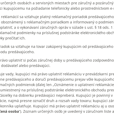
 určených osobách a servisných miestach pre záručný a pozáručný 
ci kupujúcemu na požiadanie telefonicky alebo prostredníctvom e-
 reklamácií sa vzťahuje platný reklamačný poriadok predávajúceho
e oboznámený s reklamačným poriadkom a informovaný o podmienka
latniť, a o vykonávaní záručných opráv v súlade s ust. § 18 ods. 1
eklamačné podmienky na príslušnej podstránke elektronického obc
y prečítať ich.
riadok sa vzťahuje na tovar zakúpený kupujúcim od predávajúceho 
hodu predávajúceho.
právo uplatniť si počas záručnej doby u predávajúceho zodpovedno
 dodávateľ alebo predávajúci.
zuje vady, kupujúci má právo uplatniť reklamáciu v prevádzkarni pre
ne predávajúceho a doručí predávajúcemu prejav vôle kupujúceho up
mačných podmienok (ďalej len „Oznámenie o uplatnení reklamácie“
e umiestnený na príslušnej podstránke elektronického obchodu pred
 Zásielky na dobierku predávajúci nepreberá. Kupujúci je povinný 
ie, najmä presne označiť druh a rozsah vady tovaru; kupujúci zárov
konníka uplatňuje. Kupujúci má právo uplatniť reklamáciu aj u o
čená osoba
“). Zoznam určených osôb je uvedený v záručnom liste 