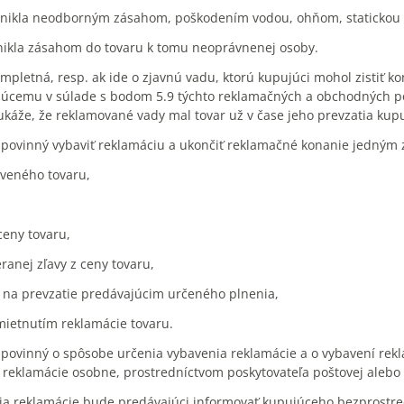
vznikla neodborným zásahom, poškodením vodou, ohňom, statickou č
znikla zásahom do tovaru k tomu neoprávnenej osoby.
ompletná, resp. ak ide o zjavnú vadu, ktorú kupujúci mohol zistiť k
júcemu v súlade s bodom 5.9 týchto reklamačných a obchodných p
ukáže, že reklamované vady mal tovar už v čase jeho prevzatia kup
e povinný vybaviť reklamáciu a ukončiť reklamačné konanie jedným 
veného tovaru,
ceny tovaru,
ranej zľavy z ceny tovaru,
 na prevzatie predávajúcim určeného plnenia,
ietnutím reklamácie tovaru.
e povinný o spôsobe určenia vybavenia reklamácie a o vybavení re
reklamácie osobne, prostredníctvom poskytovateľa poštovej alebo 
ia reklamácie bude predávajúci informovať kupujúceho bezprostre