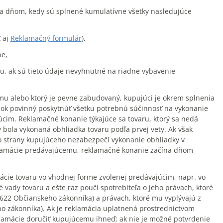
na dňom, kedy sú splnené kumulatívne všetky nasledujúce
 aj
Reklamačný formulár
),
e,
u, ak sú tieto údaje nevyhnutné na riadne vybavenie
emu alebo ktorý je pevne zabudovaný, kupujúci je okrem splnenia
ok povinný poskytnúť všetku potrebnú súčinnosť na vykonanie
cim. Reklamačné konanie týkajúce sa tovaru, ktorý sa nedá
bola vykonaná obhliadka tovaru podľa prvej vety. Ak však
zo strany kupujúceho nezabezpečí vykonanie obhliadky v
klamácie predávajúcemu, reklamačné konanie začína dňom
cie tovaru vo vhodnej forme zvolenej predávajúcim, napr. vo
vady tovaru a ešte raz poučí spotrebiteľa o jeho právach, ktoré
 622 Občianskeho zákonníka) a právach, ktoré mu vyplývajú z
o zákonníka). Ak je reklamácia uplatnená prostredníctvom
klamácie doručiť kupujúcemu ihneď; ak nie je možné potvrdenie