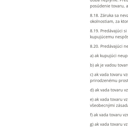
posúdenie tovaru, a
8.18. Záruka sa nev
okolnostiam, za kto
8.19. Predávajúci s
kupujúcemu nespôso
8.20. Predávajúci n
a) ak kupujúci neup
b) ak je vadou tov
c) ak vada tovaru v
prirodzenému prost
d) ak vada tovaru v
e) ak vada tovaru 
všeobecnými zásada
f) ak vada tovaru v
g) ak vada tovaru 