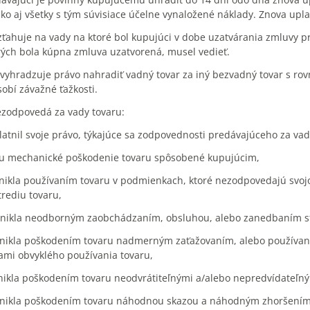
ko aj všetky s tým súvisiace účelne vynaložené náklady. Znova u
zťahuje na vady na ktoré bol kupujúci v dobe uzatvárania zmluvy p
rých bola kúpna zmluva uzatvorená, musel vedieť.
i vyhradzuje právo nahradiť vadný tovar za iný bezvadný tovar s ro
bí závažné ťažkosti.
ezodpovedá za vady tovaru:
latnil svoje právo, týkajúce sa zodpovednosti predávajúceho za va
aru mechanické poškodenie tovaru spôsobené kupujúcim,
znikla používaním tovaru v podmienkach, ktoré nezodpovedajú svoj
rediu tovaru,
znikla neodborným zaobchádzaním, obsluhou, alebo zanedbaním star
vznikla poškodením tovaru nadmerným zaťažovaním, alebo používa
mi obvyklého používania tovaru,
znikla poškodením tovaru neodvrátiteľnými a/alebo nepredvídateľn
vznikla poškodením tovaru náhodnou skazou a náhodným zhoršením