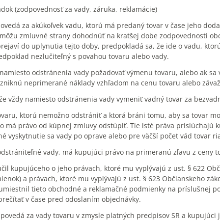
dok (zodpovednosť za vady, záruka, reklamácie)
vedá za akúkoľvek vadu, ktorú má predaný tovar v čase jeho dodani
 môžu zmluvné strany dohodnúť na kratšej dobe zodpovednosti obch
prejaví do uplynutia tejto doby, predpokladá sa, že ide o vadu, kto
redpoklad nezlučiteľný s povahou tovaru alebo vady.
namiesto odstránenia vady požadovať výmenu tovaru, alebo ak sa v
niknú neprimerané náklady vzhľadom na cenu tovaru alebo závaž
že vždy namiesto odstránenia vady vymeniť vadný tovar za bezvadn
tovaru, ktorú nemožno odstrániť a ktorá bráni tomu, aby sa tovar m
 má právo od kúpnej zmluvy odstúpiť. Tie isté práva prislúchajú k
 vyskytnutie sa vady po oprave alebo pre väčší počet vád tovar ri
eodstrániteľné vady, má kupujúci právo na primeranú zľavu z ceny t
učil kupujúceho o jeho právach, ktoré mu vyplývajú z ust. § 622 Ob
nok) a právach, ktoré mu vyplývajú z ust. § 623 Občianskeho záko
 umiestnil tieto obchodné a reklamačné podmienky na príslušnej p
prečítať v čase pred odoslaním objednávky.
dpovedá za vady tovaru v zmysle platných predpisov SR a kupujúci 