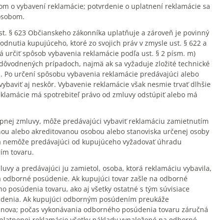
om o vybavení reklamácie; potvrdenie o uplatnení reklamácie sa
ôsobom.
ust. § 623 Občianskeho zákonníka uplatňuje a zároveň je povinný
nutia kupujúceho, ktoré zo svojich práv v zmysle ust. § 622 a
 určiť spôsob vybavenia reklamácie podľa ust. § 2 písm. m)
odôvodnených prípadoch, najmä ak sa vyžaduje zložité technické
. Po určení spôsobu vybavenia reklamácie predávajúci alebo
baviť aj neskôr. Vybavenie reklamácie však nesmie trvať dlhšie
eklamácie má spotrebiteľ právo od zmluvy odstúpiť alebo má
kúpnej zmluvy, môže predávajúci vybaviť reklamáciu zamietnutím
anou alebo akreditovanou osobou alebo stanoviska určenej osoby
ia nemôže predávajúci od kupujúceho vyžadovať úhradu
ím tovaru.
uvy a predávajúci ju zamietol, osoba, ktorá reklamáciu vybavila,
na odborné posúdenie. Ak kupujúci tovar zašle na odborné
 posúdenia tovaru, ako aj všetky ostatné s tým súvisiace
súdenia. Ak kupujúci odborným posúdením preukáže
znova; počas vykonávania odborného posúdenia tovaru záručná
platnenej reklamácie všetky náklady vynaložené na odborné