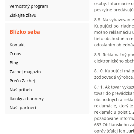
osoby. Informácie o
Vernostný program
poskytne predávajú
Získajte zľavu
8.8. Na vybavovanie
Kupujúci bol riadn
Blízko seba
možno reklamáciu up
tieto obchodné a r
Kontakt
odoslaním objednávk
O nás
8.9. Reklamačný po
elektronického obc
Blog
8.10. Kupujúci má 
Zachej magazín
zodpovedá výrobca,
Prečo Zachej
8.11. Ak tovar vyka
Náš príbeh
tovar do prevádzkar
Ikonky a bannery
obchodných a rekla
reklamácie, ktorý j
Naši partneri
reklamáciu poistiť.
požadované informác
633 Občianskeho zá
opráv (ďalej len „
ur