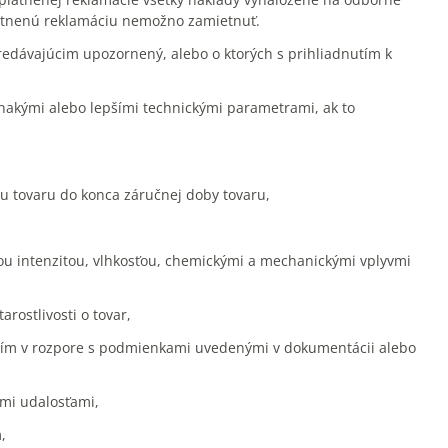
platnenú reklamáciu nemožno zamietnuť.
redávajúcim upozornený, alebo o ktorých s prihliadnutím k
vnakými alebo lepšími technickými parametrami, ak to
du tovaru do konca záručnej doby tovaru,
ou intenzitou, vlhkosťou, chemickými a mechanickými vplyvmi
ostlivosti o tovar,
ním v rozpore s podmienkami uvedenými v dokumentácii alebo
ými udalosťami,
,