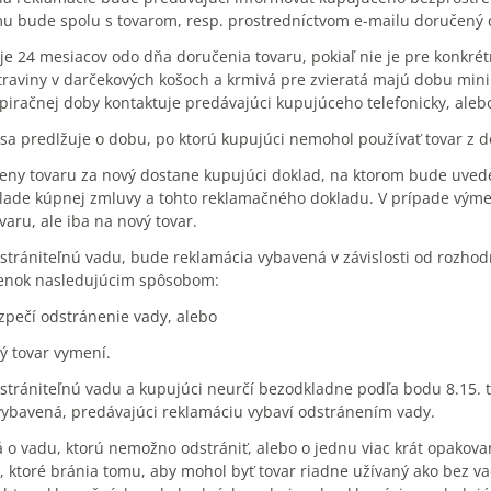
u bude spolu s tovarom, resp. prostredníctvom e-mailu doručený d
je 24 mesiacov odo dňa doručenia tovaru, pokiaľ nie je pre konkré
otraviny v darčekových košoch a krmivá pre zvieratá majú dobu min
xpiračnej doby kontaktuje predávajúci kupujúceho telefonicky, ale
sa predlžuje o dobu, po ktorú kupujúci nemohol používať tovar z d
eny tovaru za nový dostane kupujúci doklad, na ktorom bude uved
klade kúpnej zmluvy a tohto reklamačného dokladu. V prípade výme
aru, ale iba na nový tovar.
odstrániteľnú vadu, bude reklamácia vybavená v závislosti od rozh
nok nasledujúcim spôsobom:
zpečí odstránenie vady, alebo
ý tovar vymení.
 odstrániteľnú vadu a kupujúci neurčí bezodkladne podľa bodu 8.
vybavená, predávajúci reklamáciu vybaví odstránením vady.
ná o vadu, ktorú nemožno odstrániť, alebo o jednu viac krát opakov
, ktoré bránia tomu, aby mohol byť tovar riadne užívaný ako bez va