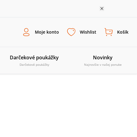
Moje konto
Wishlist
Košík
Darčekové poukážky
Novinky
Darčekové poukážky
Najnovšie v našej ponuke