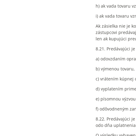
h) ak vada tovaru 
i) ak vada tovaru v
Ak zásielka nie je k
zástupcovi predáva
len ak kupujúci pre
8.21. Predávajúci j
a) odovzdaním opra
b) výmenou tovaru,
c) vrátením kúpnej 
d) vyplatením prime
e) písomnou výzvou
f) odôvodneným zam
8.22. Predávajúci j
odo dňa uplatnenia 
O výsledku vybaven