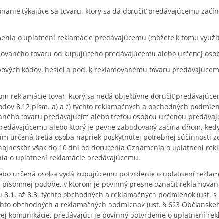
nanie týkajúce sa tovaru, ktorý sa dá doručiť predávajúcemu začí
enia o uplatnení reklamácie predávajúcemu (môžete k tomu využiť
movaného tovaru od kupujúceho predávajúcemu alebo určenej osob
pových kódov, hesiel a pod. k reklamovanému tovaru predávajúcem
om reklamácie tovar, ktorý sa nedá objektívne doručiť predávajúc
dov 8.12 písm. a) a c) týchto reklamačných a obchodných podmien
aného tovaru predávajúcim alebo treťou osobou určenou predávajú
predávajúcemu alebo ktorý je pevne zabudovaný začína dňom, kedy 
ím určená tretia osoba napriek poskytnutej potrebnej súčinnosti 
 najneskôr však do 10 dní od doručenia Oznámenia o uplatnení re
a o uplatnení reklamácie predávajúcemu.
lebo určená osoba vydá kupujúcemu potvrdenie o uplatnení reklamá
 písomnej podobe, v ktorom je povinný presne označiť reklamované 
 8.1. až 8.3. týchto obchodných a reklamačných podmienok (ust. §
ýchto obchodných a reklamačných podmienok (ust. § 623 Občianskeh
vej komunikácie, predávajúci je povinný potvrdenie o uplatnení re