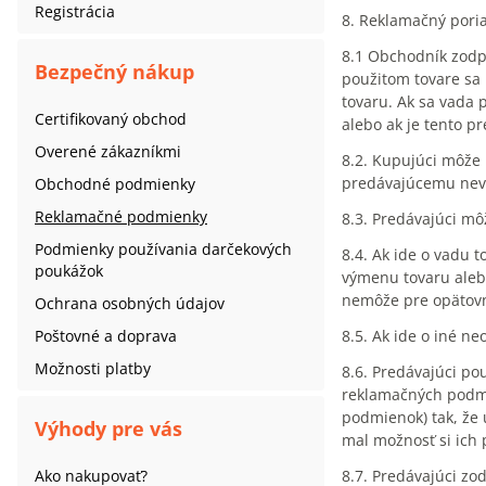
Registrácia
8. Reklamačný poria
8.1 Obchodník zodpo
Bezpečný nákup
použitom tovare sa
tovaru. Ak sa vada 
Certifikovaný obchod
alebo ak je tento p
Overené zákazníkmi
8.2. Kupujúci môže 
predávajúcemu nevz
Obchodné podmienky
Reklamačné podmienky
8.3. Predávajúci mô
Podmienky používania darčekových
8.4. Ak ide o vadu 
poukážok
výmenu tovaru alebo
nemôže pre opätovné
Ochrana osobných údajov
Poštovné a doprava
8.5. Ak ide o iné n
Možnosti platby
8.6. Predávajúci po
reklamačných podmie
podmienok) tak, že
Výhody pre vás
mal možnosť si ich 
Ako nakupovať?
8.7. Predávajúci zo