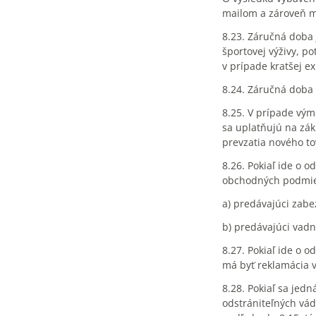
mailom a zároveň m
8.23. Záručná doba 
športovej výživy, p
v prípade kratšej e
8.24. Záručná doba 
8.25. V prípade vým
sa uplatňujú na zá
prevzatia nového tov
8.26. Pokiaľ ide o 
obchodných podmie
a) predávajúci zabe
b) predávajúci vadn
8.27. Pokiaľ ide o
má byť reklamácia 
8.28. Pokiaľ sa jed
odstrániteľných vád