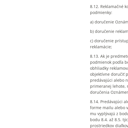
8.12. Reklamačné ko
podmienky:
a) doručenie Oznám
b) doručenie rekla
c) doručenie prístu
reklamácie;
8.13. Ak je predmet
podmienok podľa bo
obhliadky reklamov
objektívne doručiť 
predávajúci alebo n
primeranej lehote,
doručenia Oznámeni
8.14. Predávajúci a
forme mailu alebo v
mu vyplývajú z bodu
bodu 8.4. až 8.5. t
prostriedkov diaľko