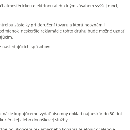
i atmosférickou elektrinou alebo iným zásahom vyššej moci,
ontrolou zásielky pri doručení tovaru a ktorú neoznámil
odmienok, neskoršie reklamácie tohto druhu bude možné uznať
ujúcim.
z nasledujúcich spôsobov:
klamácie kupujúcemu vydať písomný doklad najneskôr do 30 dní
kuriérskej alebo donáškovej služby.
dne po ukončení reklamačného konania telefonicky alebo e-