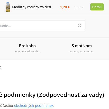
Modlitby rodičov za deti
1,20 €
1,50 €
Detail
Pre koho
S motívom
Deti, mládež, rodičia
Sv. Rita, Sv. Páter Pio
)
 podmienky (Zodpovednosť za vady)
súčasťou
obchodných podmienok
.