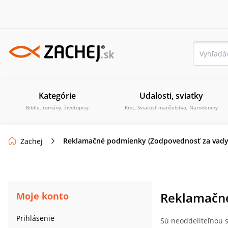
Kategórie
Udalosti, sviatky
Biblie, romány, životopisy
Krst, Sviatosť manželstva, Narodeniny
Reklamačné podmienky (Zodpovednosť za vady
Zachej
Reklamačné
Moje konto
Prihlásenie
Sú neoddeliteľnou 