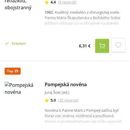
4,4
(
5
recenzií
)
1982
.
Kvalitný medailón z chirurgickej ocele.
Panna Mária Škapuliarska a Božského Srdce
Ježišovo (obrysy) sú vyobrazené na plakete
striebornej farby vsadenej do tela prívesku.
Priemer medaiónika je 1,7 cm, dĺžka retiazky so
zapínaním 47 cm.Škapuliar je dar Panny Márie,
Skladom
ktorá túži zachrániť svoje deti.
6,31 €
Top 29
Pompejská novéna
Juraj Švec (ed.)
5,0
(
20
recenzií
)
Novéna k Panne Márii z Pompejí začína byť
čoraz viac známa, rozšírená a používaná.
Veriaci si prostredníctvom nej môžu vyprosiť
hojné milosti. Pompejská novéna má pôvod v