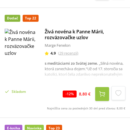
Dotlač
Top 22
Živá novéna k Panne Márii,
rozväzovačke uzlov
Marge Fenelon
4,9
(
29
recenzií
)
s meditáciami zo Svätej zeme
.
„Silná novéna,
ktorá zanecháva dojem.“Už od 17. storočia sa
katolíci, ktorí čelia zdanlivo neprekonateľným
prekážkam, obracajú v špeciálnej novéne na
Pannu Máriu, rozväzovačku uzlov, a prosia ju o
nebeské orodovanie. V knihe Živá novéna k
Skladom
8,80 €
-
12
%
Panne Márii, rozväzovačke uzlov oživuje
skúsená novinárka Marge Fenelonová túto
starodávnu tradíciu a dopĺňa ju novými
Najnižšia cena za posledných 30 dní pred zľavou:
8,00 €
modlitbami, určenými súčasnému
katolíkovi.Tieto jedinečné zamyslenia sú späté
s deviatimi miestami vo Svätej zemi, ktoré ako
E-kniha
Novinka
Top 23
pútnik navštívil pápež František v roku 2014.