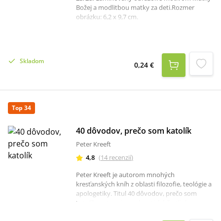
Božej a modlitbou matky za deti.Rozmer
obrázku: 6,2 x 9,7 cm.
Skladom
0,24 €
Top 34
40 dôvodov, prečo som katolík
Peter Kreeft
4,8
(
14
recenzií
)
Peter Kreeft je autorom mnohých
kresťanských kníh z oblasti filozofie, teológie a
apologetiky. Titul 40 dôvodov, prečo som
katolík zastupuje apologetickú časť jeho
tvorby. Katolícka viera nie je už nikde vo svete