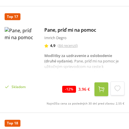
tajomstvo ruženca, krátke zamyslenie i
modlitbu.Preložil a zostavil ThLic. Štefan
Kosturko.Imprimatur: Mons. Eduard Kojnok,
Top 17
rožňavský biskup dňa 16.4.2023, Rožňava.
Pane, príď mi na pomoc
Imrich Degro
4,9
(
84
recenzií
)
Modlitby za uzdravenie a oslobodenie
(druhé vydanie)
.
Pane, príď mi na pomoc je
užitočným sprievodcom na ceste k
vnútornému uzdraveniu a oslobodeniu.
Modlitby určené pre súkromnú pobožnosť
zostupujú do hĺbky ľudského srdca a vedú ho
Skladom
procesom odpustenia, premeny a uzdravenia,
3,96 €
-
12
%
aby mohlo v plnosti prijať Božiu milosť. V knihe
nájdeme: Žalmy a evanjeliá s krátkymi
Najnižšia cena za posledných 30 dní pred zľavou:
2,55 €
úvodmiModlitby za vnútorné
uzdravenieModlitby exorcizmovModlitby za
oslobodenieProsebné modlitbyS modlitbou
na perách budeme prekonávať ťažkosti života
Top 18
a posilňovať našu dôveru v Boha. Upevní sa