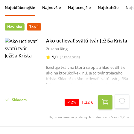
Najobľúbenejšie
Najnovšie
Najlacnejšie
Najdrahšie
Najv
Novinka
Top 1
Ako uctievať svätú tvár Ježiša Krista
Zuzana Ring
5,0
(
2
recenzie
)
Existuje tvár, na ktorú sa oplatí hľadieť dlhšie
ako na ktorúkoľvek inú. Je to tvár trpiaceho
Krista. Skladačka Ako uctievať svätú tvár Ježiša
Krista otvára dvere do jednej z najkrajších, no
dnes málo známych pobožností Cirkvi.
Nájdete v nej duchovné základy tejto úcty, jej
Skladom
kľúčové pojmy aj modlitby, vrátane Zlatého
1,32 €
-
12
%
šípu, ktorý Pán zveril karmelitánke Márii od
svätého Petra. Pán prisľúbil ctiteľom svojej
Najnižšia cena za posledných 30 dní pred zľavou:
1,20 €
svätej tváre, že do ich duše vtlačí svoj obraz a
vráti im ich pôvodnú krásu. Táto úcta učí
odčiňovať strašné hriechy rúhania a