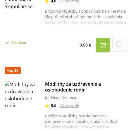
4,8
(
12
recenzií
)
deťom vieru a život v pravde.
Brožúrka Modlitby a pobožnosti k Panne Márii
Škapuliarskej obsahuje: modlitbu zasvätenia
sa Panne Márii Karmelskejobrady posvätenia a
prijatia do bratstva posvätného
škapuliaramodlitby k Panne Márii
Škapuliarskejmalé hodinky o nepoškvrnenom
Skladom
počatí Panny MárieV závere brožúrky je
0,58 €
priestor na zapísanie dátumu prijatia
škapuliara.
Top 20
Modlitby za uzdravenie a
oslobodenie rodín
Kathleen Beckman
5,0
(
45
recenzií
)
Brožúrka Modlitby za oslobodenie a
uzdravenie rodín obsahuje takmer tridsať
hlbokých modlitieb. Je to univerzálna