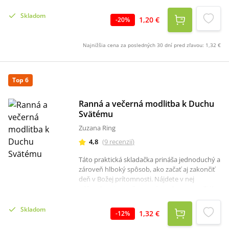
nej každý rodič našiel presne to, čo jeho srdce
Skladom
práve túži vyprosiť. Vložte budúcnosť svojich
1,20 €
-
20
%
detí do Božích rúk a majte tieto mocné
modlitby vždy poruke.Modlitbám bol udelený
Najnižšia cena za posledných 30 dní pred zľavou:
1,32 €
imprimatur.
Top 6
Ranná a večerná modlitba k Duchu
Svätému
Zuzana Ring
4,8
(
9
recenzií
)
Táto praktická skladačka prináša jednoduchý a
zároveň hlboký spôsob, ako začať aj zakončiť
deň v Božej prítomnosti. Nájdete v nej
zdôvodnenie, prečo sa máme denne modliť k
Duchu Svätému, rannú a večernú modlitbu k
Duchu Svätému a taktiež krátke strelné
Skladom
1,32 €
-
12
%
modlitby.Texty vedú k otvorenosti voči
Božiemu vedeniu, pomáhajú očistiť myseľ i