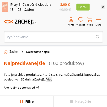
iPray 6: Cezročné obdobie
8,00 €
Detail
18. - 26. týždeň
10,00 €
Konto
Wishlist
Košík
Menu
Zachej
Najpredávanejšie
Najpredávanejšie
(
100
produktov
)
Toto je prehľad produktov, ktoré ste si vy, naši zákazníci, kupovali za
posledných 30 dní najčastejš
...
Viac
Ako radíme tieto výsledky?
Filtre
Kategórie