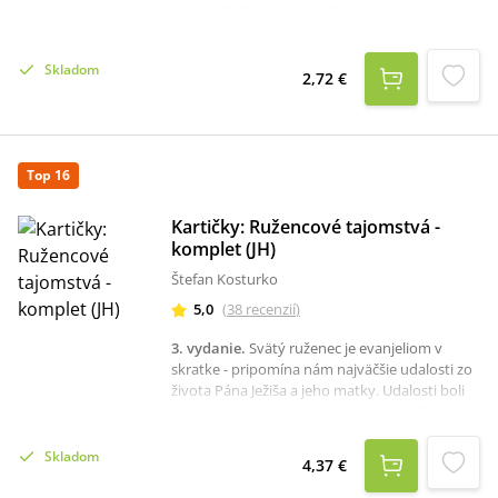
výnimočného svätca vo farebnom
prevedení.Odporúčame vám knihu Svätý
Šarbel - svedectvá a zázraky (2018).
Skladom
2,72 €
Top 16
Kartičky: Ružencové tajomstvá -
komplet (JH)
Štefan Kosturko
5,0
(
38
recenzií
)
3. vydanie
.
Svätý ruženec je evanjeliom v
skratke - pripomína nám najväčšie udalosti zo
života Pána Ježiša a jeho matky. Udalosti boli
nazvané tajomstvami a rozdelené na štyri
časti.Ružencové tajomstvá - komplet v jednej
sade: ruženec radostný, bolestný, slávnostný a
Skladom
4,37 €
ruženec svetla. Každá laminovaná kartička je
ilustrovaná, na zadnej strane nájdeme