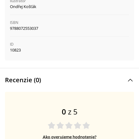
Ilustrátor
Ondřej Košťák
ISBN
9788072553037
ID
10823
Recenzie (
0
)
0
z 5
Ako overujeme hodnotenie?