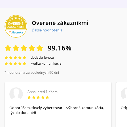
Overené zákazníkmi
Ďalšie hodnotenia
99.16
%
dodacia lehota
kvalita komunikácie
* hodnotenia za posledných 90 dní
Anna
,
pred 1 dňom
Odporúčam, skvelý výber tovaru, výborná komunikácia,
Od
rýchlo dodané❣️