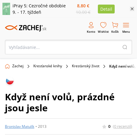
iPray 5: Cezročné obdobie
8,80 €
Detail
9. - 17. týždeň
10,00 €
Konto
Wishlist
Košík
Menu
Zachej
Kresťanské knihy
Kresťanský život
Když není volů, 
Když není volů, prázdné
jsou jesle
0
(
0
recenzií
)
Bronislav Matulík
•
2013