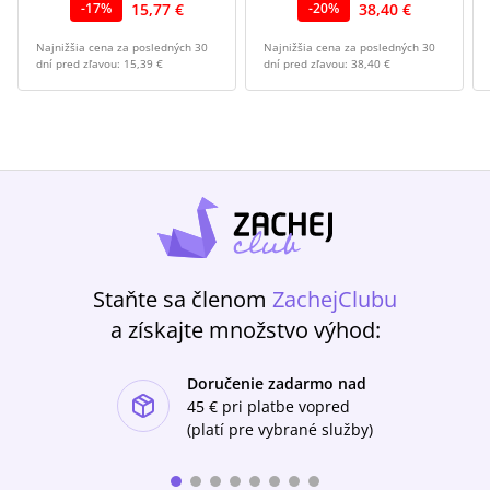
15,77 €
38,40 €
-
17
%
-
20
%
Najnižšia cena za posledných 30
Najnižšia cena za posledných 30
dní pred zľavou:
15,39 €
dní pred zľavou:
38,40 €
Staňte sa členom
ZachejClubu
a získajte množstvo výhod:
Doručenie zadarmo nad
ishlist-u
45 €
pri platbe vopred
(platí pre vybrané služby)