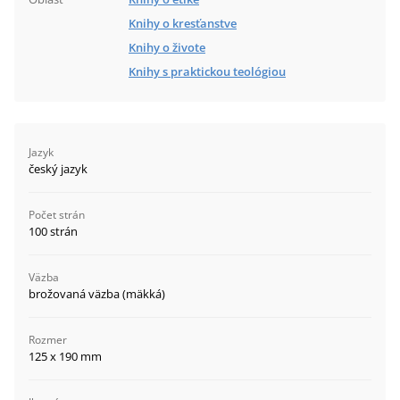
Knihy o kresťanstve
Knihy o živote
Knihy s praktickou teológiou
Jazyk
český jazyk
Počet strán
100 strán
Väzba
brožovaná väzba (mäkká)
Rozmer
125 x 190 mm