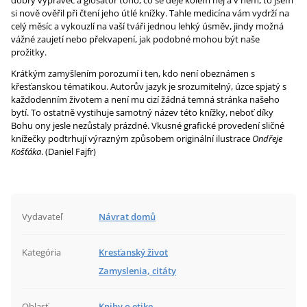
dobrý vypravěč a glosátor toho, co se děje kolem něj a v něm, to jsem
si nově ověřil při čtení jeho útlé knížky. Tahle medicína vám vydrží na
celý měsíc a vykouzlí na vaší tváři jednou lehký úsměv, jindy možná
vážné zaujetí nebo překvapení, jak podobné mohou být naše
prožitky.
Krátkým zamyšlením porozumí i ten, kdo není obeznámen s
křesťanskou tématikou. Autorův jazyk je srozumitelný, úzce spjatý s
každodenním životem a není mu cizí žádná temná stránka našeho
bytí. To ostatně vystihuje samotný název této knížky, neboť díky
Bohu ony jesle nezůstaly prázdné. Vkusné grafické provedení sličné
knížečky podtrhují výrazným způsobem originální ilustrace
Ondřeje
Košťáka
. (Daniel Fajfr)
Vydavateľ
Návrat domů
Kategória
Kresťanský život
Zamyslenia, citáty
Oblasť
Knihy o etike