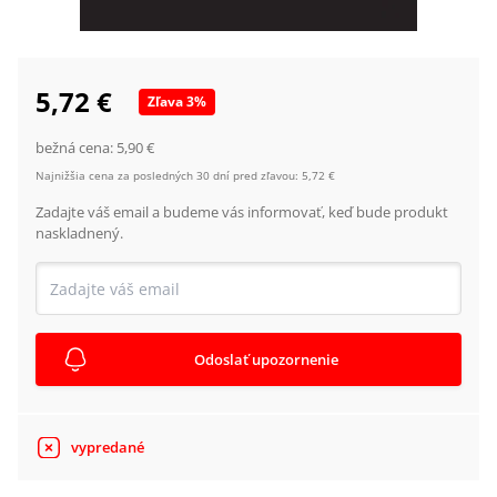
5,72 €
Zľava
3
%
bežná cena:
5,90 €
Najnižšia cena za posledných 30 dní pred zľavou:
5,72 €
Zadajte váš email a budeme vás informovať, keď bude produkt
naskladnený.
Odoslať upozornenie
vypredané