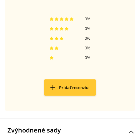
0
%
0
%
0
%
0
%
0
%
Pridať recenziu
Zvýhodnené sady