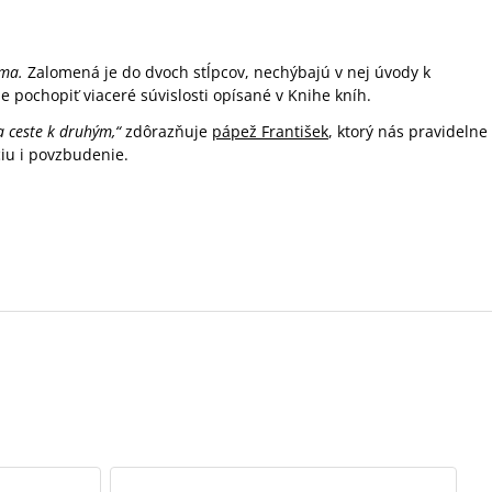
sma.
Zalomená je do dvoch stĺpcov, nechýbajú v nej úvody k
 pochopiť viaceré súvislosti opísané v Knihe kníh.
a ceste k druhým,“
zdôrazňuje
pápež František
, ktorý nás pravidelne
ciu i povzbudenie.