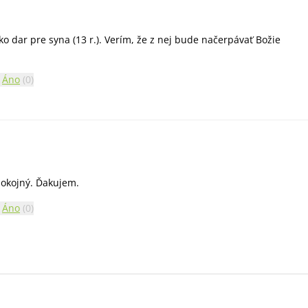
ko dar pre syna (13 r.). Verím, že z nej bude načerpávať Božie
Áno
(
0
)
pokojný. Ďakujem.
Áno
(
0
)