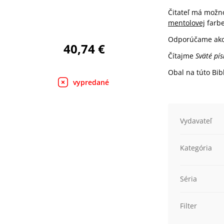
Čitateľ má možno
mentolovej
farbe
Odporúčame ako 
40,74 €
Čítajme
Sväté pí
Obal na túto Bib
vypredané
Vydavateľ
Kategória
Séria
Filter