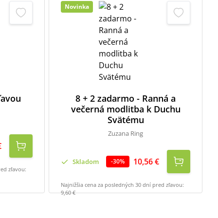
Novinka
zľavou
8 + 2 zadarmo - Ranná a
večerná modlitba k Duchu
Svätému
Zuzana Ring
€
10,56 €
Skladom
-
30
%
red zľavou:
Najnižšia cena za posledných 30 dní pred zľavou:
9,60 €