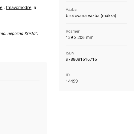
ej
,
tmavomodrej
a
Väzba
brožovaná väzba (mäkká)
Rozmer
mo, nepozná Krista“
.
139 x 206 mm
ISBN
9788081616716
ID
14499