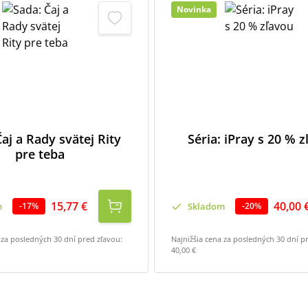
Novinka
aj a Rady svätej Rity
Séria: iPray s 20 % 
pre teba
15,77 €
40,00 
m
Skladom
-
17
%
-
20
%
 za posledných 30 dní pred zľavou:
Najnižšia cena za posledných 30 dní p
40,00 €