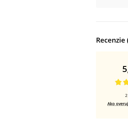
Recenzie 
5
2
Ako overu