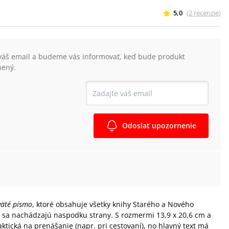
5,0
(
2
recenzie
)
váš email a budeme vás informovať, keď bude produkt
nený.
Odoslať upozornenie
väté písmo
, ktoré obsahuje všetky knihy Starého a Nového
y sa nachádzajú naspodku strany. S rozmermi 13,9 x 20,6 cm a
tická na prenášanie (napr. pri cestovaní), no hlavný text má