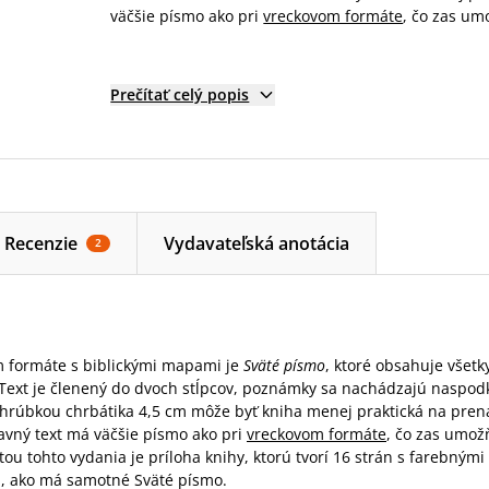
väčšie písmo ako pri
vreckovom formáte
, čo zas um
Prečítať celý popis
Recenzie
Vydavateľská anotácia
2
 formáte s biblickými mapami je
Sväté písmo
, ktoré obsahuje všetk
Text je členený do dvoch stĺpcov, poznámky sa nachádzajú naspod
 hrúbkou chrbátika 4,5 cm môže byť kniha menej praktická na prená
lavný text má väčšie písmo ako pri
vreckovom formáte
, čo zas umož
litou tohto vydania je príloha knihy, ktorú tvorí 16 strán s farebný
, ako má samotné Sväté písmo.