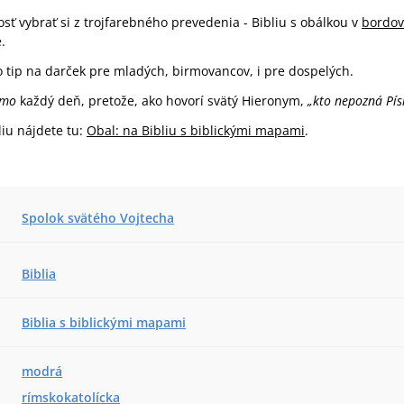
sť vybrať si z trojfarebného prevedenia - Bibliu s obálkou v
bordov
.
tip na darček pre mladých, birmovancov, i pre dospelých.
smo
každý deň, pretože, ako hovorí svätý Hieronym,
„kto nepozná Pís
liu nájdete tu:
Obal: na Bibliu s biblickými mapami
.
Spolok svätého Vojtecha
Biblia
Biblia s biblickými mapami
modrá
rímskokatolícka