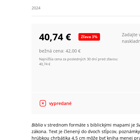
2024
40,74 €
Zadajte 
Zľava
3
%
nasklad
bežná cena:
42,00 €
Najnižšia cena za posledných 30 dní pred zľavou:
40,74 €
vypredané
Biblia
v strednom formáte s biblickými mapami je
S
zákona. Text je členený do dvoch stĺpcov, poznámk
hrúbkou chrbátika 4,5 cm môže byť kniha menej prak