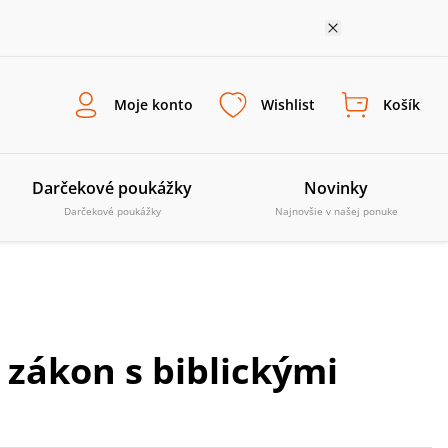
Moje konto
Wishlist
Košík
Darčekové poukážky
Novinky
Darčekové poukážky
Najnovšie v našej ponuke
ý zákon s biblickými