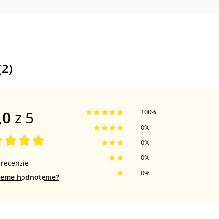
(
2
)
,0
z 5
100
%
0
%
0
%
0
%
recenzie
0
%
jeme hodnotenie?