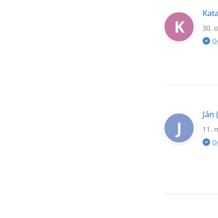
Kata
K
30. 
O
Ján
J
11. 
O