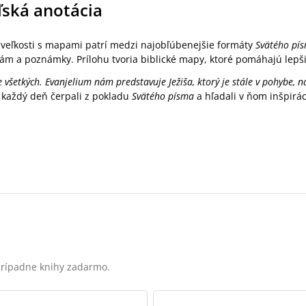
ľská anotácia
j veľkosti s mapami patrí medzi najobľúbenejšie formáty
Svätého pí
ám a poznámky. Prílohu tvoria biblické mapy, ktoré pomáhajú lepšie
e všetkých. Evanjelium nám predstavuje Ježiša, ktorý je stále v pohybe, n
 každý deň čerpali z pokladu
Svätého písma
a hľadali v ňom inšpirá
 prípadne knihy zadarmo.