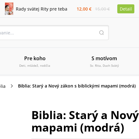
Rady svätej Rity pre teba
12,00 €
15,00 €
Detail
Pre koho
S motívom
Deti, mládež, rodičia
Sv. Rita, Duch Svätý
Biblia: Starý a Nový zákon s biblickými mapami (modrá)
lia
Biblia: Starý a Nov
mapami (modrá)