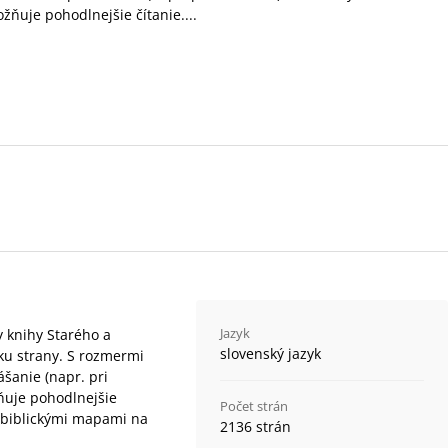
ožňuje pohodlnejšie čítanie....
Jazyk
y knihy Starého a
slovenský jazyk
ku strany. S rozmermi
šanie (napr. pri
ňuje pohodlnejšie
Počet strán
mi biblickými mapami na
2136 strán