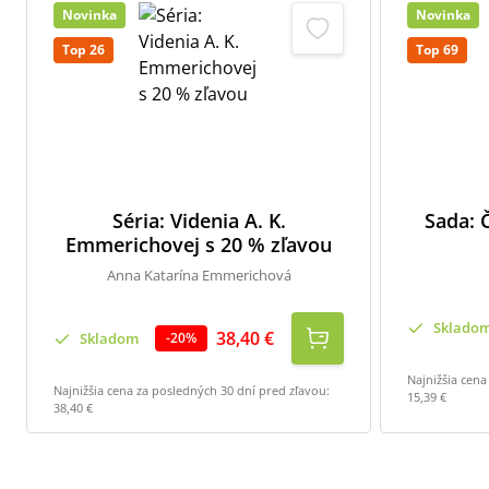
Novinka
Novinka
Top 26
Top 69
Séria: Videnia A. K.
Sada: Č
Emmerichovej s 20 % zľavou
Anna Katarína Emmerichová
Sklado
38,40 €
Skladom
-
20
%
Najnižšia cena
Najnižšia cena za posledných 30 dní pred zľavou:
15,39 €
38,40 €