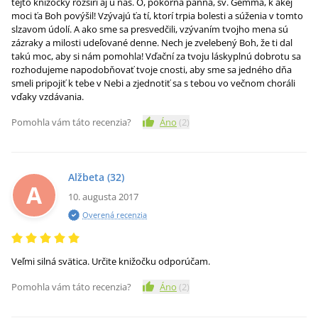
tejto knižočky rozšíri aj u nás. Ó, pokorná panna, sv. Gemma, k akej
moci ťa Boh povýšil! Vzývajú ťa tí, ktorí trpia bolesti a súženia v tomto
slzavom údolí. A ako sme sa presvedčili, vzývaním tvojho mena sú
zázraky a milosti udeľované denne. Nech je zvelebený Boh, že ti dal
takú moc, aby si nám pomohla! Vďační za tvoju láskyplnú dobrotu sa
rozhodujeme napodobňovať tvoje cnosti, aby sme sa jedného dňa
smeli pripojiť k tebe v Nebi a zjednotiť sa s tebou vo večnom choráli
vďaky vzdávania.
Pomohla vám táto recenzia?
Áno
(
2
)
Alžbeta
(32)
A
10. augusta 2017
Overená recenzia
Veľmi silná svätica. Určite knižočku odporúčam.
Pomohla vám táto recenzia?
Áno
(
2
)