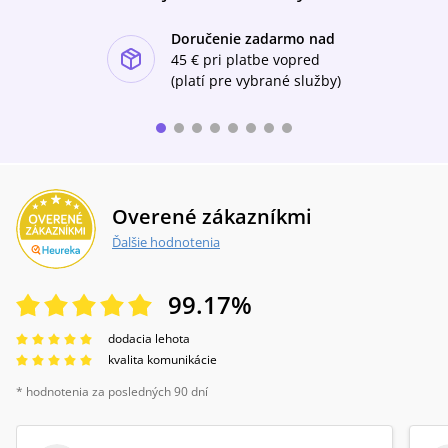
Doručenie zadarmo nad
ishlist-u
45 €
pri platbe vopred
(platí pre vybrané služby)
Overené zákazníkmi
Ďalšie hodnotenia
99.17
%
dodacia lehota
kvalita komunikácie
* hodnotenia za posledných 90 dní