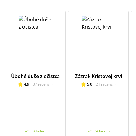
Úbohé duše z očistca
Zázrak Kristovej krvi
4,9
(
37
recenzií
)
5,0
(
21
recenzií
)
Skladom
Skladom