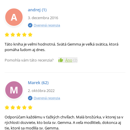
andrej
(1)
A
3. decembra 2016
Overená recenzia
Táto kniha je veľmi hodnotná. Svätá Gemma je veľká svätica, ktorá
pomáha ľudom aj dnes.
Pomohla vám táto recenzia?
Áno
(
2
)
Marek
(62)
M
2. októbra 2022
Overená recenzia
Odporúčam každému v ťažkých chvíľach. Malá brožúrka, v ktorej sa v
rýchlosti dozviete, kto bola sv. Gemma. A veľa modlitieb, dokonca aj
tie, ktoré sa modlila sv. Gemma.