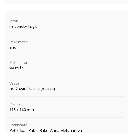
Jazyk
slovenský jazyk
Imprimatur
áno
Počet strán
99 strán
Väzba
brožovaná väzba (mäkká)
Rozmer
115 x 160 mm
Prekladateľ
Peter Juan Pablo Bako; Anna Melicharová