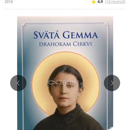
4,9
(
13
recenzií
)
2016