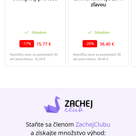
zľavou
Skladom
Skladom
15,77 €
38,40 €
-
17
%
-
20
%
Najnižšia cena za posledných 30
Najnižšia cena za posledných 30
dní pred zľavou:
15,39 €
dní pred zľavou:
38,40 €
Staňte sa členom
ZachejClubu
a získajte množstvo výhod: