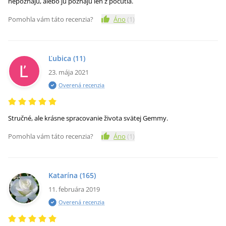
nepoznajú, alebo ju poznajú len z počutia.
Pomohla vám táto recenzia?
Áno
(
1
)
Ľubica
(11)
23. mája 2021
Overená recenzia
Stručné, ale krásne spracovanie života svätej Gemmy.
Pomohla vám táto recenzia?
Áno
(
1
)
Katarína
(165)
11. februára 2019
Overená recenzia