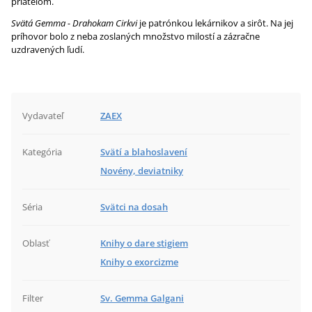
priateľom.
Svätá Gemma - Drahokam Cirkvi
je patrónkou lekárnikov a sirôt. Na jej
príhovor bolo z neba zoslaných množstvo milostí a zázračne
uzdravených ľudí.
Vydavateľ
ZAEX
Kategória
Svätí a blahoslavení
Novény, deviatniky
Séria
Svätci na dosah
Oblasť
Knihy o dare stigiem
Knihy o exorcizme
Filter
Sv. Gemma Galgani