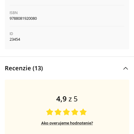
ISBN
9788081920080
ID
23454
Recenzie (
13
)
4,9
z 5
Ako overujeme hodnotenie?