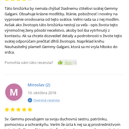
Táto brožúrka by nemala chýbať žiadnemu ctiteľovi svätej Gemmy
Galgani. Obsahuje krásne modlitby, litánie, pobožnosť i novény na
vyprosenie orodovania od tejto svätice. Veľmi rada sa z nej modlím.
Avšak ako životopis táto brožúrka nestojí za veľa - opis života tejto
výnimočnej ženy pôsobí necelistvo, akoby bol iba vytrhnutý z
kontextu. Ak sa chcete dozvedieť detaily a podrobnosti o živote tejto
svätej odporúčam prečítať dlhší životopis. Napríklad knihu
Neuhasiteľný plameň Gemmy Galgani, ktorá sa mi vryla hlboko do
srdca.
Pomohla vám táto recenzia?
Áno
(
4
)
Miroslav
(2)
M
10. októbra 2018
Overená recenzia
Sv. Gemmu považujem sa svoju duchovnú sestru, patrónku,
pomocnicu a ochrankyňu. Verím že úcta k nej sa aj prostredníctvom