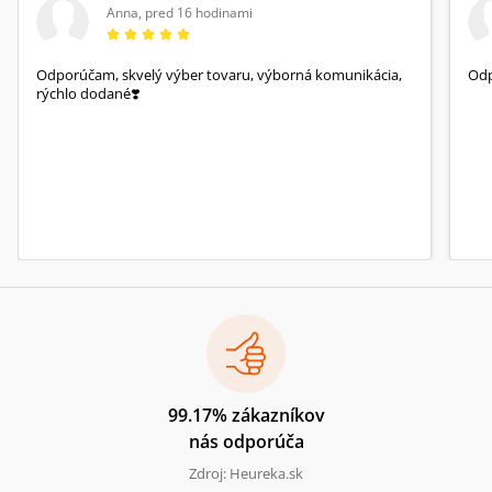
Anna
,
pred 16 hodinami
Odporúčam, skvelý výber tovaru, výborná komunikácia,
Od
rýchlo dodané❣️
99.17% zákazníkov
nás odporúča
Zdroj: Heureka.sk