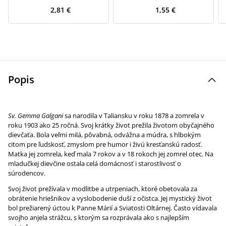
2,81 €
1,55 €
Popis
Sv. Gemma Galgani
sa narodila v Taliansku v roku 1878 a zomrela v
roku 1903 ako 25 ročná. Svoj krátky život prežila životom obyčajného
dievčaťa. Bola veľmi milá, pôvabná, odvážna a múdra, s hlbokým
citom pre ľudskosť, zmyslom pre humor i živú kresťanskú radosť.
Matka jej zomrela, keď mala 7 rokov a v 18 rokoch jej zomrel otec. Na
mladučkej dievčine ostala celá domácnosť i starostlivosť o
súrodencov.
Svoj život prežívala v modlitbe a utrpeniach, ktoré obetovala za
obrátenie hriešnikov a vyslobodenie duší z očistca. Jej mystický život
bol prežiarený úctou k Panne Márií a Sviatosti Oltárnej. Často vídavala
svojho anjela strážcu, s ktorým sa rozprávala ako s najlepším