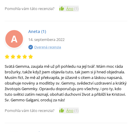
Pomohla vám táto recenzia?
Áno
(
1
)
Aneta
(1)
A
14. septembera 2022
Overená recenzia
Svätá Gemma, zaujala mě už při pohledu na její tvář. Mám moc ráda
brožurky, takže když jsem objevila tuto, tak jsem si ji hned objednala.
Musím říct, že mě až překvapila, je úžasně s citem a láskou napsaná,
obsahuje novény a modlitby sv. Gemmy, svědectví uzdravení a krátký
životopis Gemmky. Opravdu doporučuju pro všechny, i pro ty, kdo
tuto světici zatím neznají, obohatí duchovní život a přiblíží ke Kristovi.
Sv. Gemmo Galgani, oroduj za nás!
Pomohla vám táto recenzia?
Áno
(
1
)