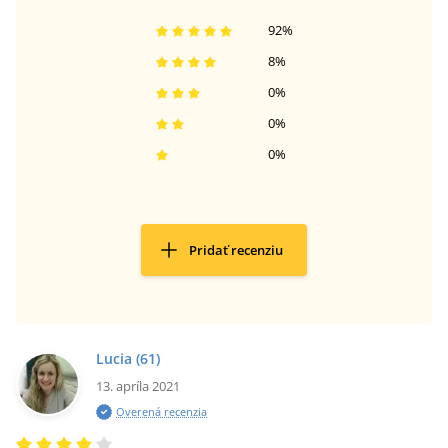
92
%
8
%
0
%
0
%
0
%
Pridať recenziu
Lucia
(61)
13. apríla 2021
Overená recenzia