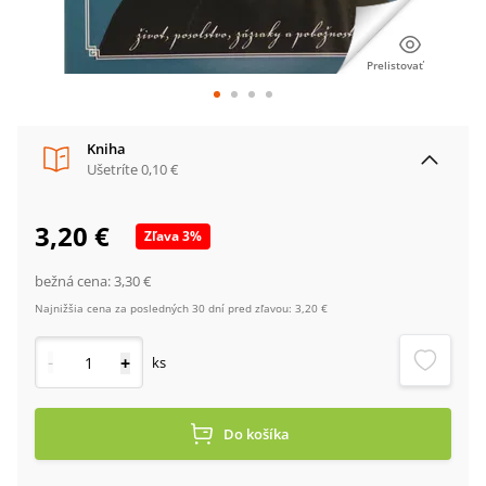
Prelistovať
Kniha
Ušetríte
0,10 €
3,20 €
Zľava
3
%
bežná cena:
3,30 €
Najnižšia cena za posledných 30 dní pred zľavou:
3,20 €
-
+
ks
Do košíka