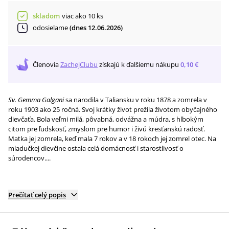
skladom
viac ako 10 ks
odosielame
(dnes 12.06.2026)
Členovia
ZachejClubu
získajú
k ďalšiemu nákupu
0,10 €
Sv. Gemma Galgani
sa narodila v Taliansku v roku 1878 a zomrela v
roku 1903 ako 25 ročná. Svoj krátky život prežila životom obyčajného
dievčaťa. Bola veľmi milá, pôvabná, odvážna a múdra, s hlbokým
citom pre ľudskosť, zmyslom pre humor i živú kresťanskú radosť.
Matka jej zomrela, keď mala 7 rokov a v 18 rokoch jej zomrel otec. Na
mladučkej dievčine ostala celá domácnosť i starostlivosť o
súrodencov....
Prečítať celý popis