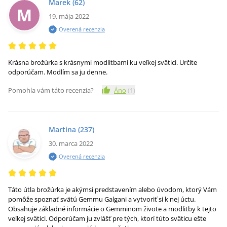
Marek
(62)
M
19. mája 2022
Overená recenzia
Krásna brožúrka s krásnymi modlitbami ku veľkej svätici. Určite
odporúčam. Modlím sa ju denne.
Pomohla vám táto recenzia?
Áno
(
1
)
Martina
(237)
30. marca 2022
Overená recenzia
Táto útla brožúrka je akýmsi predstavením alebo úvodom, ktorý Vám
pomôže spoznať svätú Gemmu Galgani a vytvoriť si k nej úctu.
Obsahuje základné informácie o Gemminom živote a modlitby k tejto
veľkej svätici. Odporúčam ju zvlášť pre tých, ktorí túto sväticu ešte