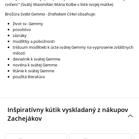
cvičení.“ (Svätý Maximilián Mária Kolbe v liste svojej matke)
Brožúra
Svätá Gemma - Drahokam Cirkvi
obsahuje:
život sv. Gemmy
posolstvo
zázraky
modlitby a pobožnosti
tríduum modlitieb k úcte svätej Gemmy na vyprosenie zvláštnych
milostí
deviatnik k svätej Gemme
novéna k svätej Gemme
litánie k svätej Gemme
použitá literatúra
Inšpiratívny kútik vyskladaný z nákupov
Zachejákov