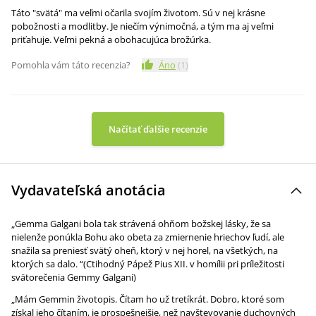
Táto "svätá" ma veľmi očarila svojím životom. Sú v nej krásne
pobožnosti a modlitby. Je niečím výnimočná, a tým ma aj veľmi
priťahuje. Veľmi pekná a obohacujúca brožúrka.
Pomohla vám táto recenzia?
Áno
(
1
)
Načítať ďalšie recenzie
Vydavateľská anotácia
„Gemma Galgani bola tak strávená ohňom božskej lásky, že sa
nielenže ponúkla Bohu ako obeta za zmiernenie hriechov ľudí, ale
snažila sa preniesť svätý oheň, ktorý v nej horel, na všetkých, na
ktorých sa dalo. “(Ctihodný Pápež Pius XII. v homílii pri príležitosti
svätorečenia Gemmy Galgani)
„Mám Gemmin životopis. Čítam ho už tretíkrát. Dobro, ktoré som
získal jeho čítaním, je prospešnejšie, než navštevovanie duchovných