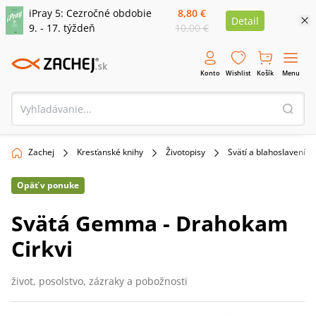
iPray 5: Cezročné obdobie
8,80 €
Detail
9. - 17. týždeň
10,00 €
Konto
Wishlist
Košík
Menu
Zachej
Kresťanské knihy
Životopisy
Svätí a blahoslavení
Opäť v ponuke
Svätá Gemma - Drahokam
Cirkvi
život, posolstvo, zázraky a pobožnosti