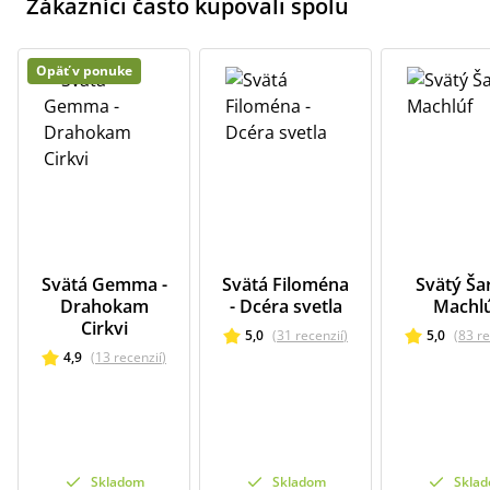
Zákazníci často kupovali spolu
Opäť v ponuke
Svätá Gemma -
Svätá Filoména
Svätý Ša
Drahokam
- Dcéra svetla
Machl
Cirkvi
5,0
(
31
recenzií
)
5,0
(
83
re
4,9
(
13
recenzií
)
Skladom
Skladom
Skla