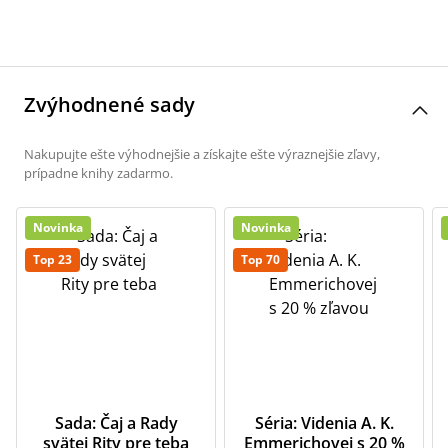
Zvýhodnené sady
Nakupujte ešte výhodnejšie a získajte ešte výraznejšie zľavy,
prípadne knihy zadarmo.
Novinka
Novinka
Top 23
Top 70
Sada: Čaj a Rady
Séria: Videnia A. K.
svätej Rity pre teba
Emmerichovej s 20 %