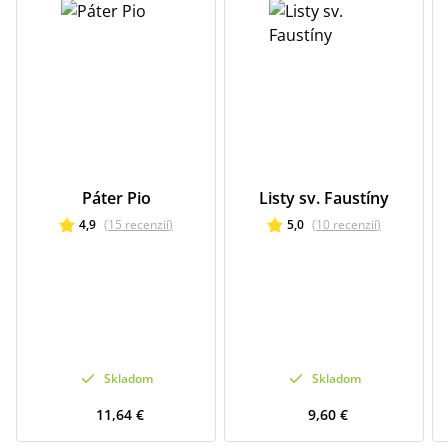
Páter Pio
Listy sv. Faustíny
4,9
(
15
recenzií
)
5,0
(
10
recenzií
)
Skladom
Skladom
11,64 €
9,60 €