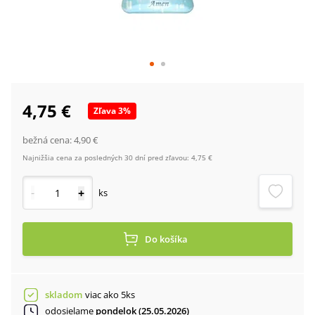
4,75 €
Zľava
3
%
bežná cena:
4,90 €
Najnižšia cena za posledných 30 dní pred zľavou:
4,75 €
-
+
ks
Do košíka
skladom
viac ako 5ks
odosielame
pondelok (25.05.2026)