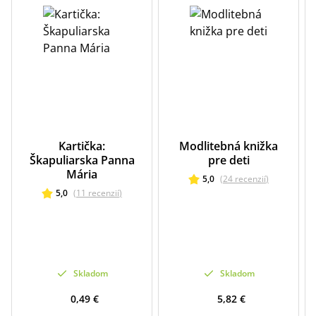
Kartička:
Modlitebná knižka
Škapuliarska Panna
pre deti
Mária
5,0
(
24
recenzií
)
5,0
(
11
recenzií
)
Skladom
Skladom
0,49 €
5,82 €