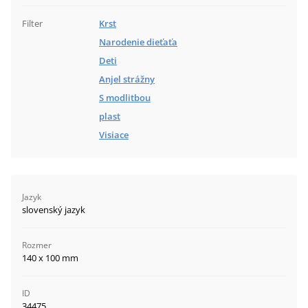
Filter
Krst
Narodenie dieťaťa
Deti
Anjel strážny
S modlitbou
plast
Visiace
Jazyk
slovenský jazyk
Rozmer
140 x 100 mm
ID
34475