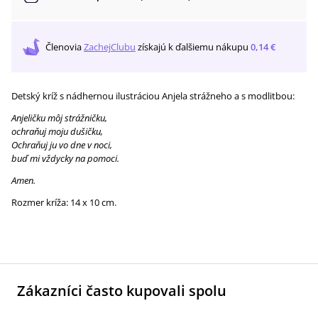
Členovia
ZachejClubu
získajú
k ďalšiemu nákupu
0,14 €
Detský kríž s nádhernou ilustráciou Anjela strážneho a s modlitbou:
Anjeličku môj strážničku,
ochraňuj moju dušičku,
Ochraňuj ju vo dne v noci,
buď mi vždycky na pomoci.
Amen.
Rozmer kríža: 14 x 10 cm.
Zákazníci často kupovali spolu