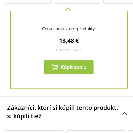
Cena spolu za tri produkty:
13,48 €
ušetríte:
0,42 €
Kúpiť spolu
Zákazníci, ktorí si kúpili tento produkt,
si kúpili tiež