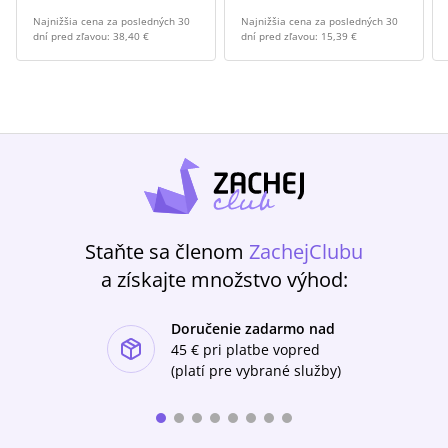
Najnižšia cena za posledných 30
Najnižšia cena za posledných 30
dní pred zľavou:
38,40 €
dní pred zľavou:
15,39 €
Staňte sa členom
ZachejClubu
a získajte množstvo výhod:
Doručenie zadarmo nad
ishlist-u
45 €
pri platbe vopred
(platí pre vybrané služby)