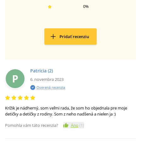
0
%
Pridať recenziu
Patrícia
(2)
P
6. novembra 2023
Overená recenzia
Krížik je nádherný, som veľmi rada, že som ho objednala pre moje
detičky a detičky z rodiny. Som z neho nadšená a nielen ja :)
Pomohla vám táto recenzia?
Áno
(
1
)