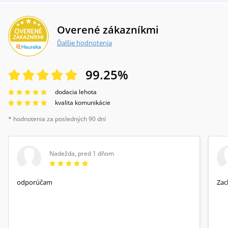
Overené zákazníkmi
Ďalšie hodnotenia
99.25
%
dodacia lehota
kvalita komunikácie
* hodnotenia za posledných 90 dní
Nadežda
,
pred 1 dňom
odporúčam
Zac