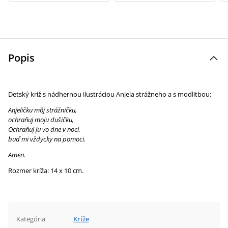
Popis
Detský kríž s nádhernou ilustráciou Anjela strážneho a s modlitbou:
Anjeličku môj strážničku,
ochraňuj moju dušičku,
Ochraňuj ju vo dne v noci,
buď mi vždycky na pomoci.
Amen.
Rozmer kríža: 14 x 10 cm.
Kategória
Kríže