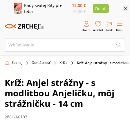
Rady svätej Rity pre
12,00 €
Detail
teba
15,00 €
Konto
Wishlist
Košík
Menu
Zachej
Domácnosť
Kríže
Kríž: Anjel strážny - s modlitbou
Kríž: Anjel strážny - s
modlitbou Anjeličku, môj
strážničku - 14 cm
2861-A0103