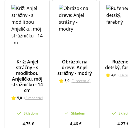
Kríž: Anjel
Obrázok na
Ružene
strážny - s
dreve: Anjel
detský, fa
modlitbou
strážny - modrý
4,8
(
14
re
Anjeličku, môj
5,0
(
1
recenzia
)
strážničku - 14
cm
5,0
(
3
recenzie
)
Skladom
Skladom
Skla
4,75 €
4,46 €
4,27 