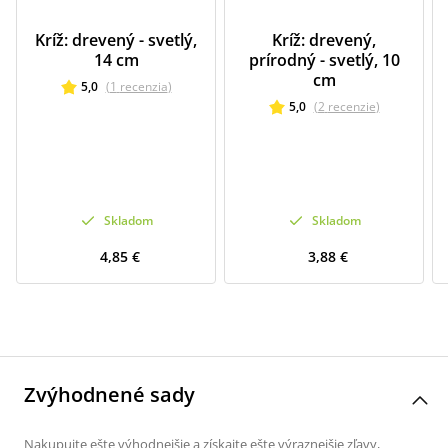
Kríž: drevený - svetlý,
Kríž: drevený,
14 cm
prírodný - svetlý, 10
cm
5,0
(
1
recenzia
)
5,0
(
2
recenzie
)
Skladom
Skladom
4,85 €
3,88 €
Zvýhodnené sady
Nakupujte ešte výhodnejšie a získajte ešte výraznejšie zľavy,