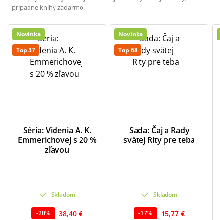
prípadne knihy zadarmo.
Novinka
Novinka
Top 37
Top 68
Séria: Videnia A. K.
Sada: Čaj a Rady
Emmerichovej s 20 %
svätej Rity pre teba
zľavou
Skladom
Skladom
38,40 €
15,77 €
-
20
%
-
17
%