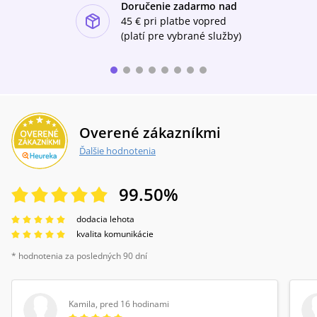
Doručenie zadarmo nad
ishlist-u
45 €
pri platbe vopred
(platí pre vybrané služby)
Overené zákazníkmi
Ďalšie hodnotenia
99.50
%
dodacia lehota
kvalita komunikácie
* hodnotenia za posledných 90 dní
Kamila
,
pred 16 hodinami