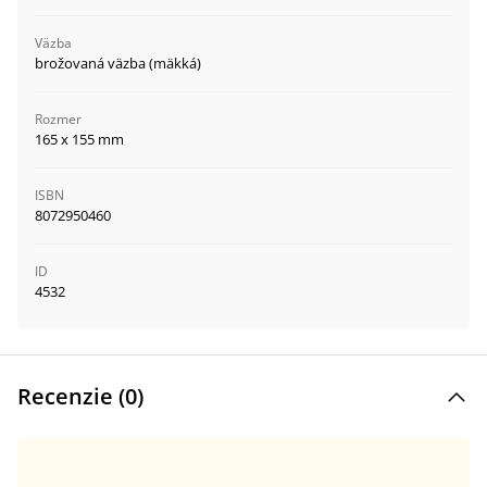
Väzba
brožovaná väzba (mäkká)
Rozmer
165 x 155 mm
ISBN
8072950460
ID
4532
Recenzie (
0
)