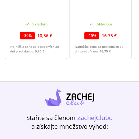
Skladom
Skladom
10,56 €
16,75 €
-
30
%
-
15
%
Najnižšia cena za posledných 30
Najnižšia cena za posledných 30
dní pred zľavou:
9,60 €
dní pred zľavou:
16,75 €
Staňte sa členom
ZachejClubu
a získajte množstvo výhod: