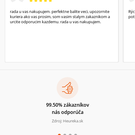
rada u vas nakupujem. perfektne balite veci, upozornite
Rýc
kuriera ako vas prosim, som vasim stalym zakaznikom a
pot
urcite odporucim kazdemu. rada u vas nakupujem.
99.50% zákazníkov
nás odporúča
Zdroj: Heureka.sk