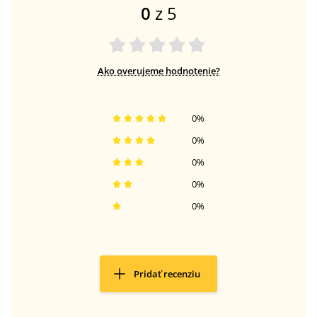
0
z 5
Ako overujeme hodnotenie?
0
%
0
%
0
%
0
%
0
%
Pridať recenziu