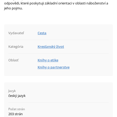
odpovědi, které poskytuji základní orientaci v oblasti náboženství a
jeho pojmu.
Vydavateľ
Cesta
Kategória
Kresťanský život
Oblasť
Knihy o etike
Knihy o partnerstve
Jazyk
český jazyk
Počet strán
203 strán