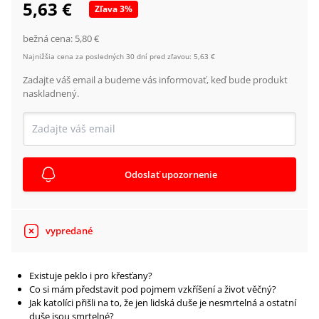
5,63 €
Zľava
3
%
bežná cena:
5,80 €
Najnižšia cena za posledných 30 dní pred zľavou:
5,63 €
Zadajte váš email a budeme vás informovať, keď bude produkt
naskladnený.
Odoslať upozornenie
vypredané
Existuje peklo i pro křesťany?
Co si mám představit pod pojmem vzkříšení a život věčný?
Jak katolíci přišli na to, že jen lidská duše je nesmrtelná a ostatní
duše jsou smrtelné?