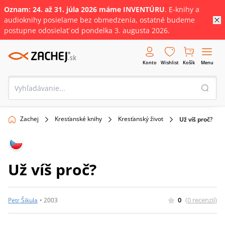
Oznam: 24. až 31
.
júla
2026 máme INVENTÚRU
. E-knihy a
audioknihy posielame bez obmedzenia, ostatné budeme
postupne odosielať od pondelka 3. augusta 2026.
Konto
Wishlist
Košík
Menu
Zachej
Kresťanské knihy
Kresťanský život
Už víš proč?
Už víš proč?
0
(
0
recenzií
)
Petr Šikula
•
2003