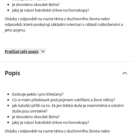
Je dovoleno zkoušet Boha?
Jaký je názor katolické církve na horoskopy?
Otázky i odpovědi na ruzne téma z duchovního života nebo
odpovědi, které poskytuji základní orientaci v oblasti náboženství a
jeho pojmu.
Prečítať celý popis
Popis
Existuje peklo i pro křesťany?
Co si mám představit pod pojmem vzkříšení a život věčný?
Jak katolíci přišli na to, že jen lidská duše je nesmrtelná a ostatní
duše jsou smrtelné?
Je dovoleno zkoušet Boha?
Jaký je názor katolické církve na horoskopy?
Otázky i odpovědi na ruzne téma z duchovního života nebo