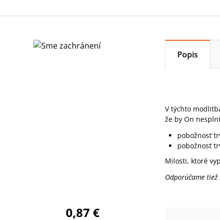
Popis
V týchto modlit
že by On nesplni
pobožnosť tr
pobožnosť tr
Milosti, ktoré v
Odporúčame tiež
0,87 €