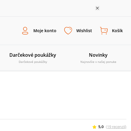
Moje konto
Wishlist
Košík
Darčekové poukážky
Novinky
Darčekové poukážky
Najnovšie v našej ponuke
5,0
(
19
recenzií
)