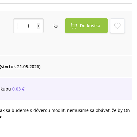
-
+
Do košíka
ks
(štvrtok 21.05.2026)
ákupu
0,03 €
a ak sa budeme s dôverou modliť, nemusíme sa obávať, že by On
e: