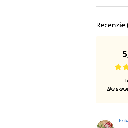
Recenzie 
5
1
Ako overu
Erik