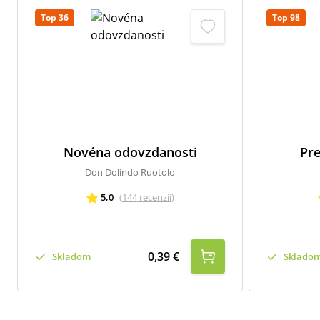
Top 36
Top 98
Novéna odovzdanosti
Pre
Don Dolindo Ruotolo
5,0
(
144
recenzií
)
0,39 €
Skladom
Sklado