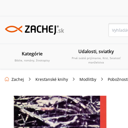
Udalosti, sviatky
Kategórie
Prvé sväté prijímanie, Krst, Sviatosť
Biblie, romány, životopisy
manželstva
Zachej
Kresťanské knihy
Modlitby
Pobožnost