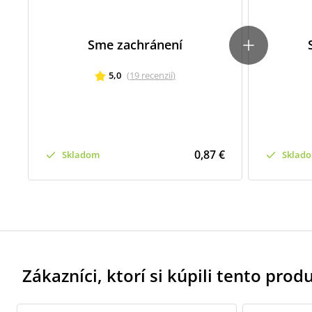
Sme zachránení
5,0
(
19
recenzií
)
0,87 €
Skladom
Sklad
Zákazníci, ktorí si kúpili tento produk