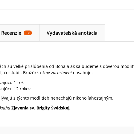
Recenzie
Vydavateľská anotácia
19
bách sú veľké prisľúbenia od Boha a ak sa budeme s dôverou modli
l, čo sľúbil. Brožúrka
Sme zachránení
obsahuje:
vajúcu 1 rok
vajúcu 12 rokov
yplývajú z týchto modlitieb nenechajú nikoho ľahostajným.
 knihu
Zjavenia sv. Brigity Švédskej
.