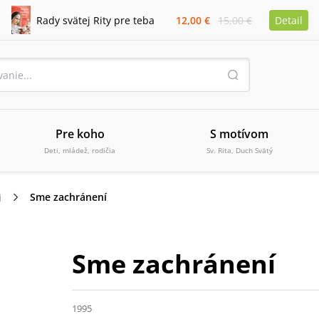
Rady svätej Rity pre teba
12,00 €
15,00 €
Detail
Pre koho
S motívom
Deti, mládež, rodičia
Sv. Rita, Duch Svätý
Sme zachránení
i
Sme zachránení
1995