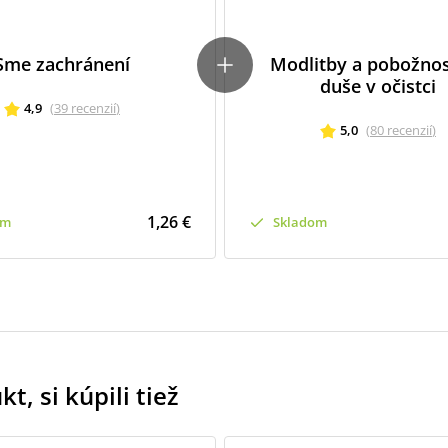
Sme zachránení
Modlitby a pobožnos
duše v očistci
4,9
(
39
recenzií
)
5,0
(
80
recenzií
)
1,26 €
om
Skladom
t, si kúpili tiež