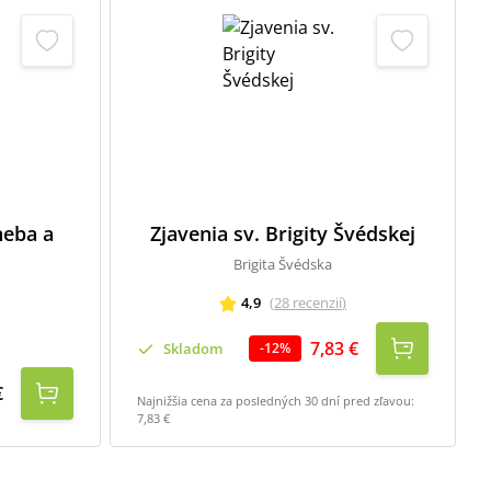
neba a
Zjavenia sv. Brigity Švédskej
Brigita Švédska
4,9
(
28
recenzií
)
7,83 €
Skladom
-
12
%
€
Najnižšia cena za posledných 30 dní pred zľavou:
7,83 €