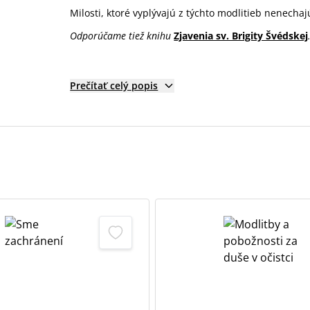
Milosti, ktoré vyplývajú z týchto modlitieb nenecha
Odporúčame tiež knihu
Zjavenia sv. Brigity Švédskej
Prečítať celý popis