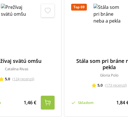
Top 69
žívaj svätú omšu
Stála som pri bráne 
pekla
Catalina Rivas
Gloria Polo
5,0
(
124
recenzií
)
5,0
(
173
recenzií
)
1,46 €
1,84 
m
Skladom