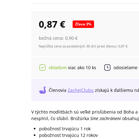
0,87 €
Zľava
3
%
bežná cena:
0,90 €
Najnižšia cena za posledných 30 dní pred zľavou:
0,87 €
skladom
viac ako 10 ks
odosielame
Členovia
ZachejClubu
získajú
k ďalšiemu n
V týchto modlitbách sú veľké prisľúbenia od Boha 
nesplnil, čo sľúbil. Brožúrka
Sme zachránení
obsahuj
pobožnosť trvajúcu 1 rok
pobožnosť trvajúcu 12 rokov