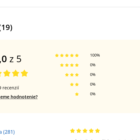
(
19
)
,0
z 5
100
%
0
%
0
%
0
%
9
recenzií
0
%
jeme hodnotenie?
a
(281)