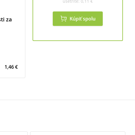
ušetríte:
0,11 €
Kúpiť spolu
ti za
1,46 €