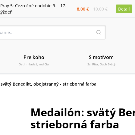
iPray 5: Cezročné obdobie 9. - 17.
8,00 €
10,00 €
Detail
týždeň
Pre koho
S motívom
Deti, mládež, rodičia
Sv. Rita, Duch Svätý
svätý Benedikt, obojstranný - strieborná farba
Medailón: svätý Be
strieborná farba