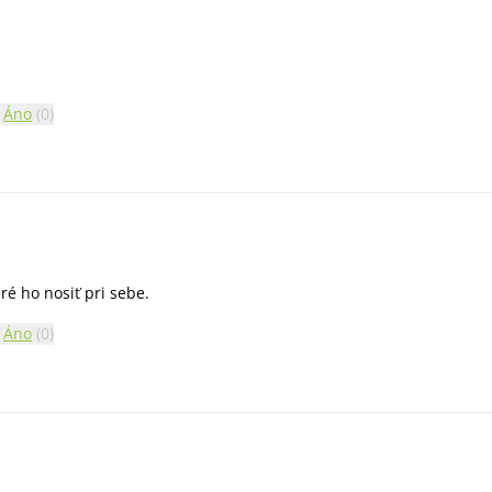
Áno
(
0
)
ré ho nosiť pri sebe.
Áno
(
0
)