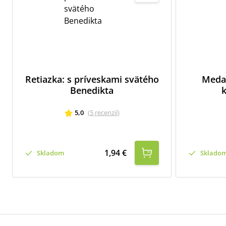
Retiazka: s príveskami svätého
Medai
Benedikta
k
5,0
(
5
recenzií
)
1,94 €
Skladom
Sklado