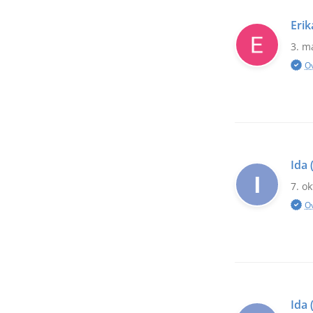
Erik
3. m
O
Ida
I
7. o
O
Ida