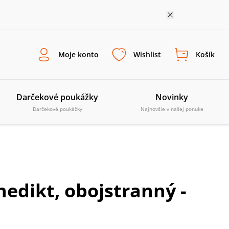
Moje konto
Wishlist
Košík
Darčekové poukážky
Novinky
Darčekové poukážky
Najnovšie v našej ponuke
nedikt, obojstranný -