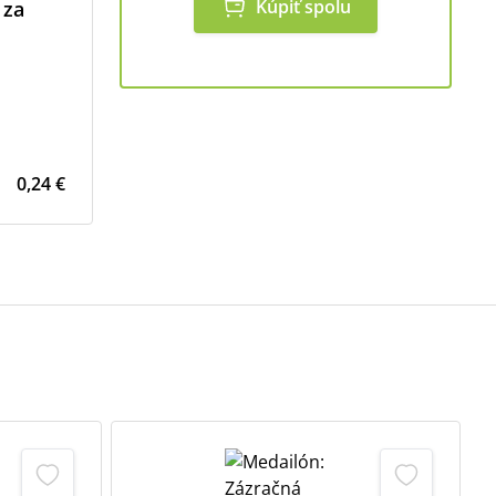
Kúpiť spolu
 za
0,24 €