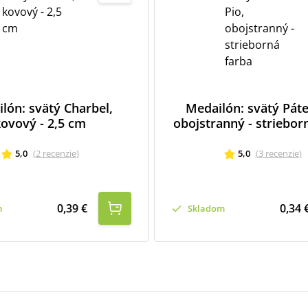
lón: svätý Charbel,
Medailón: svätý Páte
ovový - 2,5 cm
obojstranný - striebor
5,0
(
2
recenzie
)
5,0
(
3
recenzie
)
0,39 €
0,34 
m
Skladom