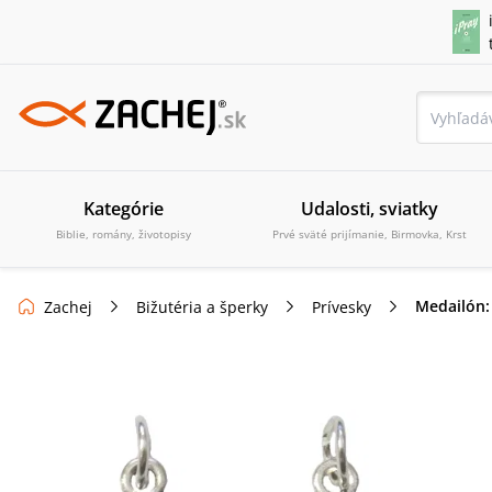
Kategórie
Udalosti, sviatky
Biblie, romány, životopisy
Prvé sväté prijímanie, Birmovka, Krst
Medailón: 
Zachej
Bižutéria a šperky
Prívesky