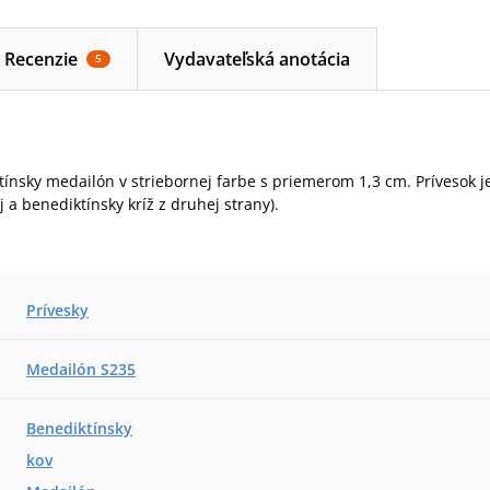
Recenzie
Vydavateľská anotácia
5
ínsky medailón v striebornej farbe s priemerom 1,3 cm. Prívesok je
 a benediktínsky kríž z druhej strany).
Prívesky
Medailón S235
Benediktínsky
kov