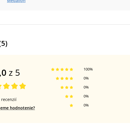
Medailón
(
5
)
,0
z 5
100
%
0
%
0
%
0
%
recenzií
0
%
jeme hodnotenie?