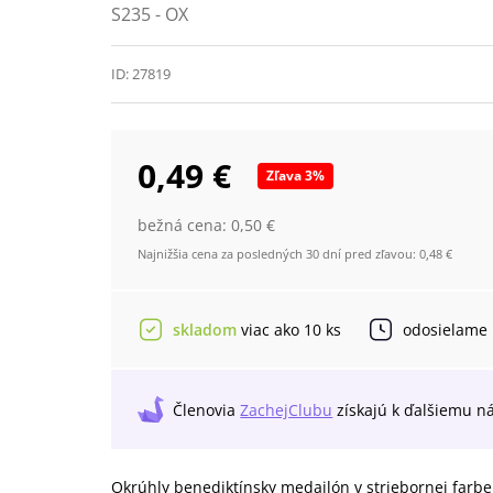
S235 - OX
ID:
27819
0,49 €
Zľava
3
%
bežná cena:
0,50 €
Najnižšia cena za posledných 30 dní pred zľavou:
0,48 €
skladom
viac ako 10 ks
odosielame
Členovia
ZachejClubu
získajú
k ďalšiemu n
Okrúhly benediktínsky medailón v striebornej farbe