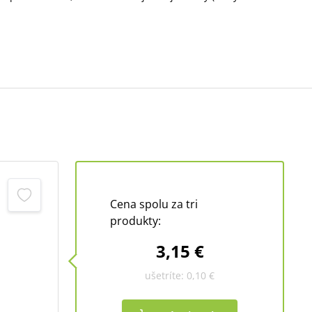
Cena spolu za tri
produkty:
3,15 €
ušetríte:
0,10 €