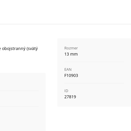
Rozmer
 obojstranný (svätý
13 mm
EAN
F10903
ID
27819