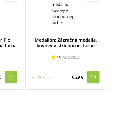
r Pio,
Medailón: Zázračná medaila,
ná farba
kovový v striebornej farbe
5,0
(
4
recenzie
)
€
0,29 €
Skladom