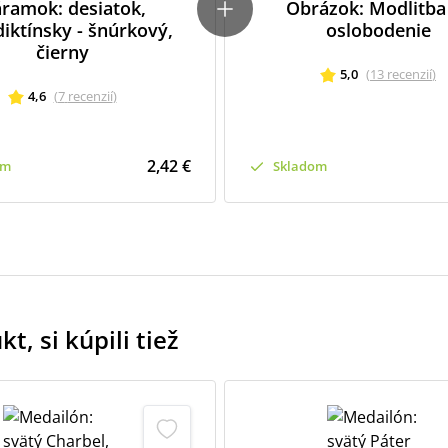
ramok: desiatok,
Obrázok: Modlitba
iktínsky - šnúrkový,
oslobodenie
čierny
5,0
(
13
recenzií
)
4,6
(
7
recenzií
)
2,42 €
om
Skladom
t, si kúpili tiež