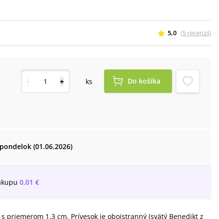
5,0
(
5
recenzií
)
-
+
Do košíka
ks
pondelok (01.06.2026)
ákupu
0,01 €
 s priemerom 1,3 cm. Prívesok je obojstranný (svätý Benedikt z