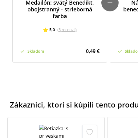
Medailón: svätý Benedikt,
Ná
obojstranný - strieborná
bened
farba
5,0
(
5
recenzií
)
0,49 €
Skladom
Sklad
Zákazníci, ktorí si kúpili tento produk