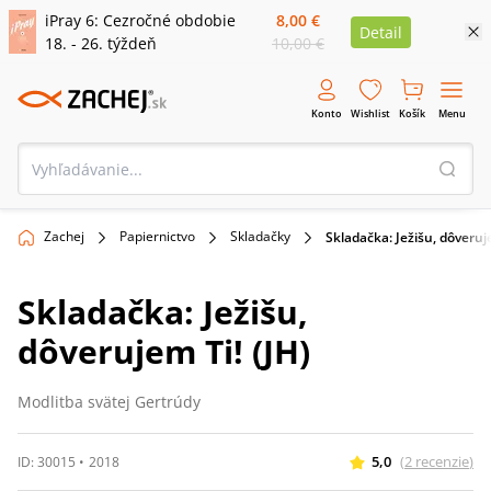
iPray 6: Cezročné obdobie
8,00 €
Detail
18. - 26. týždeň
10,00 €
Konto
Wishlist
Košík
Menu
Zachej
Papiernictvo
Skladačky
Skladačka: Ježišu, dôveruje
Skladačka: Ježišu,
dôverujem Ti! (JH)
Modlitba svätej Gertrúdy
5,0
(
2
recenzie
)
ID:
30015
•
2018