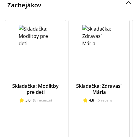
Zachejákov
Skladačka: Modlitby
Skladačka: Zdravas´
pre deti
Mária
5,0
(
8
recenzií
)
4,8
(
5
recenzií
)