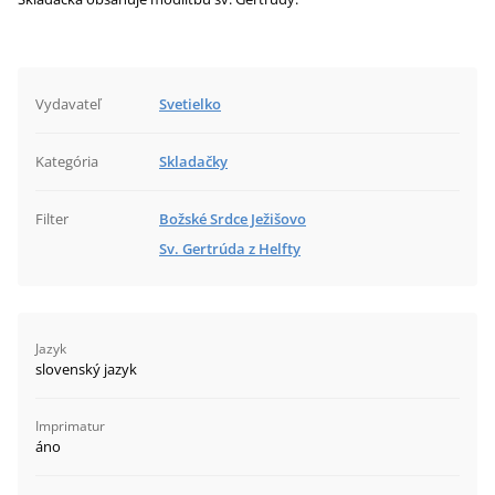
Vydavateľ
Svetielko
Kategória
Skladačky
Filter
Božské Srdce Ježišovo
Sv. Gertrúda z Helfty
Jazyk
slovenský jazyk
Imprimatur
áno