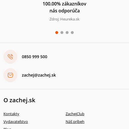
100.00% zákazníkov
nás odporúča
Zdroj: Heureka.sk
0850 999 500
zachej@zachej.sk
O zachej.sk
Kontakty
ZachejClub
Vydavateľstvo
Náš príbeh