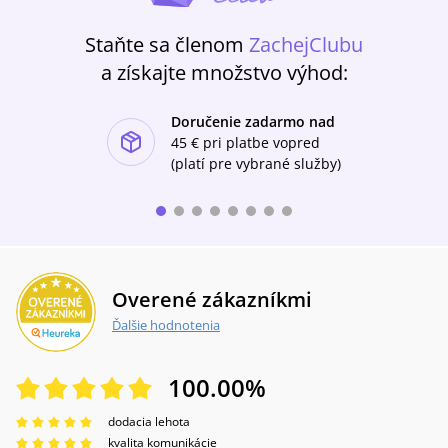
Staňte sa členom
ZachejClubu
a získajte množstvo výhod:
Doručenie zadarmo nad
ishlist-u
45 €
pri platbe vopred
(platí pre vybrané služby)
Overené zákazníkmi
Ďalšie hodnotenia
100.00
%
dodacia lehota
kvalita komunikácie