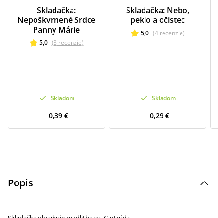
Skladačka:
Skladačka: Nebo,
Nepoškvrnené Srdce
peklo a očistec
Panny Márie
5,0
(
4
recenzie
)
5,0
(
3
recenzie
)
Skladom
Skladom
0,39 €
0,29 €
Popis
Skladačka obsahuje modlitbu sv. Gertrúdy.