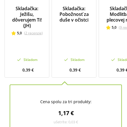
Skladačka:
Skladačka:
Skladač
Ježišu,
Pobožnosť za
Modlitb
dôverujem Ti!
duše v očistci
plecovej 
(JH)
5,0
(
9
re
5,0
(
2
recenzie
)
Skladom
Skladom
Skla
0,39 €
0,39 €
0,39 
Cena spolu za tri produkty:
1,17 €
ušetríte:
0,03 €