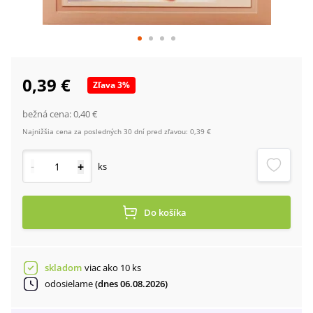
0,39 €
Zľava
3
%
bežná cena:
0,40 €
Najnižšia cena za posledných 30 dní pred zľavou:
0,39 €
-
+
ks
Do košíka
skladom
viac ako 10 ks
odosielame
(dnes 06.08.2026)