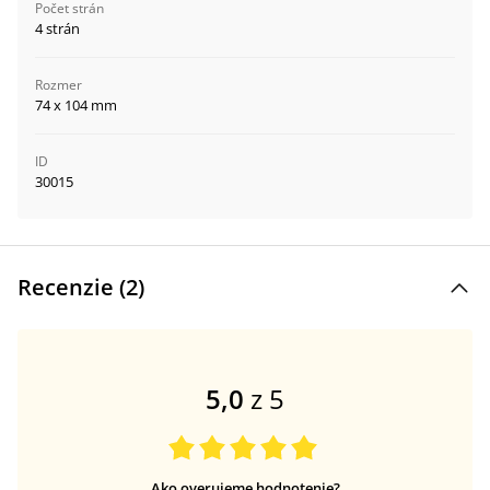
Počet strán
4 strán
Rozmer
74 x 104 mm
ID
30015
Recenzie (
2
)
5,0
z 5
Ako overujeme hodnotenie?