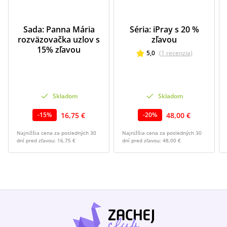
Sada: Panna Mária
Séria: iPray s 20 %
rozväzovačka uzlov s
zľavou
15% zľavou
5,0
(
1
recenzia
)
Skladom
Skladom
16,75 €
48,00 €
-
15
%
-
20
%
Najnižšia cena za posledných 30
Najnižšia cena za posledných 30
dní pred zľavou:
16,75 €
dní pred zľavou:
48,00 €