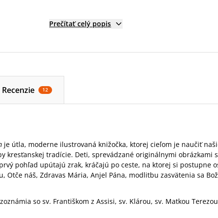
Prečítať celý popis
Recenzie
12
m
je útla, moderne ilustrovaná knižočka, ktorej cieľom je naučiť na
y kresťanskej tradície. Deti, sprevádzané originálnymi obrázkami 
 prvý pohľad upútajú zrak, kráčajú po ceste, na ktorej si postupne 
, Otče náš, Zdravas Mária, Anjel Pána, modlitbu zasvätenia sa Bo
oznámia so sv. Františkom z Assisi, sv. Klárou, sv. Matkou Terezou z