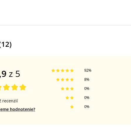
(
12
)
,9
z 5
92
%
8
%
0
%
0
%
2
recenzií
0
%
jeme hodnotenie?