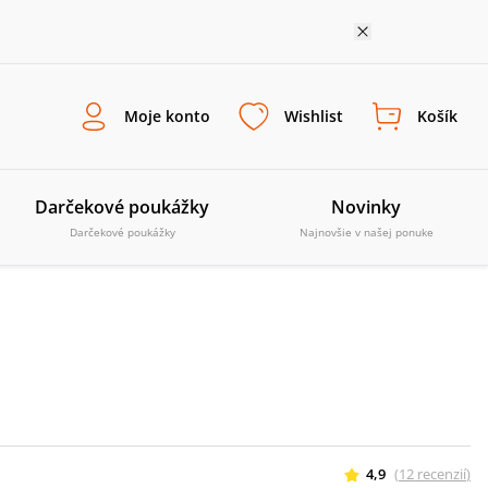
Moje konto
Wishlist
Košík
Darčekové poukážky
Novinky
Darčekové poukážky
Najnovšie v našej ponuke
4,9
(
12
recenzií
)