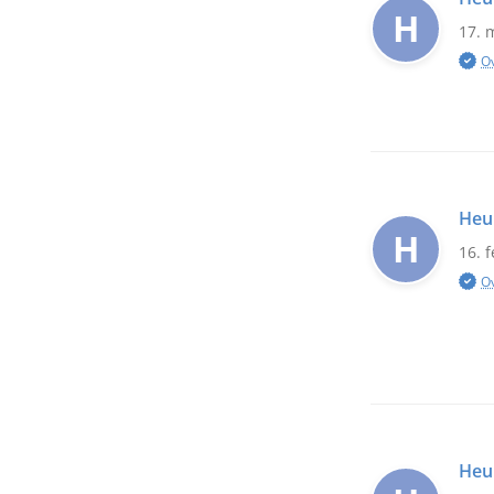
H
17. 
O
Heu
H
16. 
O
Heu