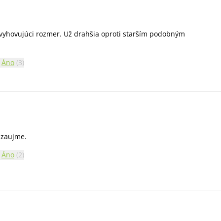
 vyhovujúci rozmer. Už drahšia oproti starším podobným
Áno
(
3
)
 zaujme.
Áno
(
2
)