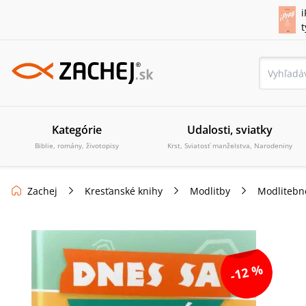
i
Kategórie
Udalosti, sviatky
Biblie, romány, životopisy
Krst, Sviatosť manželstva, Narodeniny
Zachej
Kresťanské knihy
Modlitby
Modlitebn
-12 %