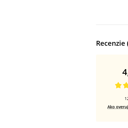
Recenzie 
4
1
Ako overu