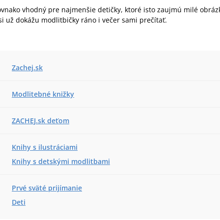
ovnako vhodný pre najmenšie detičky, ktoré isto zaujmú milé obrázk
 si už dokážu modlitbičky ráno i večer sami prečítať.
Zachej.sk
Modlitebné knižky
ZACHEJ.sk deťom
Knihy s ilustráciami
Knihy s detskými modlitbami
Prvé sväté prijímanie
Deti