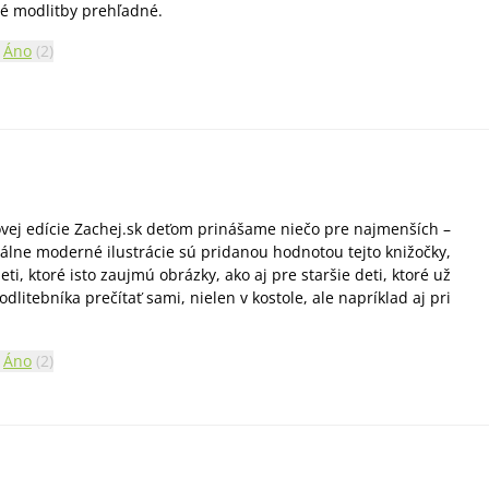
né modlitby prehľadné.
Áno
(
2
)
vej edície Zachej.sk deťom prinášame niečo pre najmenších –
álne moderné ilustrácie sú pridanou hodnotou tejto knižočky,
i, ktoré isto zaujmú obrázky, ako aj pre staršie deti, ktoré už
litebníka prečítať sami, nielen v kostole, ale napríklad aj pri
Áno
(
2
)