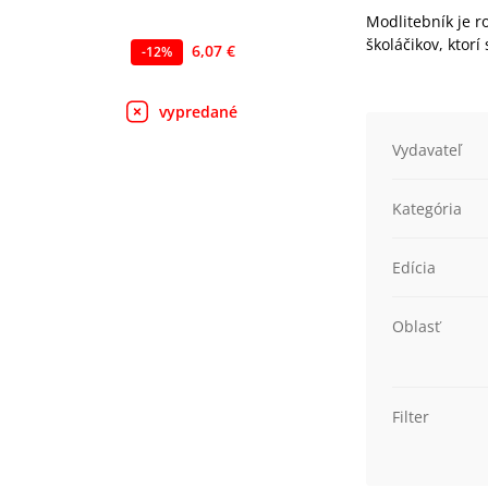
Modlitebník je r
školáčikov, ktorí
6,07 €
-
12
%
vypredané
Vydavateľ
Kategória
Edícia
Oblasť
Filter