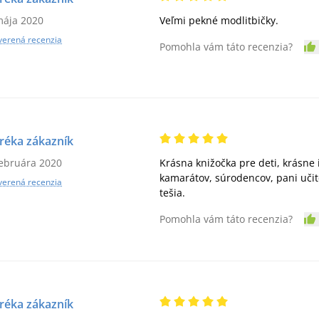
mája 2020
Veľmi pekné modlitbičky.
verená recenzia
Pomohla vám táto recenzia?
réka zákazník
februára 2020
Krásna knižočka pre deti, krásne i
kamarátov, súrodencov, pani učit
verená recenzia
tešia.
Pomohla vám táto recenzia?
réka zákazník