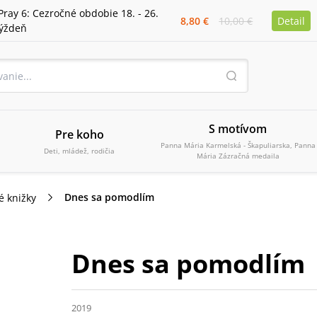
Pray 6: Cezročné obdobie 18. - 26.
8,80 €
10,00 €
Detail
týždeň
S motívom
Pre koho
Panna Mária Karmelská - Škapuliarska, Panna
Deti, mládež, rodičia
Mária Zázračná medaila
Dnes sa pomodlím
é knižky
Dnes sa pomodlím
2019