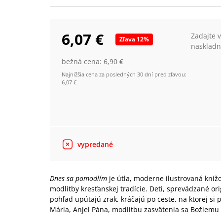
6,07 €
Zadajte 
Zľava
12
%
naskladn
bežná cena:
6,90 €
Najnižšia cena za posledných 30 dní pred zľavou:
6,07 €
vypredané
Dnes sa pomodlím
je útla, moderne ilustrovaná kniž
modlitby kresťanskej tradície. Deti, sprevádzané or
pohľad upútajú zrak, kráčajú po ceste, na ktorej s
Mária, Anjel Pána, modlitbu zasvätenia sa Božiemu 