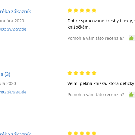
réka zákazník
januára 2020
Dobre spracované kresby i texty,
knižočkám.
verená recenzia
Pomohla vám táto recenzia?
na
(3)
júla 2020
Veľmi pekná knižka, ktorá detičky
verená recenzia
Pomohla vám táto recenzia?
réka zákazník