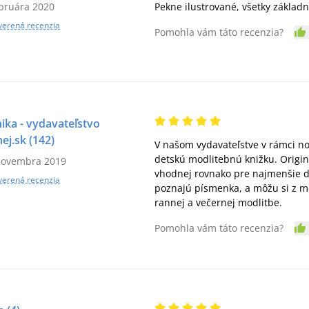
ebruára 2020
Pekne ilustrované, všetky základ
verená recenzia
Pomohla vám táto recenzia?
ika - vydavateľstvo
ej.sk
(142)
V našom vydavateľstve v rámci no
detskú modlitebnú knižku. Origin
novembra 2019
vhodnej rovnako pre najmenšie det
verená recenzia
poznajú písmenka, a môžu si z mod
rannej a večernej modlitbe.
Pomohla vám táto recenzia?