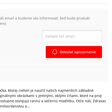
váš email a budeme vás informovať, keď bude produkt
ený.
Odoslať upozornenie
očka, ktorej cieľom je naučiť našich najmenších základné
iginálnymi obrázkami s jemnými, oblými črtami, ktoré na prvý
i postupne osvojujú rannú a večernú modlitbu, Otče náš, Zdravas
milosrdenstvu a...