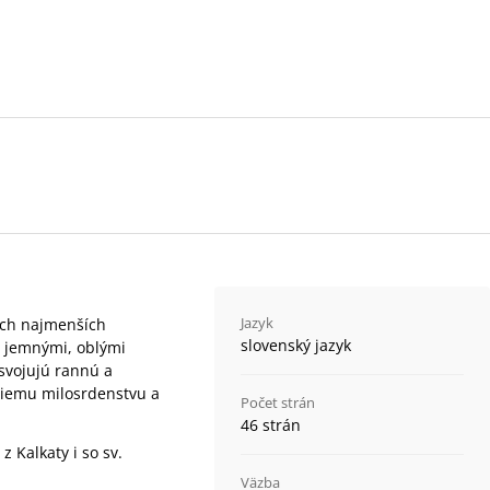
Jazyk
šich najmenších
slovenský jazyk
s jemnými, oblými
osvojujú rannú a
žiemu milosrdenstvu a
Počet strán
46 strán
 Kalkaty i so sv.
Väzba