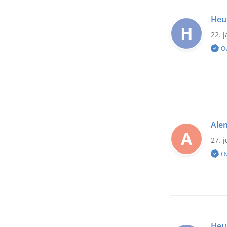
Heu
H
22. 
O
Ale
A
27. 
O
Heu