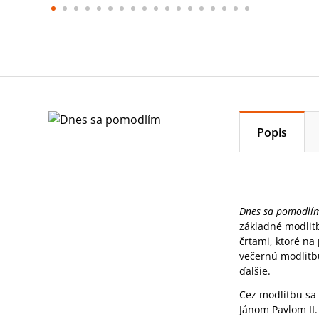
Popis
Dnes sa pomodlí
základné modlitb
črtami, ktoré na
večernú modlitbu
ďalšie.
Cez modlitbu sa z
Jánom Pavlom II.