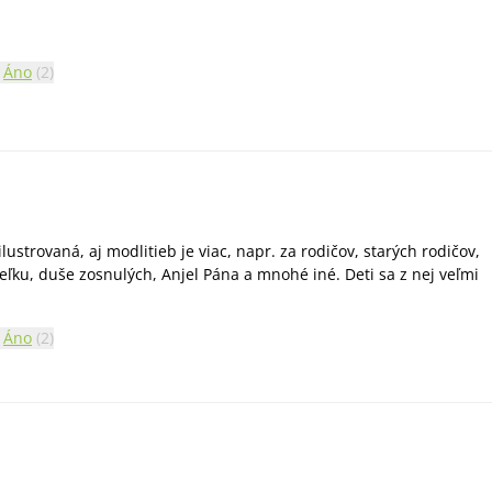
Áno
(
2
)
lustrovaná, aj modlitieb je viac, napr. za rodičov, starých rodičov,
eľku, duše zosnulých, Anjel Pána a mnohé iné. Deti sa z nej veľmi
Áno
(
2
)