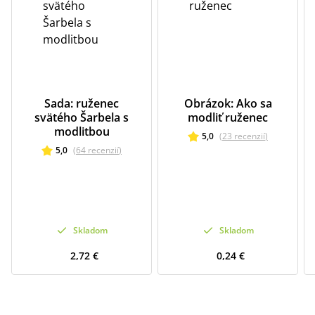
Sada: ruženec
Obrázok: Ako sa
svätého Šarbela s
modliť ruženec
modlitbou
5,0
(
23
recenzií
)
5,0
(
64
recenzií
)
Skladom
Skladom
2,72 €
0,24 €