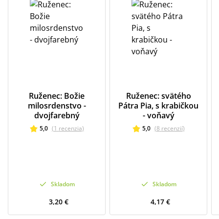
Ruženec: Božie
Ruženec: svätého
milosrdenstvo -
Pátra Pia, s krabičkou
dvojfarebný
- voňavý
5,0
(
1
recenzia
)
5,0
(
8
recenzií
)
Skladom
Skladom
3,20 €
4,17 €