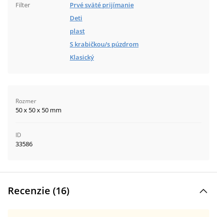
Filter
Prvé sväté prijímanie
Deti
plast
S krabičkou/s púzdrom
Klasický
Rozmer
50 x 50 x 50 mm
ID
33586
Recenzie (
16
)