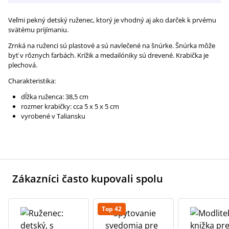
Veľmi pekný detský ruženec, ktorý je vhodný aj ako darček k prvému
svätému prijímaniu.
Zrnká na ruženci sú plastové a sú navlečené na šnúrke. Šnúrka môže
byť v rôznych farbách. Krížik a medailóniky sú drevené. Krabička je
plechová.
Charakteristika:
dĺžka ruženca: 38,5 cm
rozmer krabičky: cca 5 x 5 x 5 cm
vyrobené v Taliansku
Zákazníci často kupovali spolu
Top 42