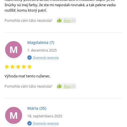
šnúrky sú inej farby, že ste mi neposlali rovnaké, a tak pekne vedia
rozlíšiť, komu ktorý patrí.
Pomohla vám táto recenzia?
Áno
(
0
)
Magdalena
(7)
M
1. decembra 2025
Overená recenzia
Výhoda mať tento ruženec.
Pomohla vám táto recenzia?
Áno
(
0
)
Mária
(35)
M
18. septembera 2025
Overená recenzia