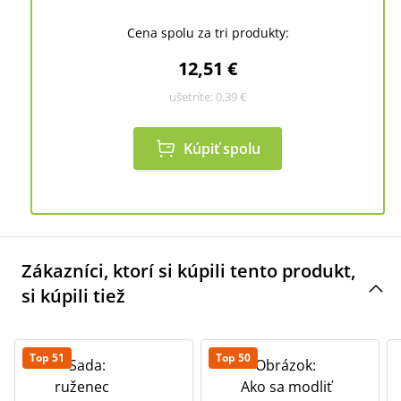
Cena spolu za tri produkty:
12,51 €
ušetríte:
0,39 €
Kúpiť spolu
Zákazníci, ktorí si kúpili tento produkt,
si kúpili tiež
Top 51
Top 50