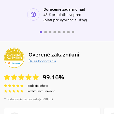
Doručenie zadarmo nad
ishlist-u
45 €
pri platbe vopred
(platí pre vybrané služby)
Overené zákazníkmi
Ďalšie hodnotenia
99.16
%
dodacia lehota
kvalita komunikácie
* hodnotenia za posledných 90 dní