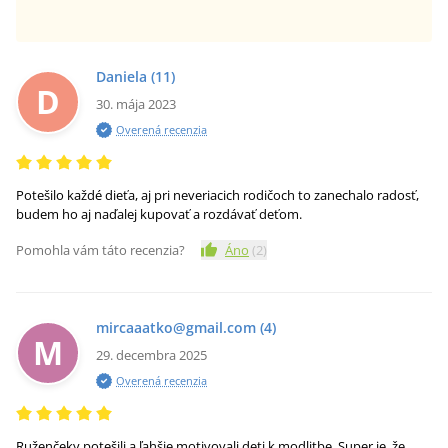
Daniela
(11)
D
30. mája 2023
Overená recenzia
Potešilo každé dieťa, aj pri neveriacich rodičoch to zanechalo radosť,
budem ho aj naďalej kupovať a rozdávať deťom.
Pomohla vám táto recenzia?
Áno
(
2
)
mircaaatko@gmail.com
(4)
M
29. decembra 2025
Overená recenzia
Ruženčeky potešili a ľahšie motivovali deti k modlitbe. Super je, že