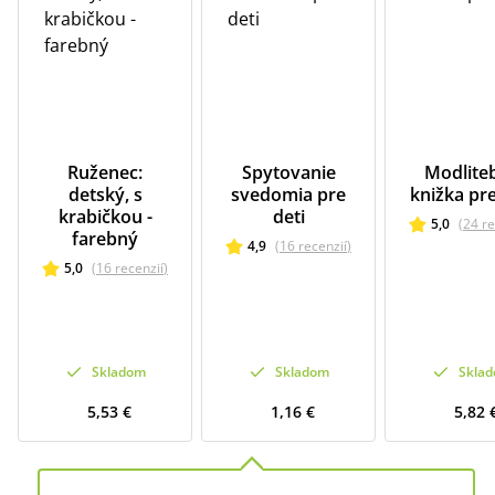
Ruženec:
Spytovanie
Modlite
detský, s
svedomia pre
knižka pre
krabičkou -
deti
5,0
(
24
re
farebný
4,9
(
16
recenzií
)
5,0
(
16
recenzií
)
Skladom
Skladom
Skla
5,53 €
1,16 €
5,82 