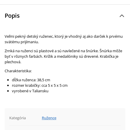
Popis
Veľmi pekný detský ruženec, ktorý je vhodný aj ako darček k prvému
svätému prijímaniu.
Zrnká na ruženci sú plastové a sú navlečené na šnúrke. Šnúrka môže
byť v rôznych farbách. Krížik a medailóniky sú drevené. Krabička je
plechová.
Charakteristika:
dĺžka ruženca: 38,5 cm
rozmer krabičky: cca 5 x 5 x 5 cm
vyrobené v Taliansku
Kategória
Ružence