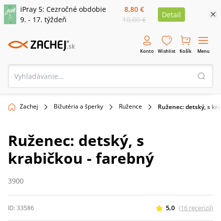
iPray 5: Cezročné obdobie
8,80 €
Detail
9. - 17. týždeň
10,00 €
Konto
Wishlist
Košík
Menu
Zachej
Bižutéria a šperky
Ružence
Ruženec: detský, s kra
Ruženec: detský, s
krabičkou - farebný
3900
5,0
(
16
recenzií
)
ID:
33586