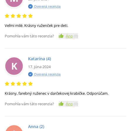
Overená recenzia
Veľmi milé. Krásny ruženček pre deti.
Pomohla vám táto recenzia?
Áno
(
0
)
Katarína
(4)
K
17. júna 2024
Overená recenzia
Krásny, farebný ruženec v darčekovej krabičke. Odporúčam.
Pomohla vám táto recenzia?
Áno
(
0
)
Anna
(2)