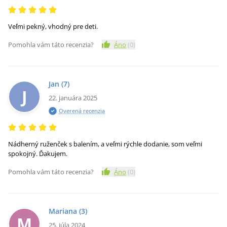
Veľmi pekný, vhodný pre deti.
Pomohla vám táto recenzia?
Áno
(
0
)
Jan
(7)
J
22. januára 2025
Overená recenzia
Nádherný ruženček s balením, a veľmi rýchle dodanie, som veľmi
spokojný. Ďakujem.
Pomohla vám táto recenzia?
Áno
(
0
)
Mariana
(3)
M
25. júla 2024