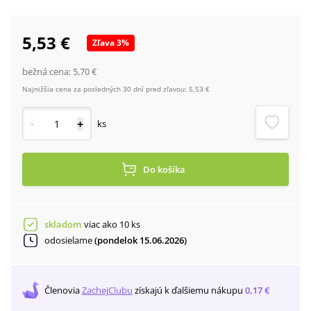
5,53 €
Zľava
3
%
bežná cena:
5,70 €
Najnižšia cena za posledných 30 dní pred zľavou:
5,53 €
-
+
ks
Do košíka
skladom
viac ako 10 ks
odosielame
(pondelok 15.06.2026)
Členovia
ZachejClubu
získajú
k ďalšiemu nákupu
0,17 €