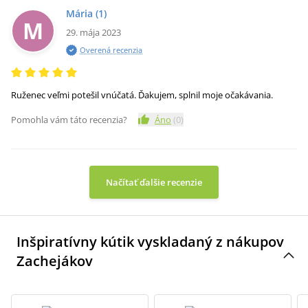
Mária
(1)
M
29. mája 2023
Overená recenzia
Ruženec veľmi potešil vnúčatá. Ďakujem, splnil moje očakávania.
Pomohla vám táto recenzia?
Áno
(
0
)
Načítať ďalšie recenzie
Inšpiratívny kútik vyskladaný z nákupov
Zachejákov