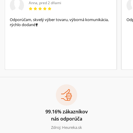
Anna
,
pred 2 dňami
Odporúčam, skvelý výber tovaru, výborná komunikácia,
Od
rýchlo dodané❣️
99.16% zákazníkov
nás odporúča
Zdroj: Heureka.sk