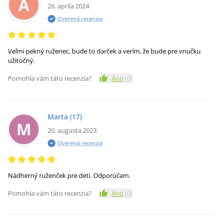
A
26. apríla 2024
Overená recenzia
Veľmi pekný ruženec, bude to darček a verím, že bude pre vnučku
užitočný.
Pomohla vám táto recenzia?
Áno
(
0
)
Marta
(17)
M
20. augusta 2023
Overená recenzia
Nádherný ruženček pre deti. Odporúčam.
Pomohla vám táto recenzia?
Áno
(
0
)