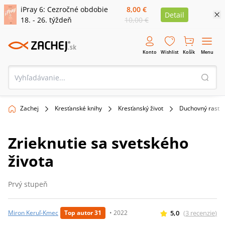
iPray 6: Cezročné obdobie
8,00 €
Detail
18. - 26. týždeň
10,00 €
Konto
Wishlist
Košík
Menu
Zachej
Kresťanské knihy
Kresťanský život
Duchovný rast
Zrieknutie sa svetského
života
Prvý stupeň
5,0
(
3
recenzie
)
Miron Keruľ-Kmec
Top autor 31
•
2022