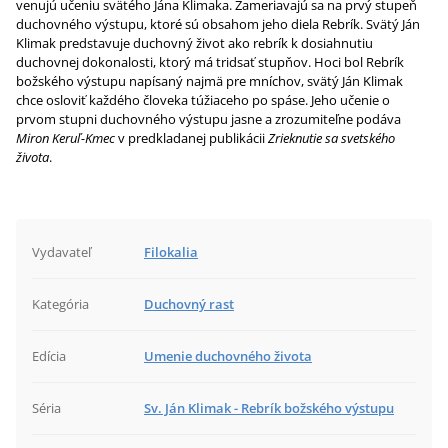
venujú učeniu svätého Jána Klimaka. Zameriavajú sa na prvý stupeň
duchovného výstupu, ktoré sú obsahom jeho diela Rebrík. Svätý Ján
Klimak predstavuje duchovný život ako rebrík k dosiahnutiu
duchovnej dokonalosti, ktorý má tridsať stupňov. Hoci bol Rebrík
božského výstupu napísaný najmä pre mníchov, svätý Ján Klimak
chce osloviť každého človeka túžiaceho po spáse. Jeho učenie o
prvom stupni duchovného výstupu jasne a zrozumiteľne podáva
Miron Keruľ-Kmec
v predkladanej publikácii
Zrieknutie sa svetského
života
.
Vydavateľ
Filokalia
Kategória
Duchovný rast
Edícia
Umenie duchovného života
Séria
Sv. Ján Klimak - Rebrík božského výstupu