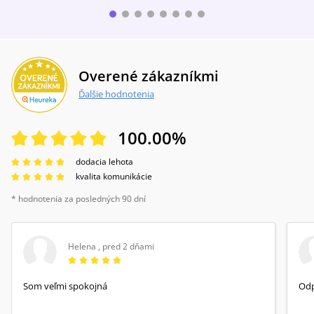
Overené zákazníkmi
Ďalšie hodnotenia
100.00
%
dodacia lehota
kvalita komunikácie
* hodnotenia za posledných 90 dní
Helena
,
pred 2 dňami
Som veľmi spokojná
Od