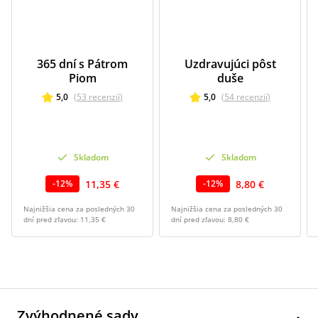
365 dní s Pátrom
Uzdravujúci pôst
Piom
duše
5,0
(
53
recenzií
)
5,0
(
54
recenzií
)
Skladom
Skladom
11,35 €
8,80 €
-
12
%
-
12
%
Najnižšia cena za posledných 30
Najnižšia cena za posledných 30
dní pred zľavou:
11,35 €
dní pred zľavou:
8,80 €
Zvýhodnené sady