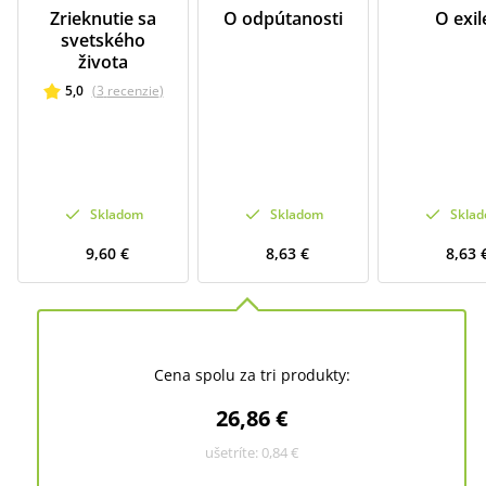
Zrieknutie sa
O odpútanosti
O exil
svetského
života
5,0
(
3
recenzie
)
Skladom
Skladom
Skla
9,60 €
8,63 €
8,63 
Cena spolu za tri produkty:
26,86 €
ušetríte:
0,84 €