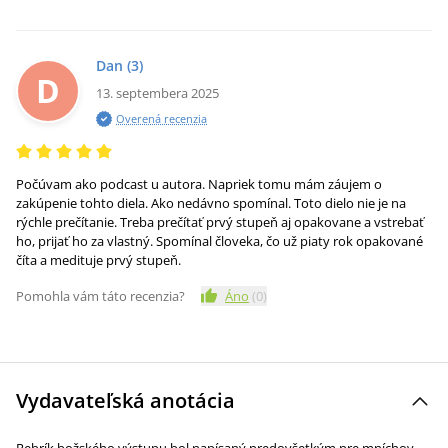
Dan
(3)
D
13. septembera 2025
Overená recenzia
Počúvam ako podcast u autora. Napriek tomu mám záujem o
zakúpenie tohto diela. Ako nedávno spomínal. Toto dielo nie je na
rýchle prečítanie. Treba prečítať prvý stupeň aj opakovane a vstrebať
ho, prijať ho za vlastný. Spomínal človeka, čo už piaty rok opakované
číta a medituje prvý stupeň.
Pomohla vám táto recenzia?
Áno
(
0
)
Vydavateľská anotácia