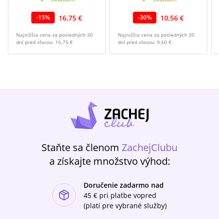
16,75 €
10,56 €
-
15
%
-
30
%
Najnižšia cena za posledných 30
Najnižšia cena za posledných 30
dní pred zľavou:
16,75 €
dní pred zľavou:
9,60 €
Staňte sa členom
ZachejClubu
a získajte množstvo výhod:
Doručenie zadarmo nad
ishlist-u
45 €
pri platbe vopred
(platí pre vybrané služby)