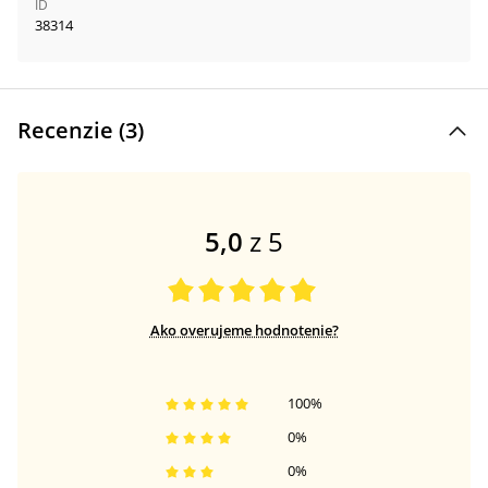
ID
38314
Recenzie (
3
)
5,0
z 5
Ako overujeme hodnotenie?
100
%
0
%
0
%