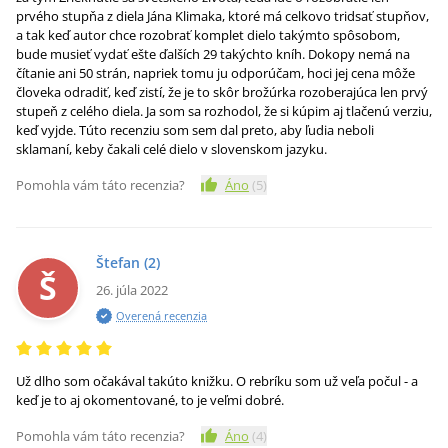
prvého stupňa z diela Jána Klimaka, ktoré má celkovo tridsať stupňov,
a tak keď autor chce rozobrať komplet dielo takýmto spôsobom,
bude musieť vydať ešte ďalších 29 takýchto kníh. Dokopy nemá na
čítanie ani 50 strán, napriek tomu ju odporúčam, hoci jej cena môže
človeka odradiť, keď zistí, že je to skôr brožúrka rozoberajúca len prvý
stupeň z celého diela. Ja som sa rozhodol, že si kúpim aj tlačenú verziu,
keď vyjde. Túto recenziu som sem dal preto, aby ľudia neboli
sklamaní, keby čakali celé dielo v slovenskom jazyku.
Pomohla vám táto recenzia?
Áno
(
5
)
Štefan
(2)
Š
26. júla 2022
Overená recenzia
Už dlho som očakával takúto knižku. O rebríku som už veľa počul - a
keď je to aj okomentované, to je veľmi dobré.
Pomohla vám táto recenzia?
Áno
(
4
)