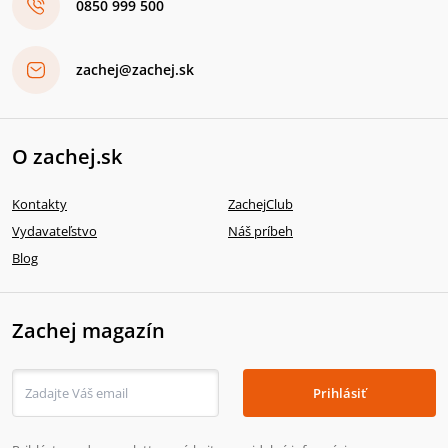
0850 999 500
zachej@zachej.sk
O zachej.sk
Kontakty
ZachejClub
Vydavateľstvo
Náš príbeh
Blog
Zachej magazín
Prihlásiť