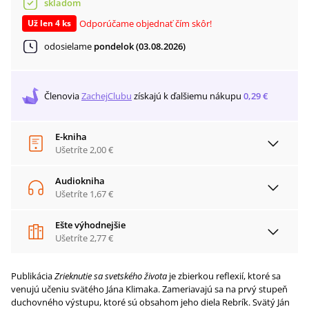
skladom
Odporúčame objednať čím skôr!
Už len 4 ks
odosielame
pondelok (03.08.2026)
Členovia
ZachejClubu
získajú
k ďalšiemu nákupu
0,29 €
E-kniha
Ušetríte
2,00 €
Audiokniha
Ušetríte
1,67 €
Ešte výhodnejšie
Ušetríte
2,77 €
Publikácia
Zrieknutie sa svetského života
je zbierkou reflexií, ktoré sa
venujú učeniu svätého Jána Klimaka. Zameriavajú sa na prvý stupeň
duchovného výstupu, ktoré sú obsahom jeho diela Rebrík. Svätý Ján