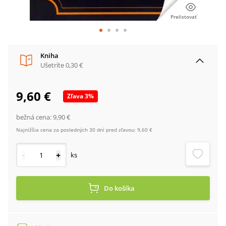
Prelistovať
Kniha
Ušetríte
0,30 €
9,60 €
Zľava
3
%
bežná cena:
9,90 €
Najnižšia cena za posledných 30 dní pred zľavou:
9,60 €
-
+
ks
Do košíka