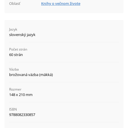
Oblasť
Knihy o večnom živote
Jazyk
slovenský jazyk
Počet strán
60 strán
Väzba
brožovaná väzba (mäkká)
Rozmer
148 x 210 mm
ISBN
9788082330857