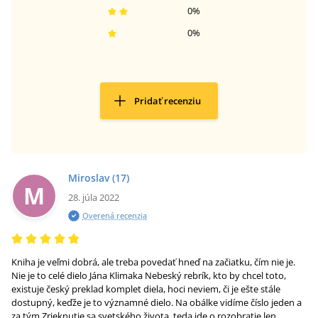
0
%
0
%
Pridať recenziu
Miroslav
(17)
M
28. júla 2022
Overená recenzia
Kniha je veľmi dobrá, ale treba povedať hneď na začiatku, čím nie je.
Nie je to celé dielo Jána Klimaka Nebeský rebrík, kto by chcel toto,
existuje český preklad komplet diela, hoci neviem, či je ešte stále
dostupný, keďže je to významné dielo. Na obálke vidíme číslo jeden a
za tým Zrieknutie sa svetského života, teda ide o rozobratie len