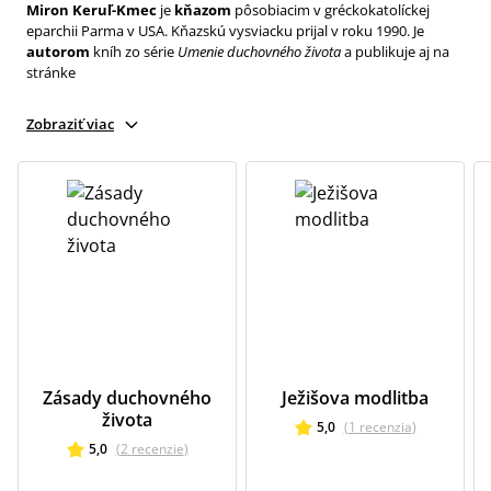
Miron Keruľ-Kmec
je
kňazom
pôsobiacim v gréckokatolíckej
eparchii Parma v USA. Kňazskú vysviacku prijal v roku 1990. Je
autorom
kníh zo série
Umenie duchovného života
a publikuje aj na
stránke
Zobraziť viac
Zásady duchovného
Ježišova modlitba
života
5,0
(
1
recenzia
)
5,0
(
2
recenzie
)