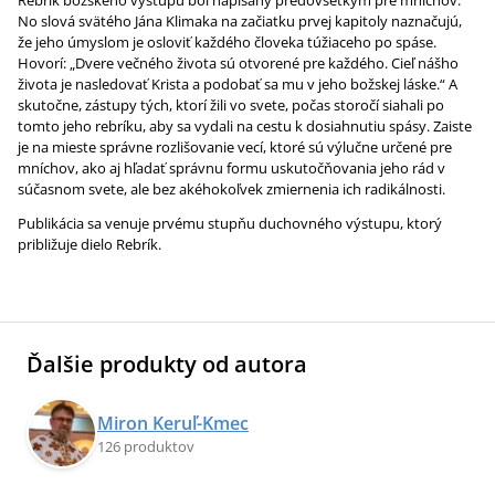
Rebrík božského výstupu bol napísaný predovšetkým pre mníchov.
No slová svätého Jána Klimaka na začiatku prvej kapitoly naznačujú,
že jeho úmyslom je osloviť každého človeka túžiaceho po spáse.
Hovorí: „Dvere večného života sú otvorené pre každého. Cieľ nášho
života je nasledovať Krista a podobať sa mu v jeho božskej láske.“ A
skutočne, zástupy tých, ktorí žili vo svete, počas storočí siahali po
tomto jeho rebríku, aby sa vydali na cestu k dosiahnutiu spásy. Zaiste
je na mieste správne rozlišovanie vecí, ktoré sú výlučne určené pre
mníchov, ako aj hľadať správnu formu uskutočňovania jeho rád v
súčasnom svete, ale bez akéhokoľvek zmiernenia ich radikálnosti.
Publikácia sa venuje prvému stupňu duchovného výstupu, ktorý
približuje dielo Rebrík.
Ďalšie produkty od autora
Miron Keruľ-Kmec
126 produktov