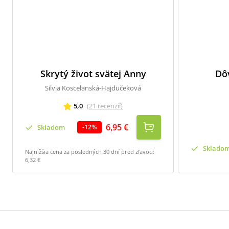
Skrytý život svätej Anny
Dôv
Silvia Koscelanská-Hajdučeková
5,0
(
21
recenzií
)
6,95 €
Skladom
-
12
%
Sklado
Najnižšia cena za posledných 30 dní pred zľavou:
6,32 €