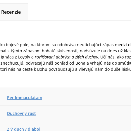
Recenzie
 ako bojové pole, na ktorom sa odohráva neutíchajúci zápas medzi 
 mal s týmto zápasom bohaté skúsenosti, nadväzuje na dnes už klasi
o
Ignáca z Loyoly
o rozlišovaní dobrých a zlých duchov
. Učí nás, ako r
ás znechucujú, odvracajú náš pohľad od Boha a vrhajú nás do smút
ktorí nás na ceste k Bohu povzbudzujú a vlievajú nám do duše lásku
Per Immaculatam
Duchovný rast
Zlý duch / diabol