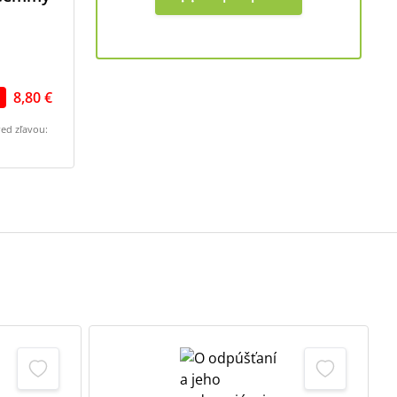
8,80 €
red zľavou: