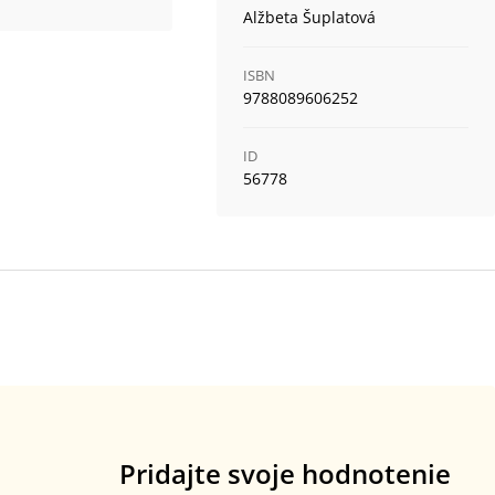
Alžbeta Šuplatová
ISBN
9788089606252
ID
56778
Pridajte svoje hodnotenie