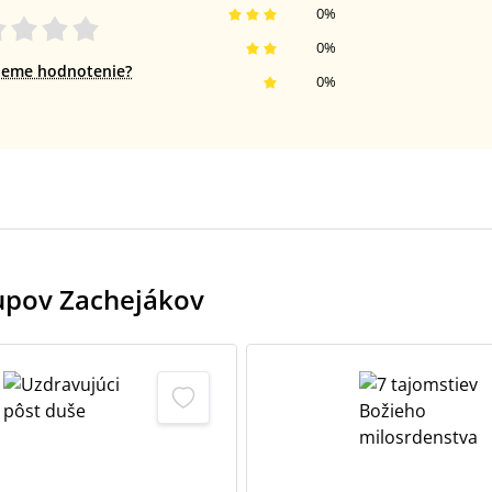
0
%
0
%
jeme hodnotenie?
0
%
kupov Zachejákov