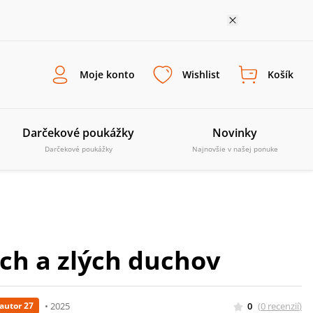
Moje konto
Wishlist
Košík
Darčekové poukážky
Novinky
Darčekové poukážky
Najnovšie v našej ponuke
ých a zlých duchov
•
2025
0
(
0
recenzií
)
autor 27