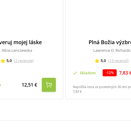
eruj mojej láske
Plná Božia výzbr
Alícia Lenczewska
Lawrence O. Richards
5,0
(
2
recenzie
)
5,0
(
13
recenzií
)
7,83 
Skladom
-
12
%
12,51 €
m
Najnižšia cena za posledných 30 dní p
7,83 €