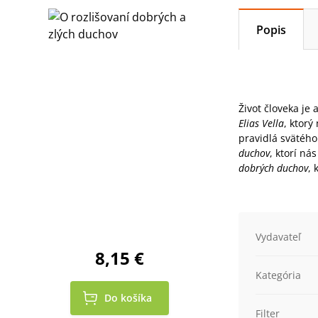
Popis
Život človeka je
Elias Vella
, ktorý
pravidlá svätéh
duchov
, ktorí n
dobrých duchov
, 
Vydavateľ
8,15 €
Kategória
Do košíka
Filter