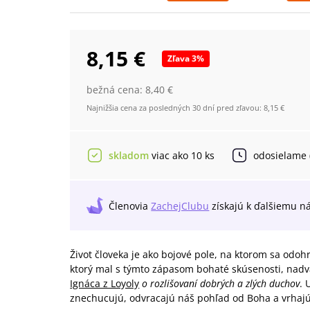
8,15 €
Zľava
3
%
bežná cena:
8,40 €
Najnižšia cena za posledných 30 dní pred zľavou:
8,15 €
skladom
viac ako 10 ks
odosielame
Členovia
ZachejClubu
získajú
k ďalšiemu n
Život človeka je ako bojové pole, na ktorom sa odo
ktorý mal s týmto zápasom bohaté skúsenosti, nadvä
Ignáca z Loyoly
o rozlišovaní dobrých a zlých duchov
. 
znechucujú, odvracajú náš pohľad od Boha a vrhajú