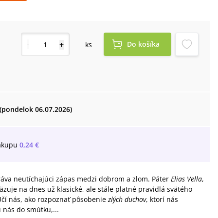
-
+
Do košíka
ks
(pondelok 06.07.2026)
ákupu
0,24 €
hráva neutíchajúci zápas medzi dobrom a zlom. Páter
Elias Vella
,
zuje na dnes už klasické, ale stále platné pravidlá svätého
Učí nás, ako rozpoznať pôsobenie
zlých duchov
, ktorí nás
 nás do smútku,...