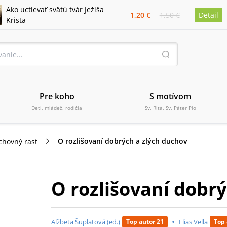
Ako uctievať svätú tvár Ježiša
1,20 €
1,50 €
Detail
Krista
Pre koho
S motívom
Deti, mládež, rodičia
Sv. Rita, Sv. Páter Pio
O rozlišovaní dobrých a zlých duchov
chovný rast
O rozlišovaní dobr
•
Alžbeta Šuplatová (ed.)
Elias Vella
Top autor 21
Top 