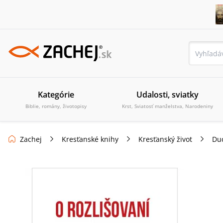
Kategórie
Udalosti, sviatky
Biblie, romány, životopisy
Krst, Sviatosť manželstva, Narodeniny
Zachej
Kresťanské knihy
Kresťanský život
Du