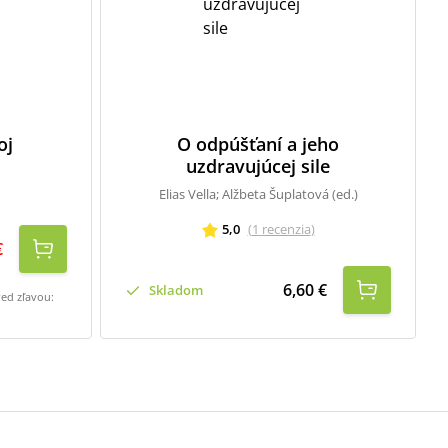
oj
O odpúšťaní a jeho
uzdravujúcej sile
Elias Vella; Alžbeta Šuplatová (ed.)
5,0
(
1
recenzia
)
€
6,60 €
Skladom
red zľavou: