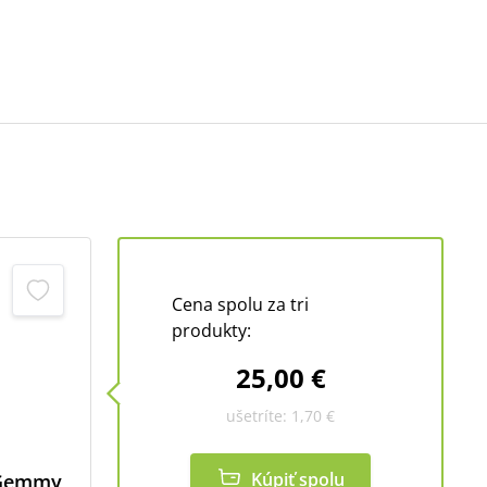
Cena spolu za tri
produkty:
25,00 €
ušetríte:
1,70 €
Kúpiť spolu
 Gemmy