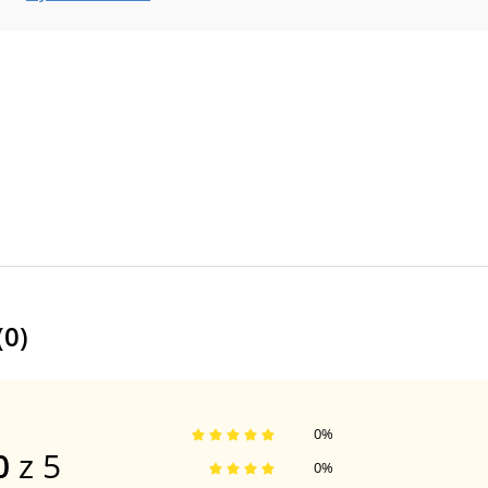
(
0
)
0
%
0
z 5
0
%