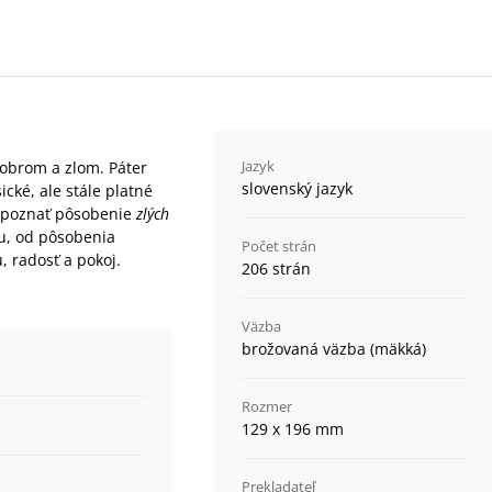
Jazyk
dobrom a zlom. Páter
slovenský jazyk
cké, ale stále platné
ozpoznať pôsobenie
zlých
ku, od pôsobenia
Počet strán
, radosť a pokoj.
206 strán
Väzba
brožovaná väzba (mäkká)
Rozmer
129 x 196 mm
Prekladateľ