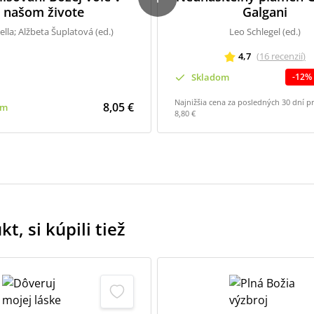
našom živote
Galgani
Vella; Alžbeta Šuplatová (ed.)
Leo Schlegel (ed.)
4,7
(
16
recenzií
)
Skladom
-
12
%
Najnižšia cena za posledných 30 dní p
8,05 €
om
8,80 €
t, si kúpili tiež