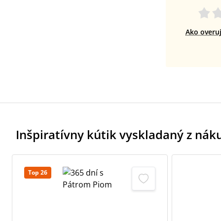
Ako overu
Inšpiratívny kútik vyskladaný z ná
Top 26