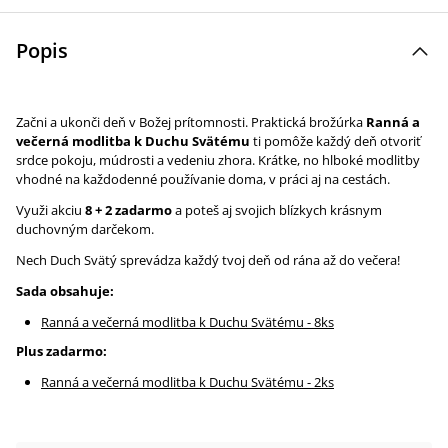
Popis
Začni a ukonči deň v Božej prítomnosti. Praktická brožúrka
Ranná a
večerná modlitba k Duchu Svätému
ti pomôže každý deň otvoriť
srdce pokoju, múdrosti a vedeniu zhora. Krátke, no hlboké modlitby
vhodné na každodenné používanie doma, v práci aj na cestách.
Využi akciu
8 + 2 zadarmo
a poteš aj svojich blízkych krásnym
duchovným darčekom.
Nech Duch Svätý sprevádza každý tvoj deň od rána až do večera!
Sada obsahuje:
Ranná a večerná modlitba k Duchu Svätému - 8ks
Plus zadarmo:
Ranná a večerná modlitba k Duchu Svätému - 2ks