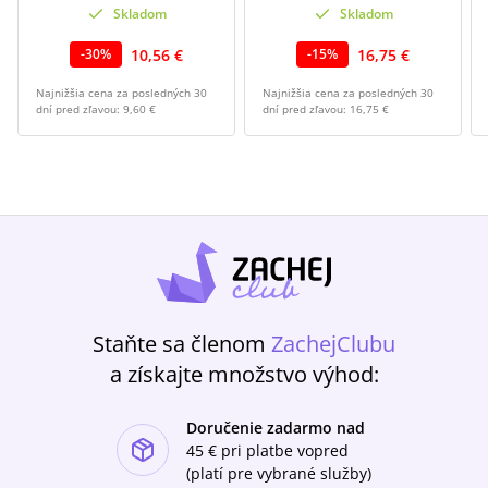
Skladom
Skladom
10,56 €
16,75 €
-
30
%
-
15
%
Najnižšia cena za posledných 30
Najnižšia cena za posledných 30
dní pred zľavou:
9,60 €
dní pred zľavou:
16,75 €
Staňte sa členom
ZachejClubu
a získajte množstvo výhod:
Doručenie zadarmo nad
ishlist-u
45 €
pri platbe vopred
(platí pre vybrané služby)