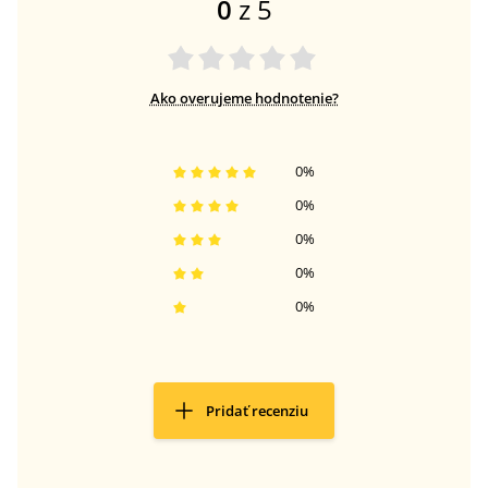
0
z 5
Ako overujeme hodnotenie?
0
%
0
%
0
%
0
%
0
%
Pridať recenziu