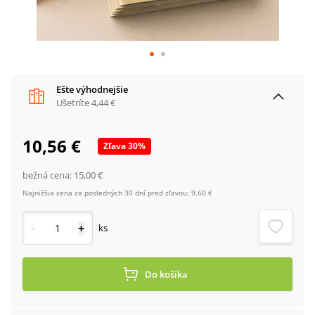
Ešte výhodnejšie
Ušetríte
4,44 €
10,56 €
Zľava
30
%
bežná cena:
15,00 €
Najnižšia cena za posledných 30 dní pred zľavou:
9,60 €
-
+
ks
Do košíka