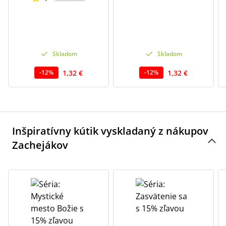
Skladom
Skladom
1,32 €
1,32 €
-
12
%
-
12
%
Inšpiratívny kútik vyskladaný z nákupov
Zachejákov