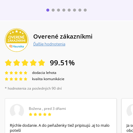
Overené zákazníkmi
Ďalšie hodnotenia
99.51
%
dodacia lehota
kvalita komunikácie
* hodnotenia za posledných 90 dní
Božena
,
pred 3 dňami
Rýchle dodanie. A do peňaženky tiež pripisujú .aj to malo
Ja 
poteší
obc