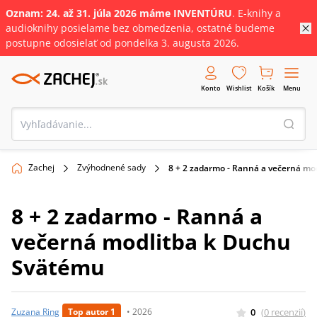
Oznam: 24. až 31
.
júla
2026 máme INVENTÚRU
. E-knihy a
audioknihy posielame bez obmedzenia, ostatné budeme
postupne odosielať od pondelka 3. augusta 2026.
Konto
Wishlist
Košík
Menu
Zachej
Zvýhodnené sady
8 + 2 zadarmo - Ranná a večerná m
8 + 2 zadarmo - Ranná a
večerná modlitba k Duchu
Svätému
0
(
0
recenzií
)
Zuzana Ring
Top autor 1
•
2026