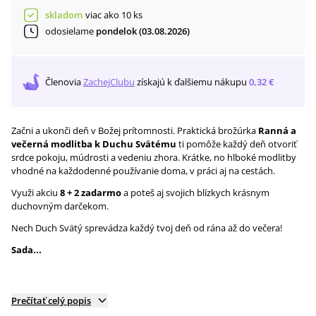
skladom
viac ako 10 ks
odosielame
pondelok (03.08.2026)
Členovia
ZachejClubu
získajú
k ďalšiemu nákupu
0,32 €
Začni a ukonči deň v Božej prítomnosti. Praktická brožúrka
Ranná a
večerná modlitba k Duchu Svätému
ti pomôže každý deň otvoriť
srdce pokoju, múdrosti a vedeniu zhora. Krátke, no hlboké modlitby
vhodné na každodenné používanie doma, v práci aj na cestách.
Využi akciu
8 + 2 zadarmo
a poteš aj svojich blízkych krásnym
duchovným darčekom.
Nech Duch Svätý sprevádza každý tvoj deň od rána až do večera!
Sada...
Prečítať celý popis