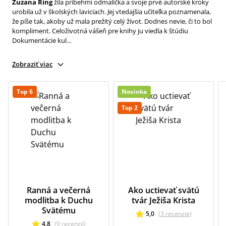
Zuzana Ring
žila príbehmi odmalička a svoje prvé autorské kroky
urobila už v školských laviciach. Jej vtedajšia učiteľka poznamenala,
že píše tak, akoby už mala prežitý celý život. Dodnes nevie, či to bol
kompliment. Celoživotná vášeň pre knihy ju viedla k štúdiu
Dokumentácie kul...
Zobraziť viac
Top 6
Novinka
Top 2
Ranná a večerná
Ako uctievať svätú
modlitba k Duchu
tvár Ježiša Krista
Svätému
5,0
(
3
recenzie
)
4,8
(
9
recenzií
)