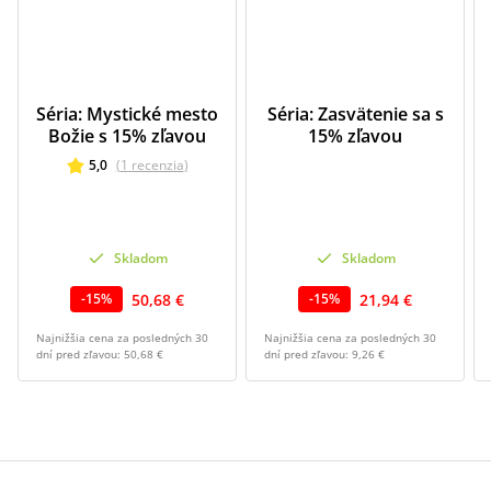
Séria: Mystické mesto
Séria: Zasvätenie sa s
Božie s 15% zľavou
15% zľavou
5,0
(
1
recenzia
)
Skladom
Skladom
50,68 €
21,94 €
-
15
%
-
15
%
Najnižšia cena za posledných 30
Najnižšia cena za posledných 30
dní pred zľavou:
50,68 €
dní pred zľavou:
9,26 €