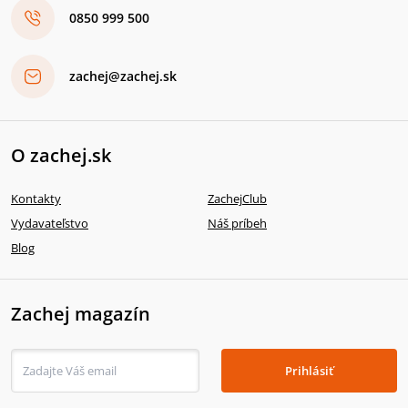
0850 999 500
zachej@zachej.sk
O zachej.sk
Kontakty
ZachejClub
Vydavateľstvo
Náš príbeh
Blog
Zachej magazín
Prihlásiť