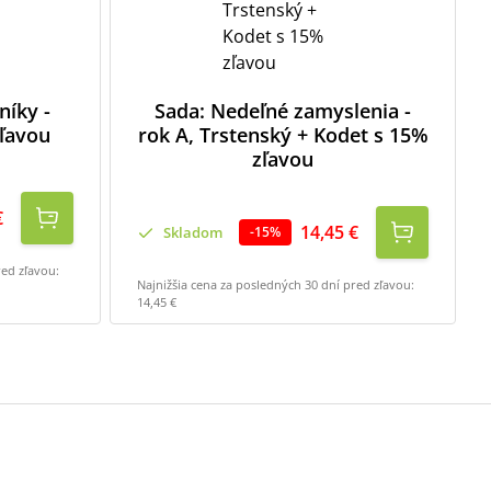
níky -
Sada: Nedeľné zamyslenia -
ľavou
rok A, Trstenský + Kodet s 15%
zľavou
€
14,45 €
Skladom
-
15
%
red zľavou:
Najnižšia cena za posledných 30 dní pred zľavou:
14,45 €