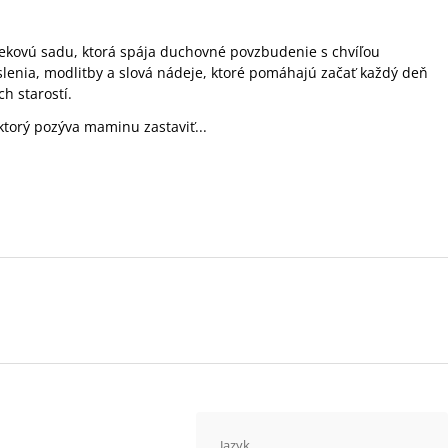
kovú sadu, ktorá spája duchovné povzbudenie s chvíľou
enia, modlitby a slová nádeje, ktoré pomáhajú začať každý deň
h starostí.
ktorý pozýva maminu zastaviť...
Jazyk