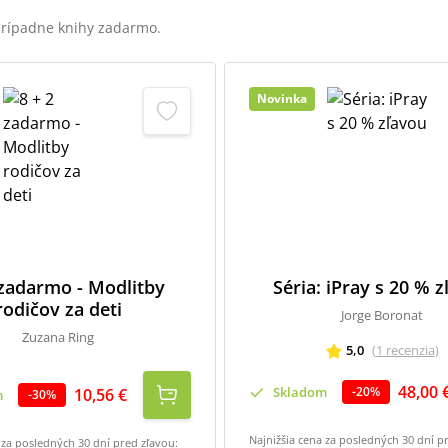
 prípadne knihy zadarmo.
Novinka
 zadarmo - Modlitby
Séria: iPray s 20 % 
rodičov za deti
Jorge Boronat
Zuzana Ring
5,0
(
1
recenzia
)
48,00 
Skladom
-
20
%
10,56 €
m
-
30
%
Najnižšia cena za posledných 30 dní p
 za posledných 30 dní pred zľavou: