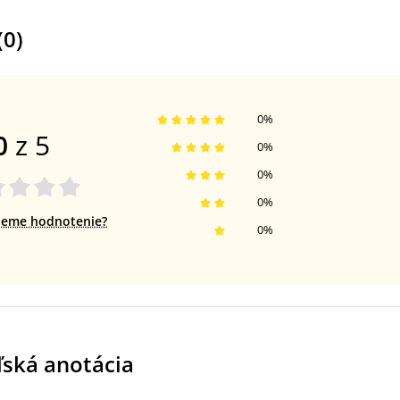
(
0
)
0
%
0
z 5
0
%
0
%
0
%
jeme hodnotenie?
0
%
ľská anotácia