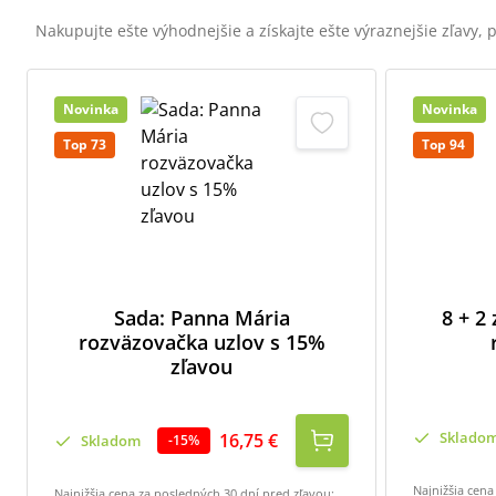
Nakupujte ešte výhodnejšie a získajte ešte výraznejšie zľavy,
Novinka
Novinka
Top 73
Top 94
Sada: Panna Mária
8 + 2
rozväzovačka uzlov s 15%
zľavou
Sklado
16,75 €
Skladom
-
15
%
Najnižšia cena
Najnižšia cena za posledných 30 dní pred zľavou: