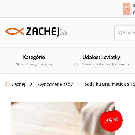
i
Kategórie
Udalosti, sviatky
Biblie, romány, životopisy
Krst, Sviatosť manželstva, Narodeniny
Sada ku Dňu matiek s 1
Zachej
Zvýhodnené sady
-15 %