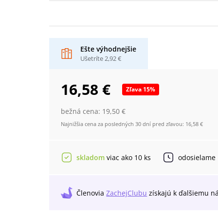
Ešte výhodnejšie
Ušetríte
2,92 €
16,58 €
Zľava
15
%
bežná cena:
19,50 €
Najnižšia cena za posledných 30 dní pred zľavou:
16,58 €
skladom
viac ako 10 ks
odosielame
Členovia
ZachejClubu
získajú
k ďalšiemu n