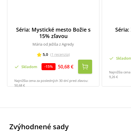
Séria: Mystické mesto Božie s
Séria:
15% zľavou
Mária od Ježiša z Agredy
5,0
(
1
recenzia
)
Sklado
50,68 €
Skladom
-
15
%
Najnižšia cena
9,26 €
Najnižšia cena za posledných 30 dní pred zľavou:
50,68 €
Zvýhodnené sady