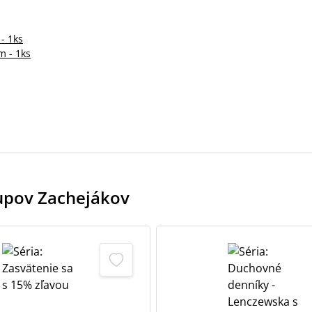
- 1ks
m - 1ks
kupov Zachejákov