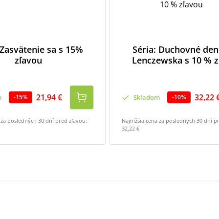
 Zasvätenie sa s 15%
Séria: Duchovné den
zľavou
Lenczewska s 10 % z
21,94 €
32,22 
m
Skladom
-
15
%
-
10
%
 za posledných 30 dní pred zľavou:
Najnižšia cena za posledných 30 dní p
32,22 €