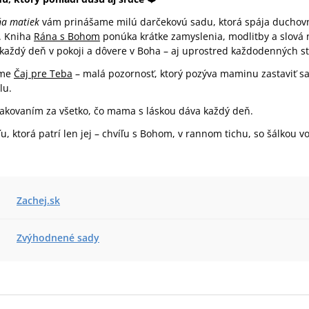
a matiek
vám prinášame milú darčekovú sadu, ktorá spája duchov
. Kniha
Rána s Bohom
ponúka krátke zamyslenia, modlitby a slová 
aždý deň v pokoji a dôvere v Boha – aj uprostred každodenných st
íme
Čaj pre Teba
– malá pozornosť, ktorý pozýva maminu zastaviť sa
lu.
ďakovaním za všetko, čo mama s láskou dáva každý deň.
ľu, ktorá patrí len jej – chvíľu s Bohom, v rannom tichu, so šálkou 
Zachej.sk
Zvýhodnené sady