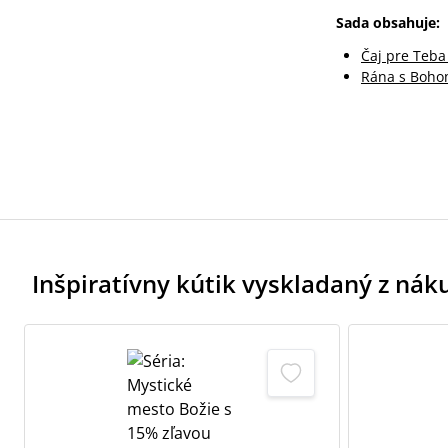
Sada obsahuje:
Čaj pre Teba 
Rána s Boho
Inšpiratívny kútik vyskladaný z ná