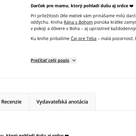
Darček pre mamu, ktorý pohladí dušu aj srdce
❤️
Pri príležitosti
Dňa matiek
vám prinášame milú darče
oddychu. Kniha
Rána s Bohom
ponúka krátke zamysl
v pokoji a dôvere v Boha – aj uprostred každodennýc
Ku knihe pribalíme
Čaj pre Teba
– malá pozornosť, 
Prečítať celý popis
Recenzie
Vydavateľská anotácia
, ktorý pohladí dušu aj srdce
❤️