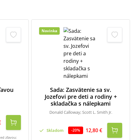
Novinka
zľavou
Sada: Zasvätenie sa sv.
Jozefovi pre deti a rodiny +
skladačka s nálepkami
Donald Calloway; Scott L. Smith Jr.
€
12,80 €
Skladom
-
20
%
red zľavou: