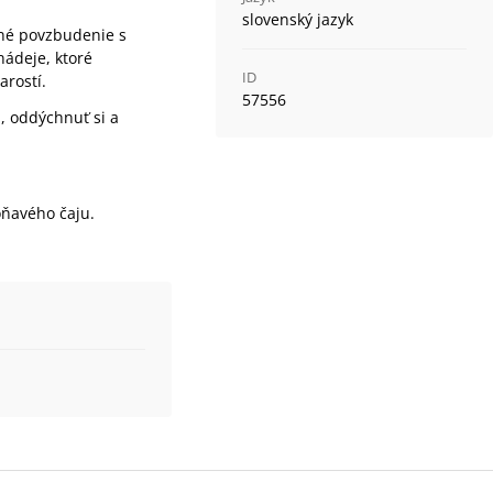
slovenský jazyk
né povzbudenie s
nádeje, ktoré
ID
arostí.
57556
, oddýchnuť si a
voňavého čaju.