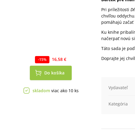
Pri príležitosti
Dň
chvíľou oddychu
pomáhajú začať k
Ku knihe pribal
načerpať novú si
Táto sada je po
Doprajte jej chví
16,58 €
-
15
%
Do košíka
Vydavateľ
skladom
viac ako 10 ks
Kategória