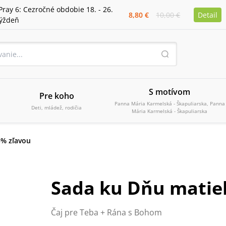
Pray 6: Cezročné obdobie 18. - 26.
8,80 €
10,00 €
Detail
týždeň
S motívom
Pre koho
Panna Mária Karmelská - Škapuliarska, Panna
Deti, mládež, rodičia
Mária Karmelská - Škapuliarska
5% zľavou
Sada ku Dňu matie
Čaj pre Teba + Rána s Bohom