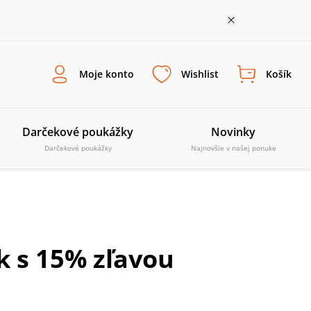
Moje konto
Wishlist
Košík
Darčekové poukážky
Novinky
Darčekové poukážky
Najnovšie v našej ponuke
k s 15% zľavou