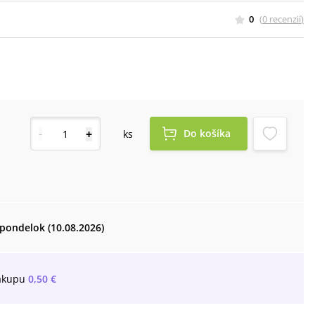
0
(
0
recenzií
)
-
+
Do košíka
ks
pondelok (10.08.2026)
ákupu
0,50 €