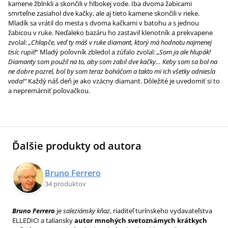
kamene žblnkli a skončili v hlbokej vode. Iba dvoma žabicami
smrteľne zasiahol dve kačky, ale aj tieto kamene skončili v rieke.
Mladík sa vrátil do mesta s dvoma kačkami v batohu a s jednou
žabicou v ruke. Neďaleko bazáru ho zastavil klenotník a prekvapene
zvolal:
„Chlapče, veď ty máš v ruke diamant, ktorý má hodnotu najmenej
tisíc rupií!
“ Mladý poľovník zbledol a zúfalo zvolal:
„Som ja ale hlupák!
Diamanty som použil na to, aby som zabil dve kačky… Keby som sa bol na
ne dobre pozrel, bol by som teraz boháčom a takto mi ich všetky odniesla
voda!“
Každý náš deň je ako vzácny diamant. Dôležité je uvedomiť si to
a nepremárniť poľovačkou.
Ďalšie produkty od autora
Bruno Ferrero
34 produktov
Bruno Ferrero
je
saleziánsky kňaz
, riaditeľ turínskeho vydavateľstva
ELLEDICI a taliansky
autor mnohých svetoznámych krátkych