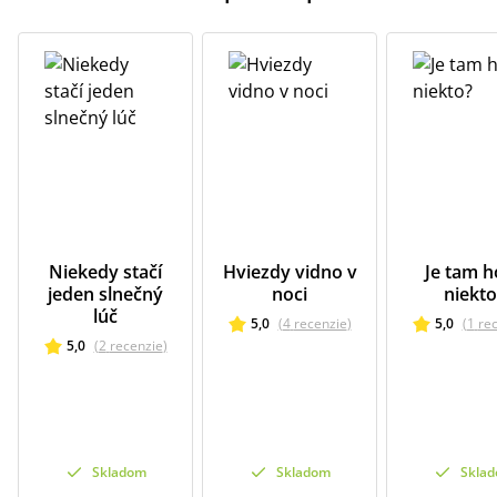
Niekedy stačí
Hviezdy vidno v
Je tam h
jeden slnečný
noci
niekto
lúč
5,0
(
4
recenzie
)
5,0
(
1
re
5,0
(
2
recenzie
)
Skladom
Skladom
Skla