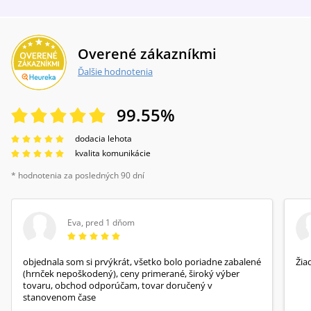
Overené zákazníkmi
Ďalšie hodnotenia
99.55
%
dodacia lehota
kvalita komunikácie
* hodnotenia za posledných 90 dní
Eva
,
pred 1 dňom
objednala som si prvýkrát, všetko bolo poriadne zabalené
Žia
(hrnček nepoškodený), ceny primerané, široký výber
tovaru, obchod odporúčam, tovar doručený v
stanovenom čase