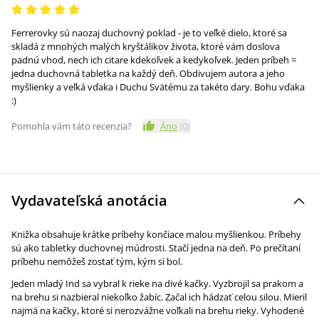
Ferrerovky sú naozaj duchovný poklad - je to veľké dielo, ktoré sa
skladá z mnohých malých kryštálikov života, ktoré vám doslova
padnú vhod, nech ich citare kdekoľvek a kedykoľvek. Jeden príbeh =
jedna duchovná tabletka na každý deň. Obdivujem autora a jeho
myšlienky a veľká vďaka i Duchu Svätému za takéto dary. Bohu vďaka
:)
Pomohla vám táto recenzia?
Áno
(
0
)
Vydavateľská anotácia
Knižka obsahuje krátke príbehy končiace malou myšlienkou. Príbehy
sú ako tabletky duchovnej múdrosti. Stačí jedna na deň. Po prečítaní
príbehu nemôžeš zostať tým, kým si bol.
Jeden mladý Ind sa vybral k rieke na divé kačky. Vyzbrojil sa prakom a
na brehu si nazbieral niekoľko žabíc. Začal ich hádzať celou silou. Mieril
najmä na kačky, ktoré si nerozvážne voľkali na brehu rieky. Vyhodené