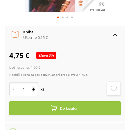
Prelistovať
Kniha
Ušetríte
0,15 €
4,75 €
Zľava
3
%
bežná cena:
4,90 €
Najnižšia cena za posledných 30 dní pred zľavou:
4,75 €
-
+
ks
Do košíka