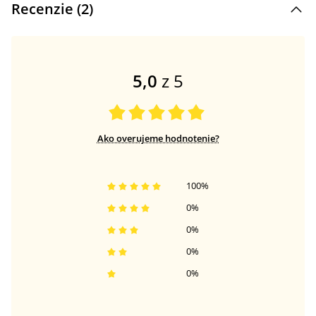
Recenzie (
2
)
5,0
z 5
Ako overujeme hodnotenie?
100
%
0
%
0
%
0
%
0
%