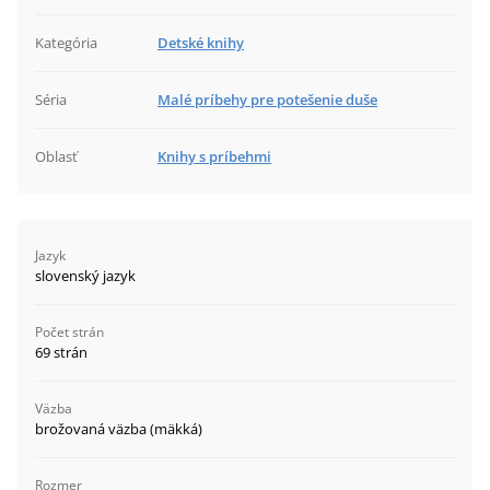
Kategória
Detské knihy
Séria
Malé príbehy pre potešenie duše
Oblasť
Knihy s príbehmi
Jazyk
slovenský jazyk
Počet strán
69 strán
Väzba
brožovaná väzba (mäkká)
Rozmer