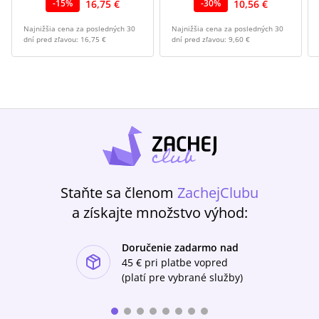
16,75 €
10,56 €
-
15
%
-
30
%
Najnižšia cena za posledných 30
Najnižšia cena za posledných 30
dní pred zľavou:
16,75 €
dní pred zľavou:
9,60 €
Staňte sa členom
ZachejClubu
a získajte množstvo výhod:
Doručenie zadarmo nad
ishlist-u
45 €
pri platbe vopred
(platí pre vybrané služby)