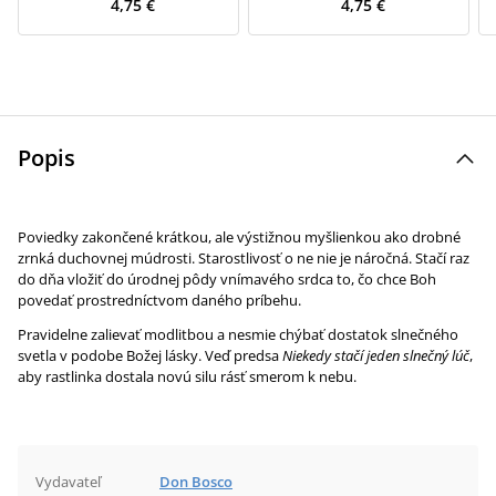
4,75 €
4,75 €
Popis
Poviedky zakončené krátkou, ale výstižnou myšlienkou ako drobné
zrnká duchovnej múdrosti. Starostlivosť o ne nie je náročná. Stačí raz
do dňa vložiť do úrodnej pôdy vnímavého srdca to, čo chce Boh
povedať prostredníctvom daného príbehu.
Pravidelne zalievať modlitbou a nesmie chýbať dostatok slnečného
svetla v podobe Božej lásky. Veď predsa
Niekedy stačí jeden slnečný lúč
,
aby rastlinka dostala novú silu rásť smerom k nebu.
Vydavateľ
Don Bosco