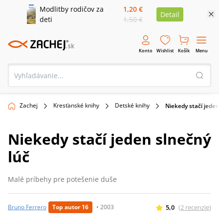
Modlitby rodičov za
1,20 €
Detail
deti
1,50 €
Konto
Wishlist
Košík
Menu
Zachej
Kresťanské knihy
Detské knihy
Niekedy stačí jeden
Niekedy stačí jeden slnečný
lúč
Malé príbehy pre potešenie duše
5,0
(
2
recenzie
)
Bruno Ferrero
Top autor 16
•
2003