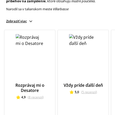
príbehov na zamyslenie
, ktoré obsahujú
múdre poučenia
.
Narodil sa v talianskom meste
Villarbasse
Zobraziť viac
Rozprávaj mi o
Vždy príde ďalší deň
Desatore
5,0
(
5
recenzií
)
4,9
(
8
recenzií
)