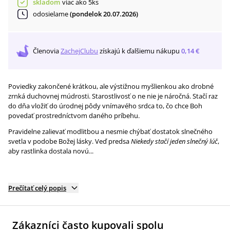
skladom
viac ako 5ks
odosielame
(pondelok 20.07.2026)
Členovia
ZachejClubu
získajú
k ďalšiemu nákupu
0,14 €
Poviedky zakončené krátkou, ale výstižnou myšlienkou ako drobné
zrnká duchovnej múdrosti. Starostlivosť o ne nie je náročná. Stačí raz
do dňa vložiť do úrodnej pôdy vnímavého srdca to, čo chce Boh
povedať prostredníctvom daného príbehu.
Pravidelne zalievať modlitbou a nesmie chýbať dostatok slnečného
svetla v podobe Božej lásky. Veď predsa
Niekedy stačí jeden slnečný lúč
,
aby rastlinka dostala novú...
Prečítať celý popis
Zákazníci často kupovali spolu