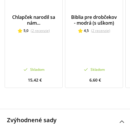
Chlapček narodil sa
Biblia pre drobčekov
nám...
- modrá (s uškom)
5,0
(
2
recenzie
)
4,5
(
2
recenzie
)
Skladom
Skladom
15,42 €
6,60 €
Zvýhodnené sady