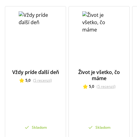
Vždy príde ďalší deň
Život je všetko, čo
máme
5,0
(
5
recenzií
)
5,0
(
5
recenzií
)
Skladom
Skladom