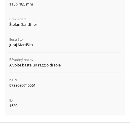
115 x 185 mm
Prekladateľ
Štefan Sandtner
Ilustrátor
Juraj Martiška
Pôvodný názov
A volte basta un raggio di sole
ISBN
9788080745561
ID
1539