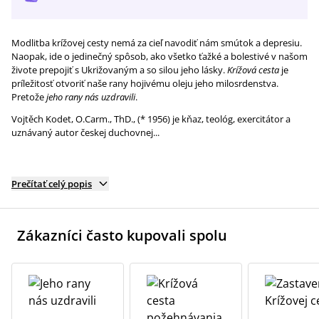
Modlitba krížovej cesty nemá za cieľ navodiť nám smútok a depresiu.
Naopak, ide o jedinečný spôsob, ako všetko ťažké a bolestivé v našom
živote prepojiť s Ukrižovaným a so silou jeho lásky.
Krížová cesta
je
príležitosť otvoriť naše rany hojivému oleju jeho milosrdenstva.
Pretože
jeho rany nás uzdravili
.
Vojtěch Kodet, O.Carm., ThD., (* 1956) je kňaz, teológ, exercitátor a
uznávaný autor českej duchovnej...
Prečítať celý popis
Zákazníci často kupovali spolu