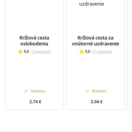
Krížová cesta
Krížová cesta za
oslobodenia
vnútorné uzdravenie
5,0
(
3
recenzie
)
5,0
(
1
recenzia
)
Skladom
Skladom
2,74 €
2,04 €