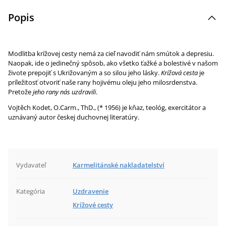
Popis
Modlitba krížovej cesty nemá za cieľ navodiť nám smútok a depresiu.
Naopak, ide o jedinečný spôsob, ako všetko ťažké a bolestivé v našom
živote prepojiť s Ukrižovaným a so silou jeho lásky.
Krížová cesta
je
príležitosť otvoriť naše rany hojivému oleju jeho milosrdenstva.
Pretože
jeho rany nás uzdravili
.
Vojtěch Kodet, O.Carm., ThD., (* 1956) je kňaz, teológ, exercitátor a
uznávaný autor českej duchovnej literatúry.
Vydavateľ
Karmelitánské nakladatelství
Kategória
Uzdravenie
Krížové cesty