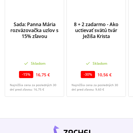
Sada: Panna Mária
8 + 2 zadarmo - Ako
rozväzovačka uzlov s
uctievať svätú tvár
15% zľavou
Ježiša Krista
Skladom
Skladom
16,75 €
10,56 €
-
15
%
-
30
%
Najnižšia cena za posledných 30
Najnižšia cena za posledných 30
dní pred zľavou:
16,75 €
dní pred zľavou:
9,60 €