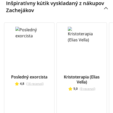
Inšpiratívny kútik vyskladaný z nákupov
Zachejákov
Posledný exorcista
Kristoterapia (Elias
Vella)
4,8
(
16
recenzií
)
5,0
(
9
recenzií
)