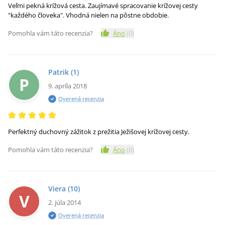
Veľmi pekná krížová cesta. Zaujímavé spracovanie krížovej cesty
"každého človeka". Vhodná nielen na pôstne obdobie.
Pomohla vám táto recenzia?
Áno
(
0
)
Patrik
(1)
P
9. apríla 2018
Overená recenzia
Perfektný duchovný zážitok z prežitia Ježišovej krížovej cesty.
Pomohla vám táto recenzia?
Áno
(
0
)
Viera
(10)
V
2. júla 2014
Overená recenzia