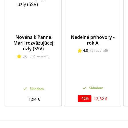
Novéna k Panne
Nedeľné príhovory -
Márii rozväzujúcej
rok A
uzly (SSV)
4,8
(
9
recenzií
)
5,0
(
12
recenzií
)
Skladom
Skladom
12,32 €
-
12
%
1,94 €