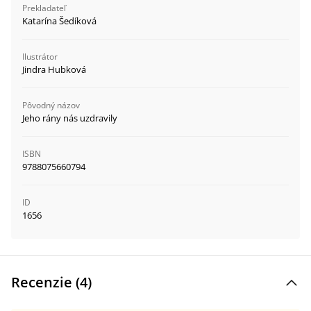
Prekladateľ
Katarína Šedíková
Ilustrátor
Jindra Hubková
Pôvodný názov
Jeho rány nás uzdravily
ISBN
9788075660794
ID
1656
Recenzie (
4
)