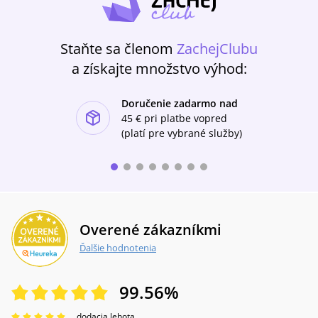
Staňte sa členom
ZachejClubu
a získajte množstvo výhod:
Doručenie zadarmo nad
ishlist-u
45 €
pri platbe vopred
(platí pre vybrané služby)
Overené zákazníkmi
Ďalšie hodnotenia
99.56
%
dodacia lehota