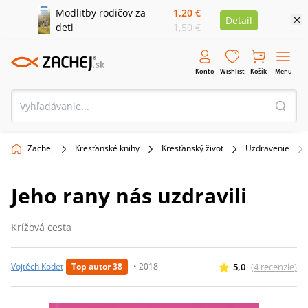
Modlitby rodičov za
1,20 €
Detail
deti
1,50 €
Konto
Wishlist
Košík
Menu
Zachej
Kresťanské knihy
Kresťanský život
Uzdravenie
Jeho rany nás uzdravili
Krížová cesta
5,0
(
4
recenzie
)
Vojtěch Kodet
Top autor 38
•
2018