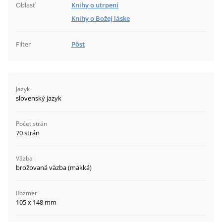
Oblasť
Knihy o utrpení
Knihy o Božej láske
Filter
Pôst
Jazyk
slovenský jazyk
Počet strán
70 strán
Väzba
brožovaná väzba (mäkká)
Rozmer
105 x 148 mm