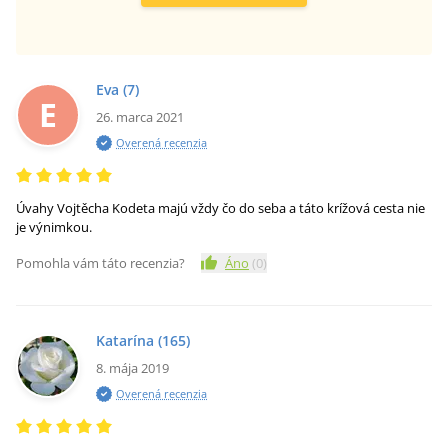
Eva
(7)
E
26. marca 2021
Overená recenzia
Úvahy Vojtěcha Kodeta majú vždy čo do seba a táto krížová cesta nie
je výnimkou.
Pomohla vám táto recenzia?
Áno
(
0
)
Katarína
(165)
8. mája 2019
Overená recenzia