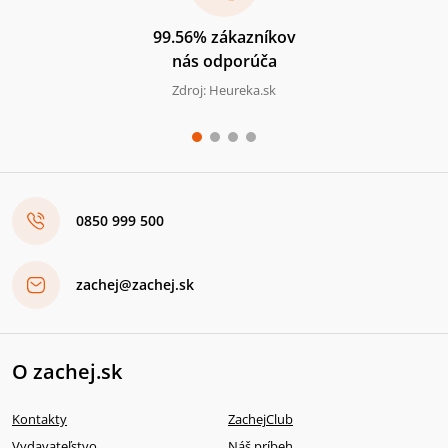
99.56% zákazníkov
nás odporúča
Zdroj: Heureka.sk
0850 999 500
zachej@zachej.sk
O zachej.sk
Kontakty
ZachejClub
Vydavateľstvo
Náš príbeh