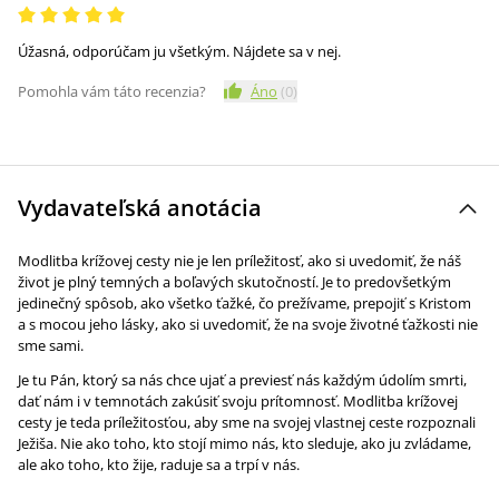
Úžasná, odporúčam ju všetkým. Nájdete sa v nej.
Pomohla vám táto recenzia?
Áno
(
0
)
Vydavateľská anotácia
Modlitba krížovej cesty nie je len príležitosť, ako si uvedomiť, že náš
život je plný temných a boľavých skutočností. Je to predovšetkým
jedinečný spôsob, ako všetko ťažké, čo prežívame, prepojiť s Kristom
a s mocou jeho lásky, ako si uvedomiť, že na svoje životné ťažkosti nie
sme sami.
Je tu Pán, ktorý sa nás chce ujať a previesť nás každým údolím smrti,
dať nám i v temnotách zakúsiť svoju prítomnosť. Modlitba krížovej
cesty je teda príležitosťou, aby sme na svojej vlastnej ceste rozpoznali
Ježiša. Nie ako toho, kto stojí mimo nás, kto sleduje, ako ju zvládame,
ale ako toho, kto žije, raduje sa a trpí v nás.