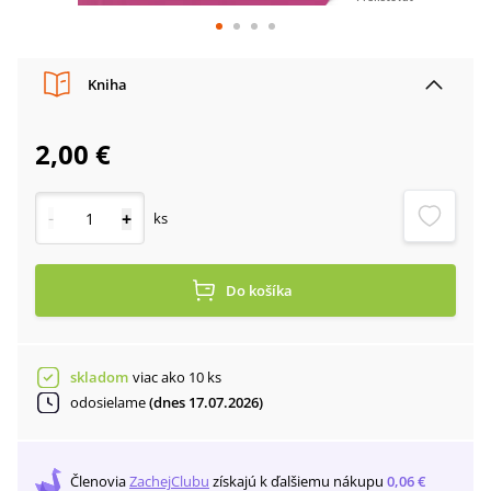
Kniha
2,00 €
-
+
ks
Do košíka
skladom
viac ako 10 ks
odosielame
(dnes 17.07.2026)
Členovia
ZachejClubu
získajú
k ďalšiemu nákupu
0,06 €