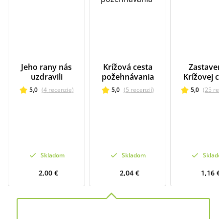
Jeho rany nás
Krížová cesta
Zastave
uzdravili
požehnávania
Krížovej 
5,0
(
4
recenzie
)
5,0
(
5
recenzií
)
5,0
(
25
re
Skladom
Skladom
Skla
2,00 €
2,04 €
1,16 