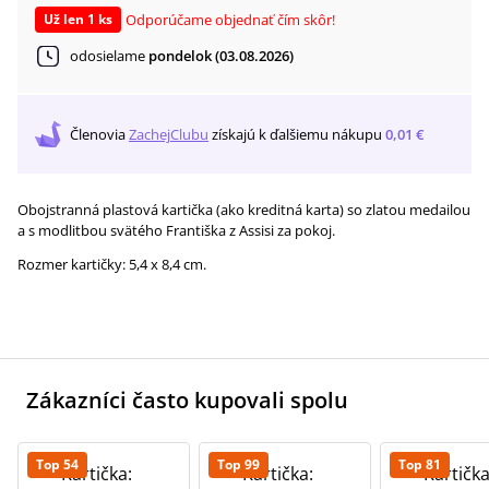
Odporúčame objednať čím skôr!
Už len 1 ks
odosielame
pondelok (03.08.2026)
Členovia
ZachejClubu
získajú
k ďalšiemu nákupu
0,01 €
Obojstranná plastová kartička (ako kreditná karta) so zlatou medailou
a s modlitbou svätého Františka z Assisi za pokoj.
Rozmer kartičky: 5,4 x 8,4 cm.
Zákazníci často kupovali spolu
Top 54
Top 99
Top 81