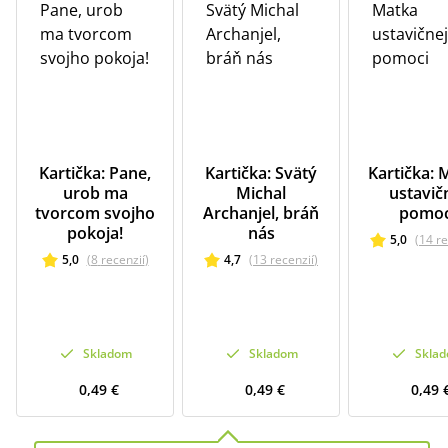
Kartička: Pane,
Kartička: Svätý
Kartička: 
urob ma
Michal
ustavič
tvorcom svojho
Archanjel, bráň
pomoc
pokoja!
nás
5,0
(
14
re
5,0
(
8
recenzií
)
4,7
(
13
recenzií
)
Skladom
Skladom
Skla
0,49 €
0,49 €
0,49 