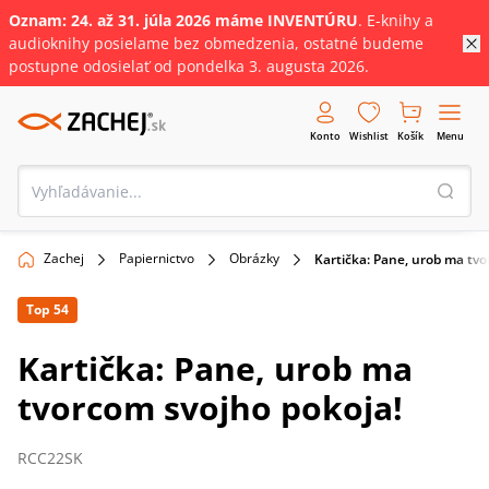
Oznam: 24. až 31
.
júla
2026 máme INVENTÚRU
. E-knihy a
audioknihy posielame bez obmedzenia, ostatné budeme
postupne odosielať od pondelka 3. augusta 2026.
Konto
Wishlist
Košík
Menu
Zachej
Papiernictvo
Obrázky
Kartička: Pane, urob ma tvo
Top 54
Kartička: Pane, urob ma
tvorcom svojho pokoja!
RCC22SK