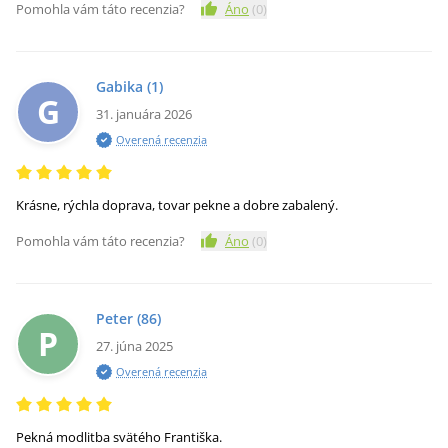
Pomohla vám táto recenzia?
Áno
(
0
)
Gabika
(1)
G
31. januára 2026
Overená recenzia
Krásne, rýchla doprava, tovar pekne a dobre zabalený.
Pomohla vám táto recenzia?
Áno
(
0
)
Peter
(86)
P
27. júna 2025
Overená recenzia
Pekná modlitba svätého Františka.