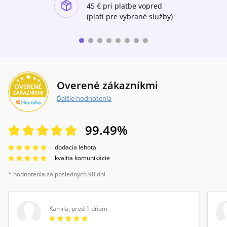
ishlist-u
45 €
pri platbe vopred
(platí pre vybrané služby)
Overené zákazníkmi
Ďalšie hodnotenia
99.49
%
dodacia lehota
kvalita komunikácie
* hodnotenia za posledných 90 dní
Kamila
,
pred 1 dňom