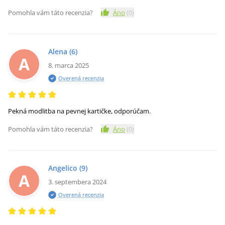
Pomohla vám táto recenzia?
Áno
(
0
)
Alena
(6)
A
8. marca 2025
Overená recenzia
Pekná modlitba na pevnej kartičke, odporúčam.
Pomohla vám táto recenzia?
Áno
(
0
)
Angelico
(9)
A
3. septembera 2024
Overená recenzia