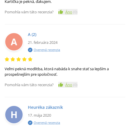
Kartička je pekná, ďakujem.
Pomohla vám táto recenzia?
Áno
(
0
)
A
(2)
A
21. februára 2024
Overená recenzia
Veľmi pekná modlitba, ktorá nabáda k snahe stať sa lepším a
prospešnejším pre spoločnosť.
Pomohla vám táto recenzia?
Áno
(
0
)
Heuréka zákazník
H
17. mája 2020
Overená recenzia