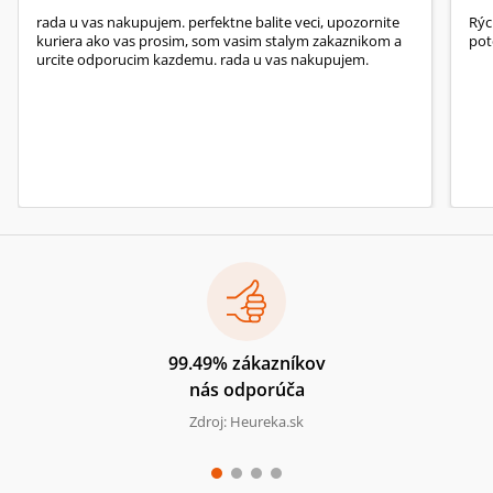
rada u vas nakupujem. perfektne balite veci, upozornite
Rýc
kuriera ako vas prosim, som vasim stalym zakaznikom a
pot
urcite odporucim kazdemu. rada u vas nakupujem.
99.49% zákazníkov
nás odporúča
Zdroj: Heureka.sk