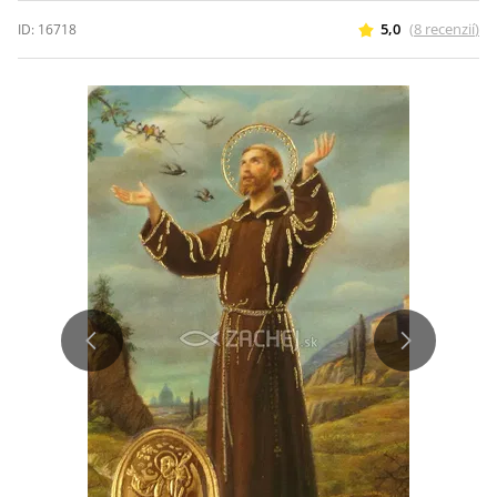
5,0
(
8
recenzií
)
ID:
16718