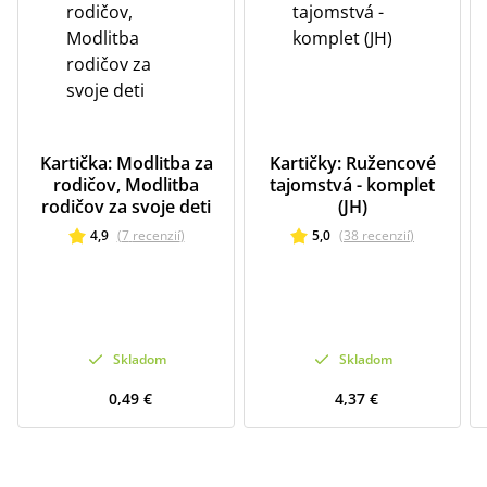
Kartička: Modlitba za
Kartičky: Ružencové
rodičov, Modlitba
tajomstvá - komplet
rodičov za svoje deti
(JH)
4,9
(
7
recenzií
)
5,0
(
38
recenzií
)
Skladom
Skladom
0,49 €
4,37 €