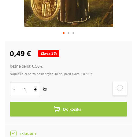
0,49 €
Zľava
3
%
bežná cena:
0,50 €
Najnižšia cena za posledných 30 dní pred zľavou:
0,48 €
-
+
ks
Do košíka
skladom