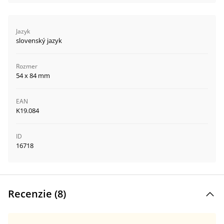
Jazyk
slovenský jazyk
Rozmer
54 x 84 mm
EAN
K19.084
ID
16718
Recenzie (
8
)