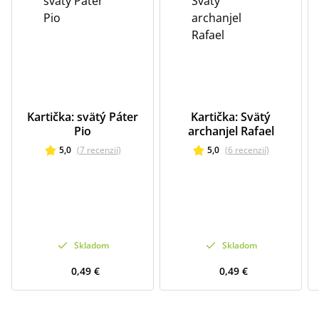
Kartička: svätý Páter
Kartička: Svätý
Pio
archanjel Rafael
5,0
(
7
recenzií
)
5,0
(
6
recenzií
)
Skladom
Skladom
0,49 €
0,49 €