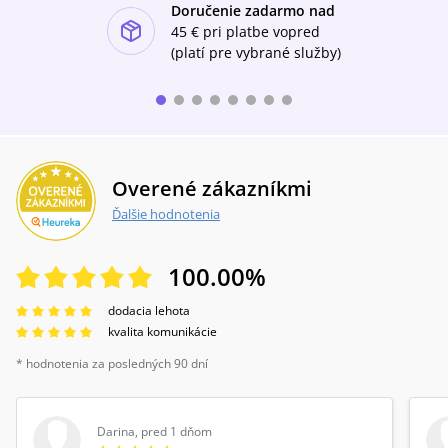
Doručenie zadarmo nad
ishlist-u
45 €
pri platbe vopred
(platí pre vybrané služby)
Overené zákazníkmi
Ďalšie hodnotenia
100.00
%
dodacia lehota
kvalita komunikácie
* hodnotenia za posledných 90 dní
Darina
,
pred 1 dňom