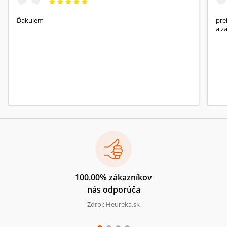
Ďakujem
pre
a z
100.00% zákazníkov
nás odporúča
Zdroj: Heureka.sk