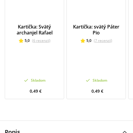
Kartička: Svätý
Kartička: svätý Páter
archanjel Rafael
Pio
5,0
(
6
recenzií
)
5,0
(
7
recenzií
)
Skladom
Skladom
0,49 €
0,49 €
Popis