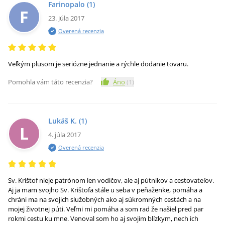
Farinopalo
(1)
F
23. júla 2017
Overená recenzia
Veľkým plusom je seriózne jednanie a rýchle dodanie tovaru.
Pomohla vám táto recenzia?
Áno
(
1
)
Lukáš K.
(1)
L
4. júla 2017
Overená recenzia
Sv. Krištof nieje patrónom len vodičov, ale aj pútnikov a cestovateľov.
Aj ja mam svojho Sv. Krištofa stále u seba v peňaženke, pomáha a
chráni ma na svojich služobných ako aj súkromných cestách a na
mojej životnej púti. Veľmi mi pomáha a som rad že našiel pred par
rokmi cestu ku mne. Venoval som ho aj svojim blízkym, nech ich