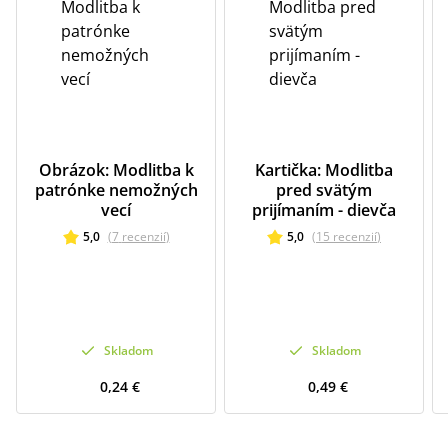
Obrázok: Modlitba k
Kartička: Modlitba
patrónke nemožných
pred svätým
vecí
prijímaním - dievča
5,0
(
7
recenzií
)
5,0
(
15
recenzií
)
Skladom
Skladom
0,24 €
0,49 €