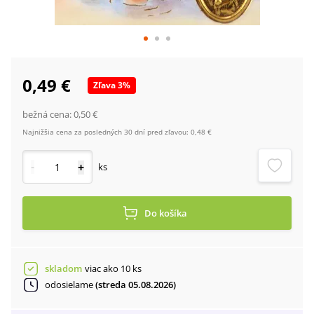
0,49 €
Zľava
3
%
bežná cena:
0,50 €
Najnižšia cena za posledných 30 dní pred zľavou:
0,48 €
-
+
ks
Do košíka
skladom
viac ako 10 ks
odosielame
(streda 05.08.2026)