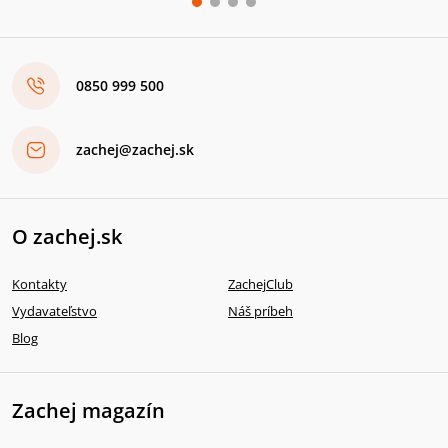
0850 999 500
zachej@zachej.sk
O zachej.sk
Kontakty
ZachejClub
Vydavateľstvo
Náš príbeh
Blog
Zachej magazín