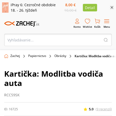
iPray 6: Cezročné obdobie
8,00 €
Detail
18. - 26. týždeň
10,00 €
Konto
Wishlist
Košík
Menu
Zachej
Papiernictvo
Obrázky
Kartička: Modlitba vodiča a
Kartička: Modlitba vodiča
auta
RCC59SK
5,0
(
9
recenzií
)
ID:
16725