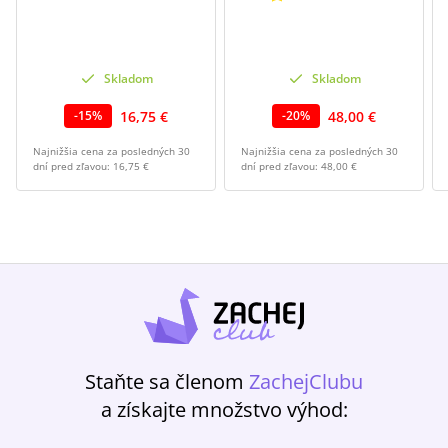
Skladom
Skladom
16,75 €
48,00 €
-
15
%
-
20
%
Najnižšia cena za posledných 30
Najnižšia cena za posledných 30
dní pred zľavou:
16,75 €
dní pred zľavou:
48,00 €
Staňte sa členom
ZachejClubu
a získajte množstvo výhod: