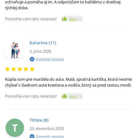
ochraňuje a pomáha aj im. A odporúčam to každému v dnešnej
rýchlej dobe.
Pomohla vám táto recenzia?
Áno
(
1
)
Katarína
(11)
2. júna 2026
Overená recenzia
Kúpila som pre manžela do auta. Malá, spratná kartička, ktorá nesmie
chýbať v žiadnom aute kresťana a vodiča, ktorý sa pred cestou modlí.
Pomohla vám táto recenzia?
Áno
(
0
)
Tímea
(8)
T
20. decembra 2025
Overená recenzia