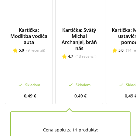
Kartička:
Kartička: Svätý
Kartička: 
Modlitba vodiča
Michal
ustavič
auta
Archanjel, bráň
pomoc
nás
5,0
(
9
recenzií
)
5,0
(
14
re
4,7
(
13
recenzií
)
Skladom
Skladom
Skla
0,49 €
0,49 €
0,49 
Cena spolu za tri produkty: