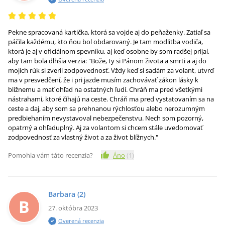
Pekne spracovaná kartička, ktorá sa vojde aj do peňaženky. Zatiaľ sa
páčila každému, kto ňou bol obdarovaný. Je tam modlitba vodiča,
ktorá je aj v oficiálnom spevníku, aj keď osobne by som radšej prijal,
aby tam bola dlhšia verzia: "Bože, ty si Pánom života a smrti a aj do
mojich rúk si zveril zodpovednosť. Vždy keď si sadám za volant, utvrď
ma v presvedčení, že i pri jazde musím zachovávať zákon lásky k
blížnemu a mať ohľad na ostatných ľudí. Chráň ma pred všetkými
nástrahami, ktoré číhajú na ceste. Chráň ma pred vystatovaním sa na
ceste a daj, aby som sa prehnanou rýchlosťou alebo nerozumným
predbiehaním nevystavoval nebezpečenstvu. Nech som pozorný,
opatrný a ohľaduplný. Aj za volantom si chcem stále uvedomovať
zodpovednosť za vlastný život a za život blížnych."
Pomohla vám táto recenzia?
Áno
(
1
)
Barbara
(2)
B
27. októbra 2023
Overená recenzia