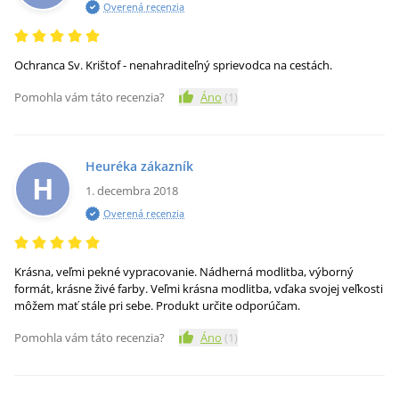
Overená recenzia
Ochranca Sv. Krištof - nenahraditeľný sprievodca na cestách.
Pomohla vám táto recenzia?
Áno
(
1
)
Heuréka zákazník
H
1. decembra 2018
Overená recenzia
Krásna, veľmi pekné vypracovanie. Nádherná modlitba, výborný
formát, krásne živé farby. Veľmi krásna modlitba, vďaka svojej veľkosti
môžem mať stále pri sebe. Produkt určite odporúčam.
Pomohla vám táto recenzia?
Áno
(
1
)