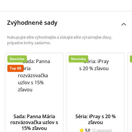
Zvýhodnené sady
Nakupujte ešte výhodnejšie a získajte ešte výraznejšie zľavy,
prípadne knihy zadarmo.
Novinka
Novinka
Top 88
Sada: Panna Mária
Séria: iPray s 20 %
rozväzovačka uzlov s
zľavou
15% zľavou
5,0
(
1
recenzia
)