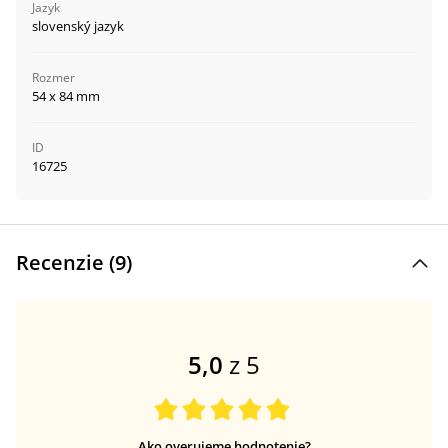
Jazyk
slovenský jazyk
Rozmer
54 x 84 mm
ID
16725
Recenzie (
9
)
5,0
z 5
Ako overujeme hodnotenie?