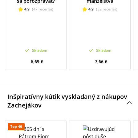
sa porozprávať?
manželstva
4,9
(
47
recenzií
)
4,9
(
32
recenzií
)
Skladom
Skladom
6,69 €
7,66 €
Inšpiratívny kútik vyskladaný z nákupov
Zachejákov
Top 46