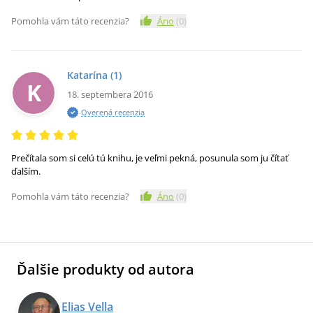
Pomohla vám táto recenzia?
Áno
(
0
)
Katarína
(1)
K
18. septembera 2016
Overená recenzia
Prečítala som si celú tú knihu, je veľmi pekná, posunula som ju čítať
ďalším.
Pomohla vám táto recenzia?
Áno
(
0
)
Ďalšie produkty od autora
Elias Vella