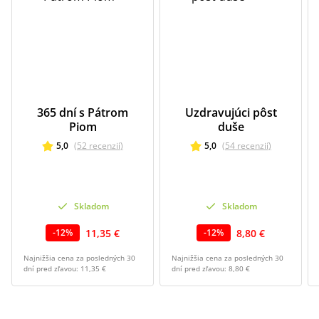
365 dní s Pátrom
Uzdravujúci pôst
Piom
duše
5,0
(
52
recenzií
)
5,0
(
54
recenzií
)
Skladom
Skladom
11,35 €
8,80 €
-
12
%
-
12
%
Najnižšia cena za posledných 30
Najnižšia cena za posledných 30
dní pred zľavou:
11,35 €
dní pred zľavou:
8,80 €