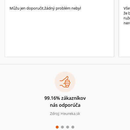
Můžu jen doporučit,žádný problém nebyl
Vše
že 
ruž
ner
99.16% zákazníkov
nás odporúča
Zdroj: Heureka.sk