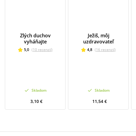
Zlých duchov
Ježiš, môj
vyháňajte
uzdravovateľ
5,0
(
10
recenzií
)
4,8
(
16
recenzií
)
Skladom
Skladom
3,10 €
11,54 €