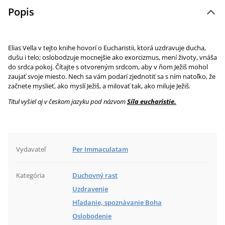
Popis
Elias Vella v tejto knihe hovorí o Eucharistii, ktorá uzdravuje ducha,
dušu i telo; oslobodzuje mocnejšie ako exorcizmus, mení životy, vnáša
do srdca pokoj. Čítajte s otvoreným srdcom, aby v ňom Ježiš mohol
zaujať svoje miesto. Nech sa vám podarí zjednotiť sa s ním natoľko, že
začnete myslieť, ako myslí Ježiš, a milovať tak, ako miluje Ježiš.
Titul vyšiel aj v českom jazyku pod názvom
Síla eucharistie.
Vydavateľ
Per Immaculatam
Kategória
Duchovný rast
Uzdravenie
Hľadanie, spoznávanie Boha
Oslobodenie