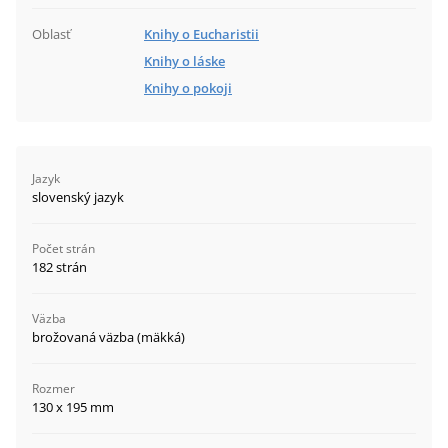
Oblasť
Knihy o Eucharistii
Knihy o láske
Knihy o pokoji
Jazyk
slovenský jazyk
Počet strán
182 strán
Väzba
brožovaná väzba (mäkká)
Rozmer
130 x 195 mm