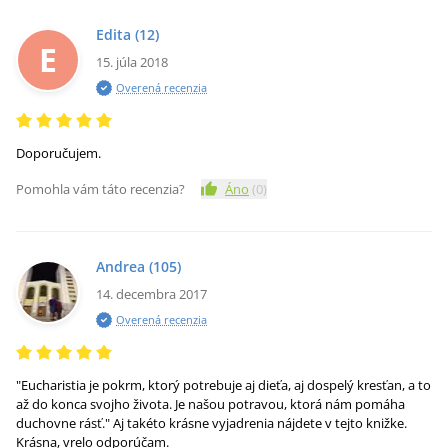
Edita
(12)
E
15. júla 2018
Overená recenzia
Doporučujem.
Pomohla vám táto recenzia?
Áno
(
0
)
Andrea
(105)
14. decembra 2017
Overená recenzia
"Eucharistia je pokrm, ktorý potrebuje aj dieťa, aj dospelý kresťan, a to
až do konca svojho života. Je našou potravou, ktorá nám pomáha
duchovne rásť." Aj takéto krásne vyjadrenia nájdete v tejto knižke.
Krásna, vrelo odporúčam.