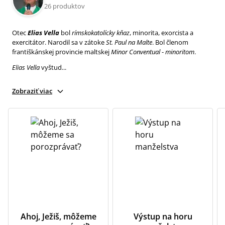
26 produktov
Otec
Elias Vella
bol
rímskokatolícky kňaz
, minorita, exorcista a
exercitátor. Narodil sa v zátoke
St. Paul
na Malte
. Bol členom
františkánskej provincie maltskej
Minor Conventual
-
minoritom
.
Elias Vella
vyštud...
Zobraziť viac
Ahoj, Ježiš, môžeme
Výstup na horu