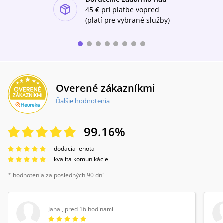
ishlist-u
45 €
pri platbe vopred
(platí pre vybrané služby)
Overené zákazníkmi
Ďalšie hodnotenia
99.16
%
dodacia lehota
kvalita komunikácie
* hodnotenia za posledných 90 dní
Jana
,
pred 16 hodinami