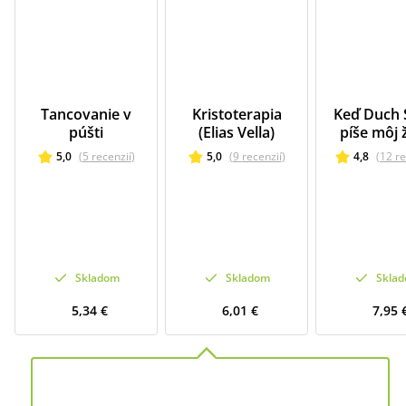
Tancovanie v
Kristoterapia
Keď Duch 
púšti
(Elias Vella)
píše môj 
5,0
(
5
recenzií
)
5,0
(
9
recenzií
)
4,8
(
12
re
Skladom
Skladom
Skla
5,34 €
6,01 €
7,95 