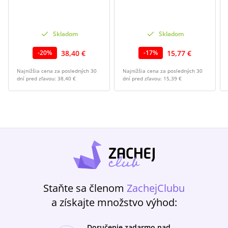
Skladom
Skladom
38,40 €
15,77 €
-
20
%
-
17
%
Najnižšia cena za posledných 30
Najnižšia cena za posledných 30
dní pred zľavou:
38,40 €
dní pred zľavou:
15,39 €
Staňte sa členom
ZachejClubu
a získajte množstvo výhod:
Doručenie zadarmo nad