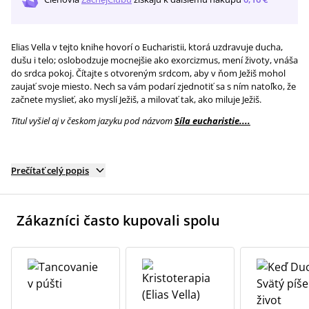
Elias Vella v tejto knihe hovorí o Eucharistii, ktorá uzdravuje ducha,
dušu i telo; oslobodzuje mocnejšie ako exorcizmus, mení životy, vnáša
do srdca pokoj. Čítajte s otvoreným srdcom, aby v ňom Ježiš mohol
zaujať svoje miesto. Nech sa vám podarí zjednotiť sa s ním natoľko, že
začnete myslieť, ako myslí Ježiš, a milovať tak, ako miluje Ježiš.
Titul vyšiel aj v českom jazyku pod názvom
Síla eucharistie....
Prečítať celý popis
Zákazníci často kupovali spolu