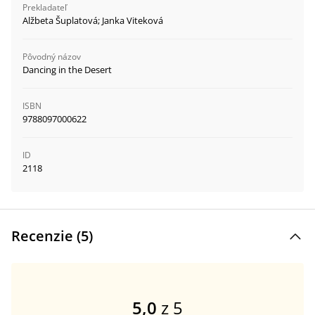
Prekladateľ
Alžbeta Šuplatová; Janka Viteková
Pôvodný názov
Dancing in the Desert
ISBN
9788097000622
ID
2118
Recenzie (
5
)
5,0
z 5