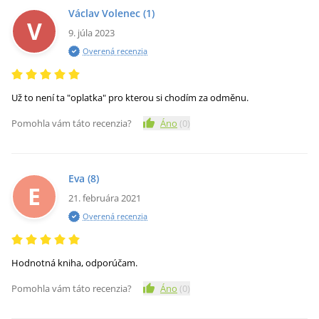
Václav Volenec
(1)
V
9. júla 2023
Overená recenzia
Už to není ta "oplatka" pro kterou si chodím za odměnu.
Pomohla vám táto recenzia?
Áno
(
0
)
Eva
(8)
E
21. februára 2021
Overená recenzia
Hodnotná kniha, odporúčam.
Pomohla vám táto recenzia?
Áno
(
0
)