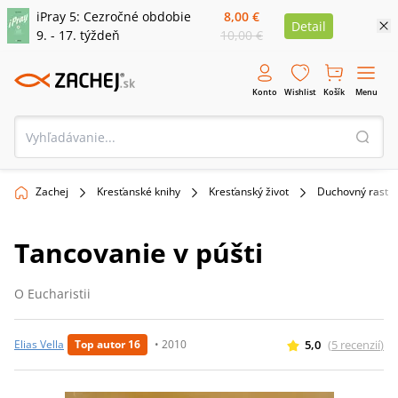
iPray 5: Cezročné obdobie
8,00 €
Detail
9. - 17. týždeň
10,00 €
Konto
Wishlist
Košík
Menu
Zachej
Kresťanské knihy
Kresťanský život
Duchovný rast
Tancovanie v púšti
O Eucharistii
5,0
(
5
recenzií
)
Elias Vella
Top autor 16
•
2010