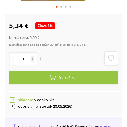
5,34 €
Zľava
3
%
bežná cena:
5,50 €
Najnižšia cena za posledných 30 dní pred zľavou:
5,34 €
-
+
ks
Do košíka
skladom
viac ako 5ks
odosielame
(štvrtok 28.05.2026)
Členovia
ZachejClubu
získajú
k ďalšiemu nákupu
0,16 €