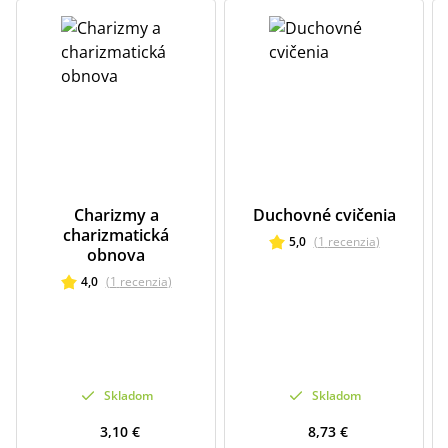
Charizmy a
Duchovné cvičenia
charizmatická
5,0
(
1
recenzia
)
obnova
4,0
(
1
recenzia
)
Skladom
Skladom
3,10 €
8,73 €