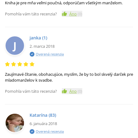
Kniha je pre mňa veľmi poučná, odporúčam všetkým manželom.
Pomohla vám táto recenzia?
Áno
(
0
)
janka
(1)
J
2. marca 2018
Overená recenzia
Zaujímavé čítanie, obohacujúce, myslím, že by to bol skvelý darček pre
mladomanželov k svadbe.
Pomohla vám táto recenzia?
Áno
(
0
)
Katarína
(83)
6. januára 2018
Overená recenzia