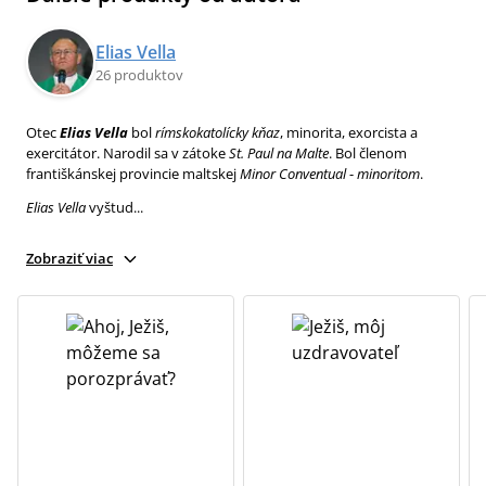
Elias Vella
26 produktov
Otec
Elias Vella
bol
rímskokatolícky kňaz
, minorita, exorcista a
exercitátor. Narodil sa v zátoke
St. Paul
na Malte
. Bol členom
františkánskej provincie maltskej
Minor Conventual
-
minoritom
.
Elias Vella
vyštud...
Zobraziť viac