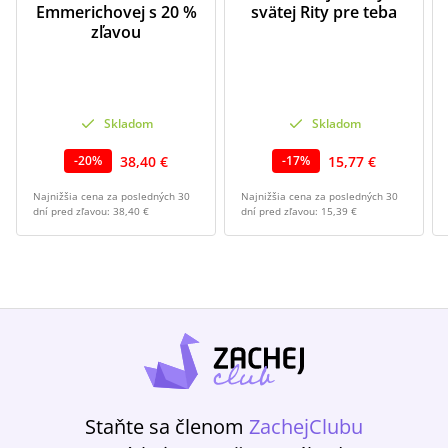
Emmerichovej s 20 %
svätej Rity pre teba
zľavou
Skladom
Skladom
38,40 €
15,77 €
-
20
%
-
17
%
Najnižšia cena za posledných 30
Najnižšia cena za posledných 30
dní pred zľavou:
38,40 €
dní pred zľavou:
15,39 €
Staňte sa členom
ZachejClubu