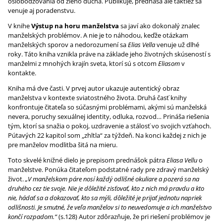
oslobodzovania od zlého ducha. Publikuje, prednáša ale taktiež sa
venuje aj poradenstvu.
V knihe
Výstup na horu manželstva
sa javí ako dokonalý znalec
manželských problémov. A nie je to náhodou, keďže otázkam
manželských sporov a nedorozumení sa
Elias Vella
venuje už dlhé
roky. Táto kniha vznikla práve na základe jeho životných skúseností s
manželmi z mnohých krajín sveta, ktorí sú s otcom
Eliasom
v
kontakte.
Kniha má dve časti. V prvej autor ukazuje autentický obraz
manželstva v kontexte sviatostného života. Druhá časť knihy
konfrontuje čitateľa so súčasnými problémami, akými sú manželská
nevera, poruchy sexuálnej identity, odluka, rozvod… Prináša riešenia
tým, ktorí sa snažia o pokoj, uzdravenie a stálosť vo svojich vzťahoch.
Pútavých 22 kapitol som „zhltla“ za týždeň. Na konci každej z nich je
pre manželov modlitba šitá na mieru.
Toto skvelé knižné dielo je prepisom prednášok pátra
Eliasa Vellu
o
manželstve. Ponúka čitateľom podstatné rady pre zdravý manželský
život.
„V manželskom páre nosí každý odlišné okuliare a pozerá sa na
druhého cez tie svoje. Nie je dôležité zisťovať, kto z nich má pravdu a kto
nie, hádať sa a dokazovať, kto sa mýli, dôležité je prijať jednotu napriek
odlišnosti. Je smutné, že veľa manželov si to neuvedomuje a ich manželstvo
končí rozpadom.“
(s.128) Autor zdôrazňuje, že pri riešení problémov je