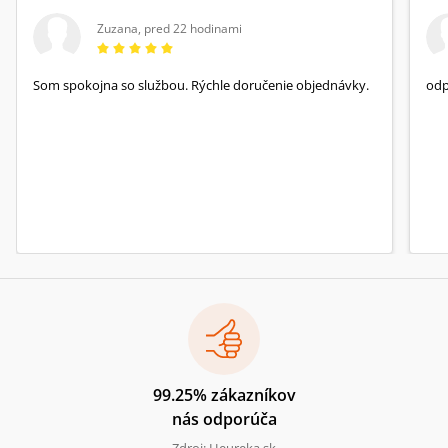
Zuzana
,
pred 22 hodinami
Som spokojna so službou. Rýchle doručenie objednávky.
od
99.25% zákazníkov
nás odporúča
Zdroj: Heureka.sk