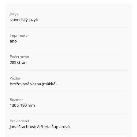
Jazyk
slovenský jazyk
Imprimatur
áno
Počet strán
285 strán
Väzba
brožovaná väzba (mäkká)
Rozmer
130 x 190 mm
Prekladateľ
Jana Stachová; Alžbeta Šuplatová