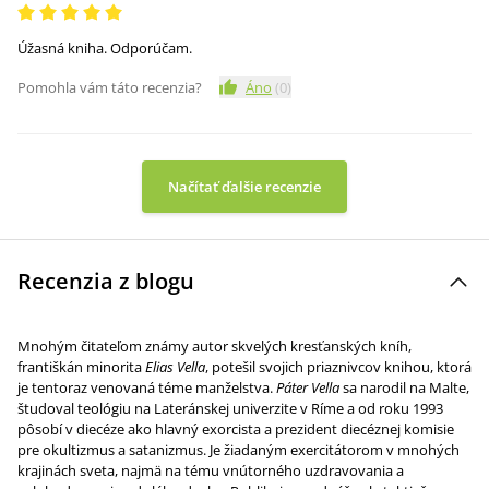
Úžasná kniha. Odporúčam.
Pomohla vám táto recenzia?
Áno
(
0
)
Načítať ďalšie recenzie
Recenzia z blogu
Mnohým čitateľom známy autor skvelých kresťanských kníh,
františkán minorita
Elias Vella
, potešil svojich priaznivcov knihou, ktorá
je tentoraz venovaná téme manželstva.
Páter Vella
sa narodil na Malte,
študoval teológiu na Lateránskej univerzite v Ríme a od roku 1993
pôsobí v diecéze ako hlavný exorcista a prezident diecéznej komisie
pre okultizmus a satanizmus. Je žiadaným exercitátorom v mnohých
krajinách sveta, najmä na tému vnútorného uzdravovania a