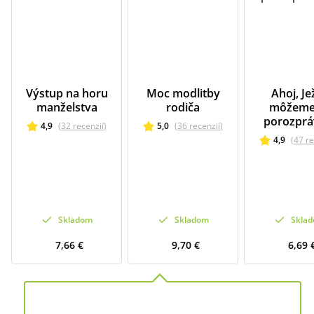
Výstup na horu
Moc modlitby
Ahoj, Jež
manželstva
rodiča
môžeme
porozprá
4,9
(
32
recenzií
)
5,0
(
36
recenzií
)
4,9
(
47
re
Skladom
Skladom
Skla
7,66 €
9,70 €
6,69 