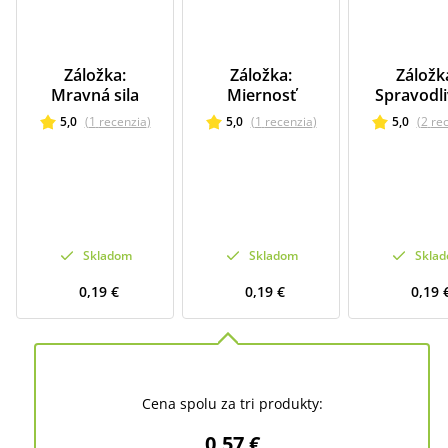
Záložka:
Záložka:
Záložk
Mravná sila
Miernosť
Spravodli
5,0
(
1
recenzia
)
5,0
(
1
recenzia
)
5,0
(
2
re
Skladom
Skladom
Skla
0,19 €
0,19 €
0,19 
Cena spolu za tri produkty:
0,57 €