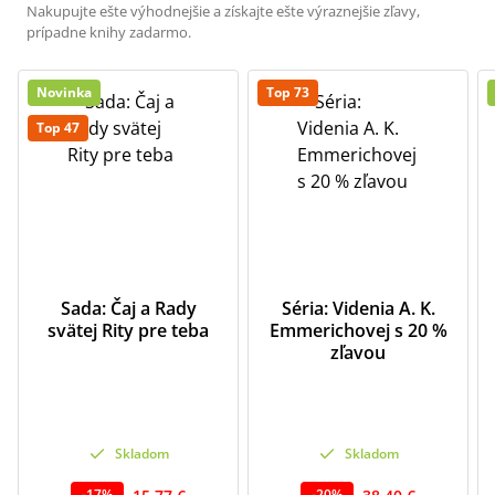
Nakupujte ešte výhodnejšie a získajte ešte výraznejšie zľavy,
prípadne knihy zadarmo.
Novinka
Top 73
Top 47
Sada: Čaj a Rady
Séria: Videnia A. K.
svätej Rity pre teba
Emmerichovej s 20 %
zľavou
Skladom
Skladom
-
17
%
-
20
%