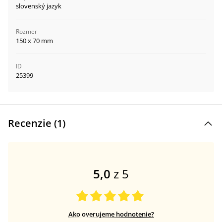
slovenský jazyk
Rozmer
150 x 70 mm
ID
25399
Recenzie (
1
)
5,0
z 5
Ako overujeme hodnotenie?