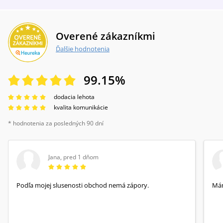
Overené zákazníkmi
Ďalšie hodnotenia
99.15
%
dodacia lehota
kvalita komunikácie
* hodnotenia za posledných 90 dní
Jana
,
pred 1 dňom
Podľa mojej slusenosti obchod nemá zápory.
Mám