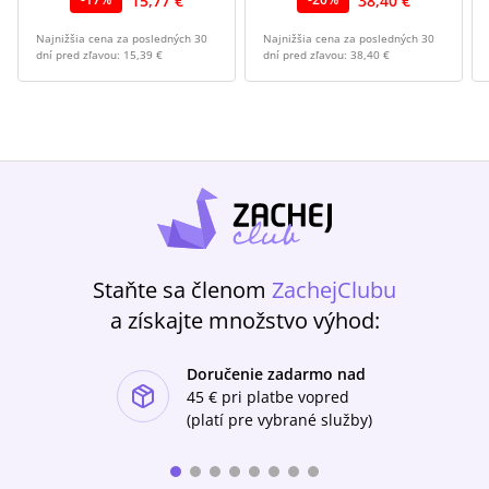
15,77 €
38,40 €
Najnižšia cena za posledných 30
Najnižšia cena za posledných 30
dní pred zľavou:
15,39 €
dní pred zľavou:
38,40 €
Staňte sa členom
ZachejClubu
a získajte množstvo výhod:
Doručenie zadarmo nad
ishlist-u
45 €
pri platbe vopred
(platí pre vybrané služby)