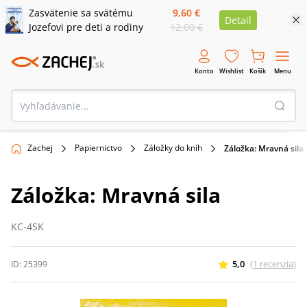
Zasvätenie sa svätému
9,60 €
Detail
Jozefovi pre deti a rodiny
12,00 €
Konto
Wishlist
Košík
Menu
Zachej
Papiernictvo
Záložky do kníh
Záložka: Mravná sila
Záložka: Mravná sila
KC-4SK
5,0
(
1
recenzia
)
ID:
25399