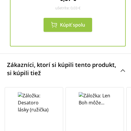
ušetríte:
0,03 €
Kúpiť spolu
Zákazníci, ktorí si kúpili tento produkt,
si kúpili tiež