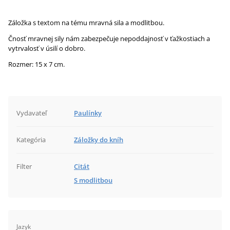
Záložka s textom na tému mravná sila a modlitbou.
Čnosť mravnej sily nám zabezpečuje nepoddajnosť v ťažkostiach a
vytrvalosť v úsilí o dobro.
Rozmer: 15 x 7 cm.
Vydavateľ
Paulínky
Kategória
Záložky do kníh
Filter
Citát
S modlitbou
Jazyk