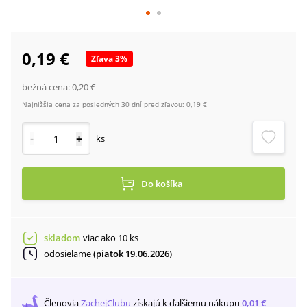
0,19 €
Zľava
3
%
bežná cena:
0,20 €
Najnižšia cena za posledných 30 dní pred zľavou:
0,19 €
-
+
ks
Do košíka
skladom
viac ako 10 ks
odosielame
(piatok 19.06.2026)
Členovia
ZachejClubu
získajú
k ďalšiemu nákupu
0,01 €