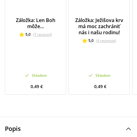
Záložka: Len Boh
Záložka: Ježišova krv
môže...
má moc zachrániť
nás i našu rodinu!
5,0
(
7
recenzií
)
5,0
(
4
recenzie
)
Skladom
Skladom
0,49 €
0,49 €
Popis