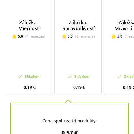
Záložka:
Záložka:
Záložk
Miernosť
Spravodlivosť
Mravná s
5,0
(
1
recenzia
)
5,0
(
2
recenzie
)
5,0
(
1
re
Skladom
Skladom
Skla
0,19 €
0,19 €
0,19 
Cena spolu za tri produkty:
0,57 €