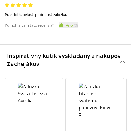
Praktická, pekná, podnetná záložka.
Pomohla vám táto recenzia?
Áno
(
0
)
Inšpiratívny kútik vyskladaný z nákupov
Zachejákov