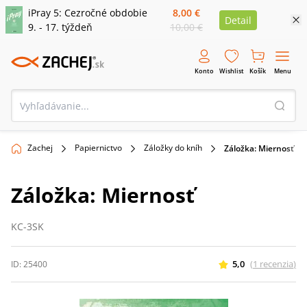
iPray 5: Cezročné obdobie
8,00 €
Detail
9. - 17. týždeň
10,00 €
Konto
Wishlist
Košík
Menu
Zachej
Papiernictvo
Záložky do kníh
Záložka: Miernosť
Záložka: Miernosť
KC-3SK
5,0
(
1
recenzia
)
ID:
25400