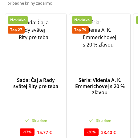
prípadne knihy zadarmo.
Novinka
Novinka
Top 27
Top 79
Sada: Čaj a Rady
Séria: Videnia A. K.
svätej Rity pre teba
Emmerichovej s 20 %
zľavou
Skladom
Skladom
15,77 €
38,40 €
-
17
%
-
20
%