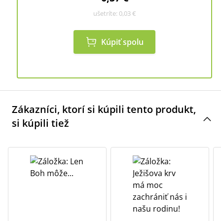
ušetríte:
0,03 €
Kúpiť spolu
Zákazníci, ktorí si kúpili tento produkt,
si kúpili tiež