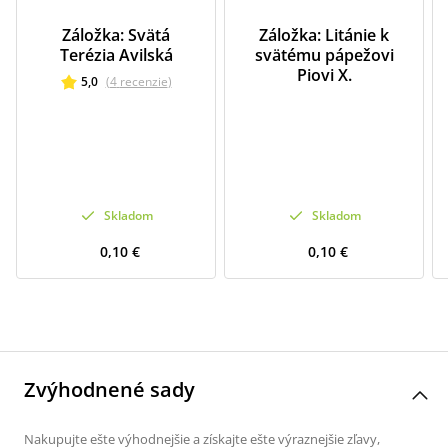
Záložka: Svätá
Záložka: Litánie k
Terézia Avilská
svätému pápežovi
Piovi X.
5,0
(
4
recenzie
)
Skladom
Skladom
0,10 €
0,10 €
Zvýhodnené sady
Nakupujte ešte výhodnejšie a získajte ešte výraznejšie zľavy,