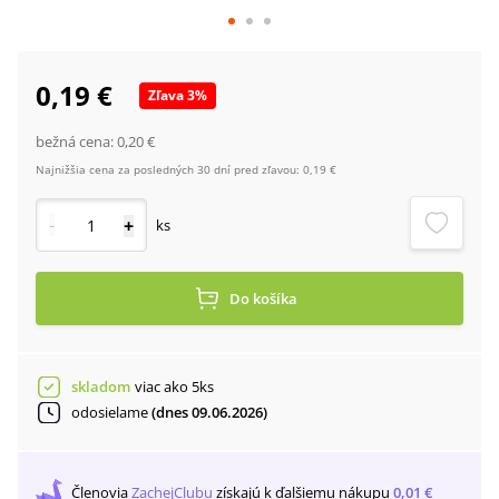
0,19 €
Zľava
3
%
bežná cena:
0,20 €
Najnižšia cena za posledných 30 dní pred zľavou:
0,19 €
-
+
ks
Do košíka
skladom
viac ako 5ks
odosielame
(dnes 09.06.2026)
Členovia
ZachejClubu
získajú
k ďalšiemu nákupu
0,01 €