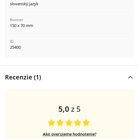
slovenský jazyk
Rozmer
150 x 70 mm
ID
25400
Recenzie (
1
)
5,0
z 5
Ako overujeme hodnotenie?