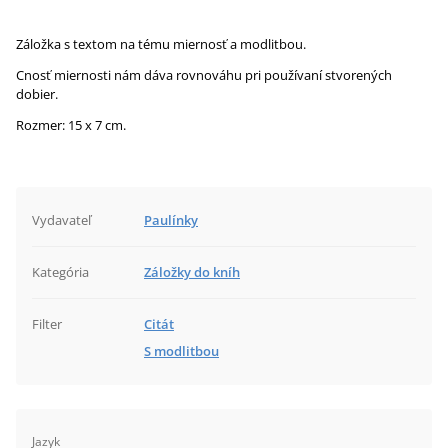
Záložka s textom na tému miernosť a modlitbou.
Cnosť miernosti nám dáva rovnováhu pri používaní stvorených
dobier.
Rozmer: 15 x 7 cm.
Vydavateľ
Paulínky
Kategória
Záložky do kníh
Filter
Citát
S modlitbou
Jazyk