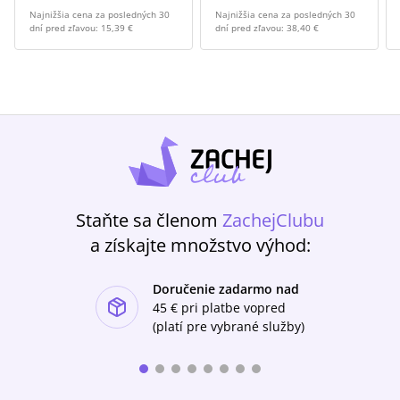
Najnižšia cena za posledných 30
Najnižšia cena za posledných 30
dní pred zľavou:
15,39 €
dní pred zľavou:
38,40 €
Staňte sa členom
ZachejClubu
a získajte množstvo výhod:
Doručenie zadarmo nad
ishlist-u
45 €
pri platbe vopred
(platí pre vybrané služby)