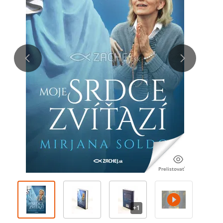
Prelistovať
+
1