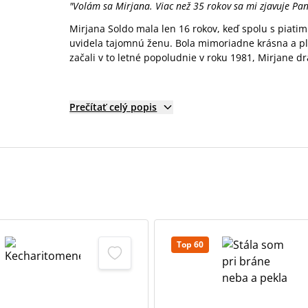
"Volám sa Mirjana. Viac než 35 rokov sa mi zjavuje P
Mirjana Soldo mala len 16 rokov, keď spolu s piatim
uvidela tajomnú ženu. Bola mimoriadne krásna a plná
začali v to letné popoludnie v roku 1981, Mirjane dr
Prečítať celý popis
Top 60