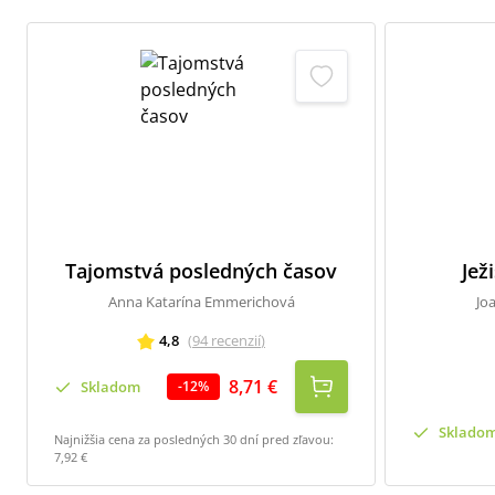
Tajomstvá posledných časov
Jež
Anna Katarína Emmerichová
Jo
4,8
(
94
recenzií
)
8,71 €
Skladom
-
12
%
Sklado
Najnižšia cena za posledných 30 dní pred zľavou:
7,92 €