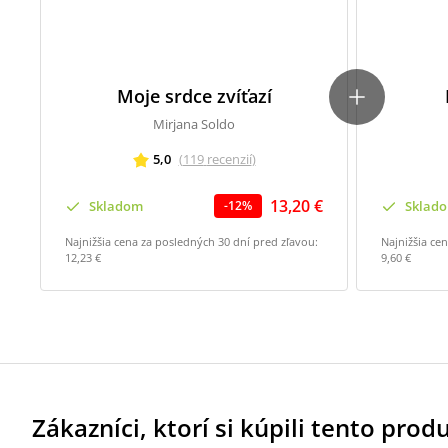
Moje srdce zvíťazí
Mirjana Soldo
5,0
(
119
recenzií
)
13,20 €
Skladom
Sklad
-
12
%
Najnižšia cena za posledných 30 dní pred zľavou:
Najnižšia ce
12,23 €
9,60 €
Zákazníci, ktorí si kúpili tento produk