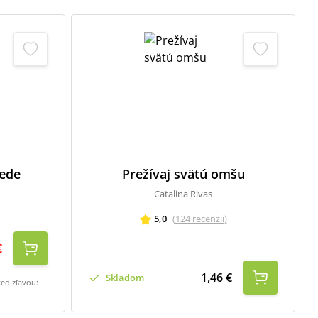
vede
Prežívaj svätú omšu
Catalina Rivas
5,0
(
124
recenzií
)
€
1,46 €
Skladom
red zľavou: