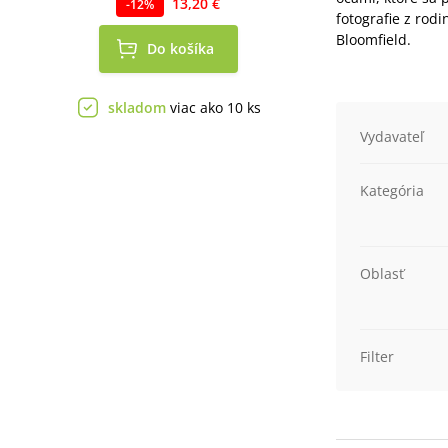
13,20 €
-
12
%
fotografie z rod
Bloomfield.
Do košíka
skladom
viac ako 10 ks
Vydavateľ
Kategória
Oblasť
Filter