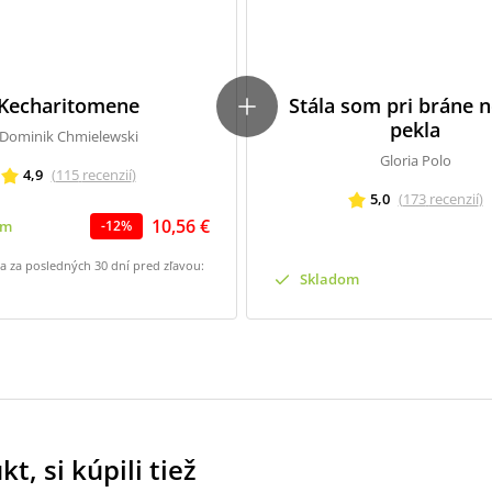
Kecharitomene
Stála som pri bráne 
pekla
Dominik Chmielewski
Gloria Polo
4,9
(
115
recenzií
)
5,0
(
173
recenzií
)
10,56 €
om
-
12
%
na za posledných 30 dní pred zľavou:
Skladom
t, si kúpili tiež