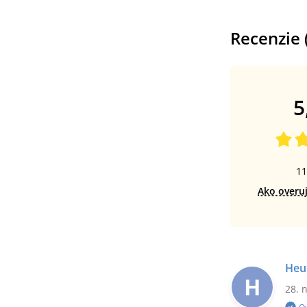
Recenzie 
5
11
Ako overu
Heu
H
28. 