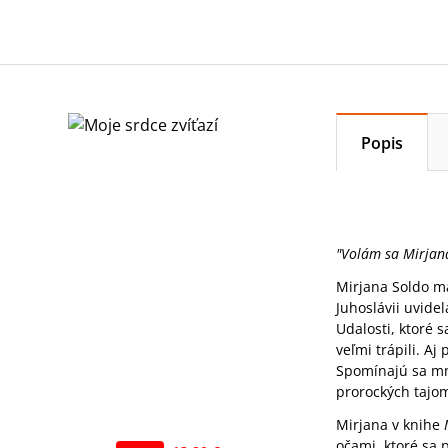
Popis
"Volám sa Mirjana
Mirjana Soldo ma
Juhoslávii uvide
Udalosti, ktoré 
veľmi trápili. A
Spomínajú sa mno
prorockých tajom
Mirjana v knihe
očami, ktoré sa 