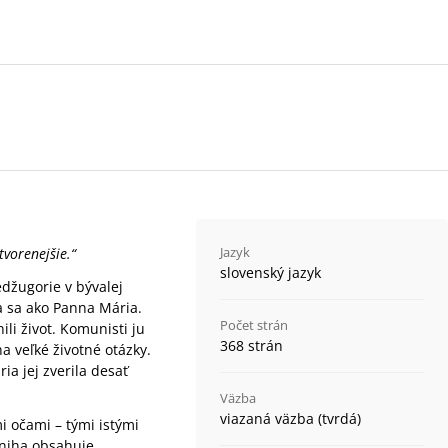
Jazyk
vorenejšie.“
slovenský jazyk
edžugorie v bývalej
a sa ako Panna Mária.
Počet strán
ili život. Komunisti ju
368 strán
a veľké životné otázky.
a jej zverila desať
Väzba
viazaná väzba (tvrdá)
 očami – tými istými
Kniha obsahuje