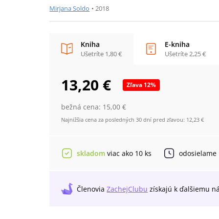
Mirjana Soldo
•
2018
Kniha
E-kniha
Ušetríte
1,80 €
Ušetríte
2,25 €
13,20 €
Zľava
12
%
bežná cena:
15,00 €
Najnižšia cena za posledných 30 dní pred zľavou:
12,23 €
skladom
viac ako 10 ks
odosielame
Členovia
ZachejClubu
získajú
k ďalšiemu n