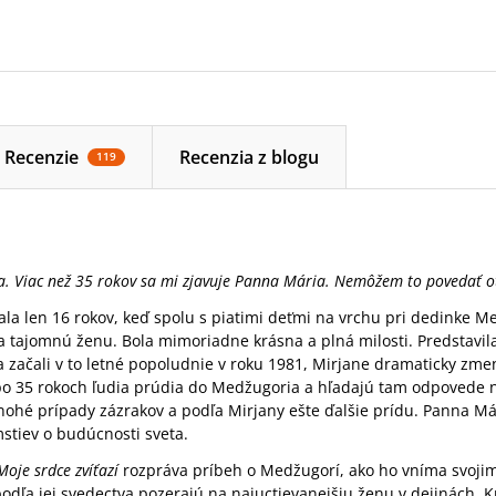
Recenzie
Recenzia z blogu
119
. Viac než 35 rokov sa mi zjavuje Panna Mária. Nemôžem to povedať ot
la len 16 rokov, keď spolu s piatimi deťmi na vrchu pri dedinke M
la tajomnú ženu. Bola mimoriadne krásna a plná milosti. Predstavil
sa začali v to letné popoludnie v roku 1981, Mirjane dramaticky zmen
j po 35 rokoch ľudia prúdia do Medžugoria a hľadajú tam odpovede n
hé prípady zázrakov a podľa Mirjany ešte ďalšie prídu. Panna Mári
stiev o budúcnosti sveta.
Moje srdce zvíťazí
rozpráva príbeh o Medžugorí, ako ho vníma svojimi
podľa jej svedectva pozerajú na najuctievanejšiu ženu v dejinách. 