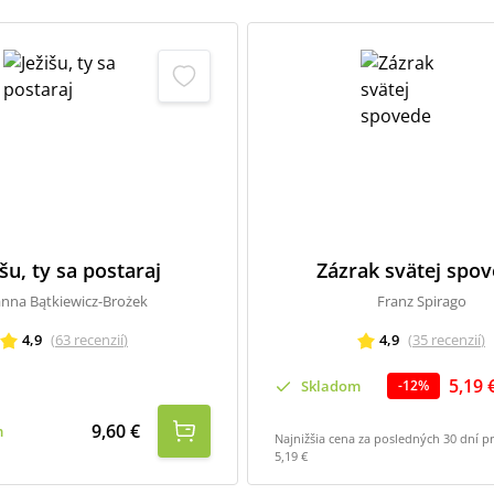
išu, ty sa postaraj
Zázrak svätej spo
anna Bątkiewicz-Brożek
Franz Spirago
4,9
(
63
recenzií
)
4,9
(
35
recenzií
)
5,19 
Skladom
-
12
%
9,60 €
m
Najnižšia cena za posledných 30 dní p
5,19 €