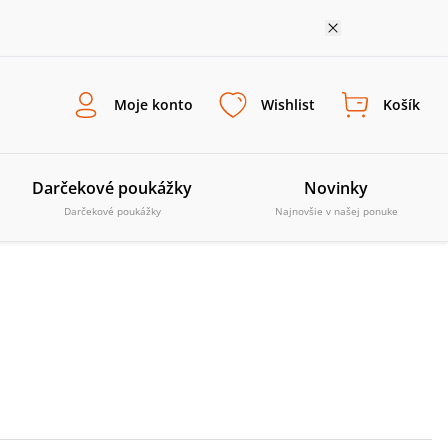
Moje konto
Wishlist
Košík
Darčekové poukážky
Novinky
Darčekové poukážky
Najnovšie v našej ponuke