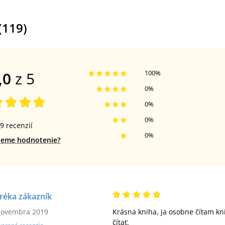
(
119
)
,0
z 5
100
%
0
%
0
%
0
%
9
recenzií
0
%
jeme hodnotenie?
réka zákazník
novembra 2019
Krásna kniha, ja osobne čítam kni
čítať.