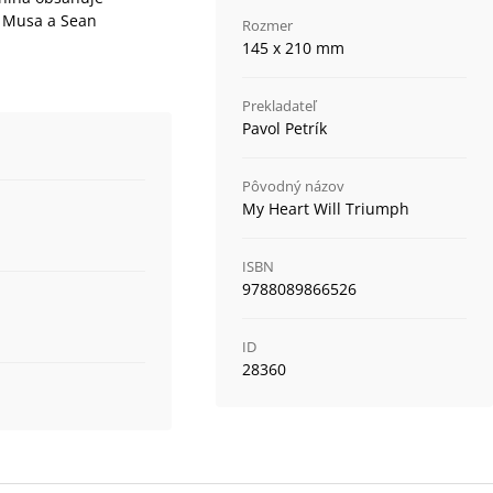
i Musa a Sean
Rozmer
145 x 210 mm
Prekladateľ
Pavol Petrík
Pôvodný názov
My Heart Will Triumph
ISBN
9788089866526
ID
28360