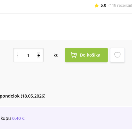
5,0
(
119
recenzií
)
-
+
Do košíka
ks
pondelok (18.05.2026)
ákupu
0,40 €