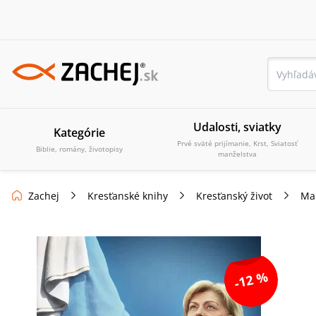
Udalosti, sviatky
Kategórie
Prvé sväté prijímanie, Krst, Sviatosť
Biblie, romány, životopisy
manželstva
Zachej
Kresťanské knihy
Kresťanský život
Mar
-12 %