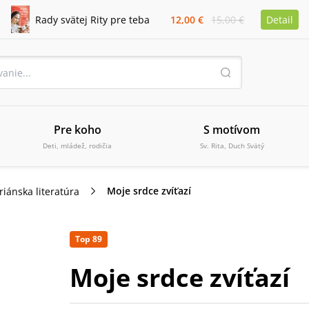
Rady svätej Rity pre teba
12,00 €
15,00 €
Detail
Pre koho
S motívom
Deti, mládež, rodičia
Sv. Rita, Duch Svätý
Moje srdce zvíťazí
iánska literatúra
Top 89
Moje srdce zvíťazí