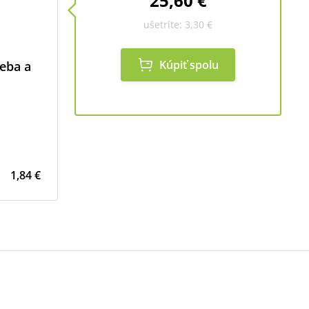
25,60 €
ušetríte:
3,30 €
Kúpiť spolu
neba a
1,84 €