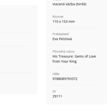
viazaná väzba (tvrdá)
Rozmer
110 x 153 mm
Prekladateľ
Eva Pelzlová
Pôvodný názov
His Treasure: Gems of Love
from Your King
ISBN
9788089793372
ID
29111