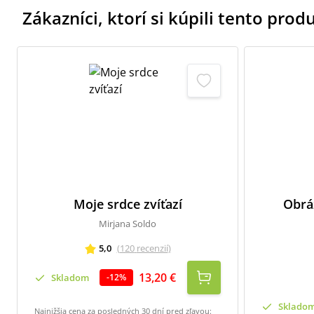
Zákazníci, ktorí si kúpili tento produk
Moje srdce zvíťazí
Obrá
Mirjana Soldo
5,0
(
120
recenzií
)
13,20 €
Skladom
-
12
%
Sklado
Najnižšia cena za posledných 30 dní pred zľavou: