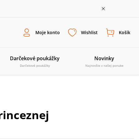
Moje konto
Wishlist
Košík
Darčekové poukážky
Novinky
Darčekové poukážky
Najnovšie v našej ponuke
rinceznej