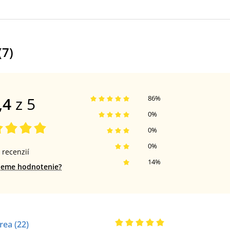
(
7
)
,4
z 5
86
%
0
%
0
%
0
%
recenzií
14
%
jeme hodnotenie?
rea
(22)