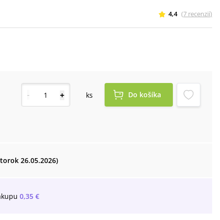
4,4
(
7
recenzií
)
-
+
Do košíka
ks
utorok 26.05.2026)
ákupu
0,35 €