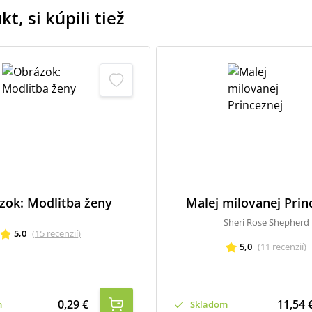
t, si kúpili tiež
zok: Modlitba ženy
Malej milovanej Prin
Sheri Rose Shepherd
5,0
(
15
recenzií
)
5,0
(
11
recenzií
)
0,29 €
11,54 
m
Skladom