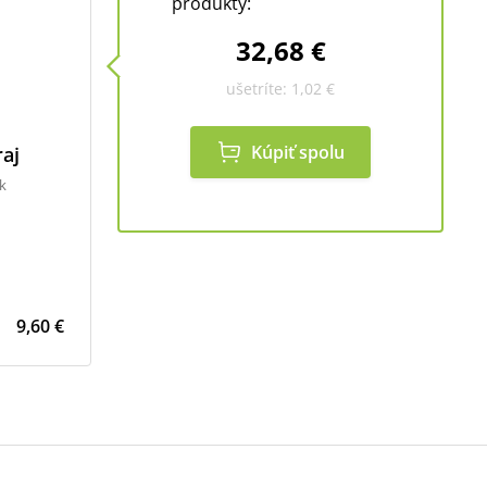
produkty:
32,68 €
ušetríte:
1,02 €
Kúpiť spolu
raj
k
9,60 €