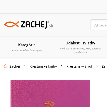
Udalosti, sviatky
Kategórie
Prvé sväté prijímanie, Krst, Sviatosť
Biblie, romány, životopisy
manželstva
Zachej
Kresťanské knihy
Kresťanský život
Zam