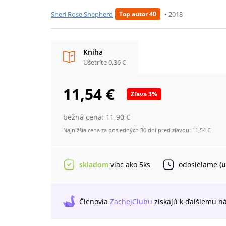
Sheri Rose Shepherd
•
2018
Top autor 40
Kniha
Ušetríte
0,36 €
11,54 €
Zľava
3
%
bežná cena:
11,90 €
Najnižšia cena za posledných 30 dní pred zľavou:
11,54 €
skladom
viac ako 5ks
odosielame
(
Členovia
ZachejClubu
získajú
k ďalšiemu n