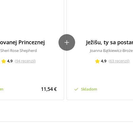
ovanej Princeznej
Ježišu, ty sa posta
Sheri Rose Shepherd
Joanna Bątkiewicz-Broże
4,9
(
94
recenzií
)
4,9
(
63
recenzií
)
11,54 €
om
Skladom