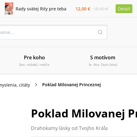
Rady svätej Rity pre teba
12,00 €
15,00 €
Detail
Pre koho
S motívom
Deti, mládež, rodičia
Sv. Rita, Duch Svätý
Poklad Milovanej Princeznej
yslenia, citáty
Poklad Milovanej P
Drahokamy lásky od Tvojho Kráľa