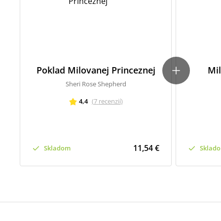
Poklad Milovanej Princeznej
Mil
Sheri Rose Shepherd
4,4
(
7
recenzií
)
11,54 €
Skladom
Sklad