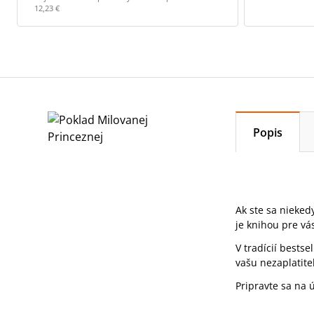
12,23 €
Popis
Ak ste sa nieked
je knihou pre vá
V tradícií bestse
vašu nezaplatite
Pripravte sa na 