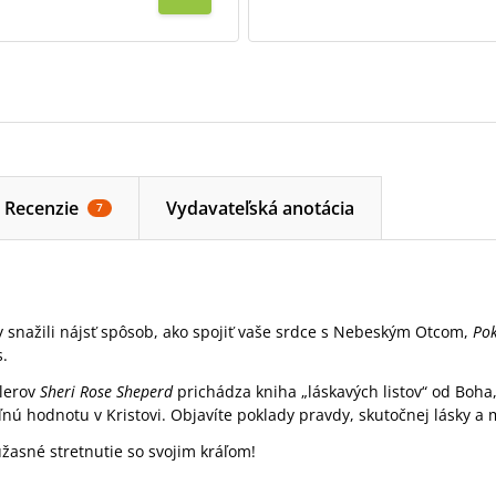
Recenzie
Vydavateľská anotácia
7
y snažili nájsť spôsob, ako spojiť vaše srdce s Nebeským Otcom,
Pok
s.
llerov
Sheri Rose Sheperd
prichádza kniha „láskavých listov“ od Boh
ľnú hodnotu v Kristovi. Objavíte poklady pravdy, skutočnej lásky a 
úžasné stretnutie so svojim kráľom!