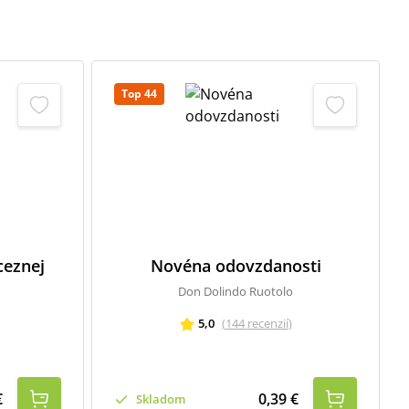
Top 44
ceznej
Novéna odovzdanosti
Don Dolindo Ruotolo
5,0
(
144
recenzií
)
€
0,39 €
Skladom