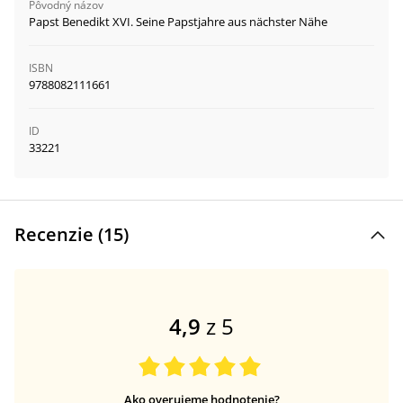
Pôvodný názov
Papst Benedikt XVI. Seine Papstjahre aus nächster Nähe
ISBN
9788082111661
ID
33221
Recenzie (
15
)
4,9
z 5
Ako overujeme hodnotenie?