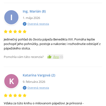
Ing. Marián
(8)
I
1. mája 2026
Overená recenzia
Jedinečný pohľad do života pápeža Benedikta XVI. Pomáha lepšie
pochopiť jeho pohnútky, postoje a nakoniec i rozhodnutie odstúpiť z
pápežského stolca.
Pomohla vám táto recenzia?
Áno
(
0
)
Katarína Vargová
(2)
K
9. februára 2026
Overená recenzia
Vďaka za túto knihu o milovanom pápežovi. Je prínosná -