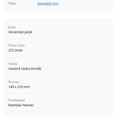
Filter
Benedikt XVI.
Jazyk
slovenský jazyk
Počet strán
272 strán
Väzba
viazaná väzba (tvrdá)
Rozmer
145 x 210 mm
Prekladateľ
Rastislav Nemec