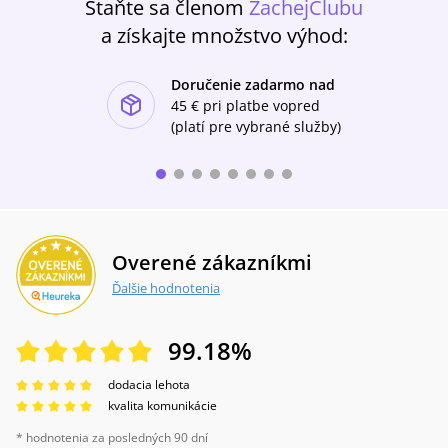
Staňte sa členom
ZachejClubu
a získajte množstvo výhod:
Doručenie zadarmo nad
ishlist-u
45 €
pri platbe vopred
(platí pre vybrané služby)
Overené zákazníkmi
Ďalšie hodnotenia
99.18
%
dodacia lehota
kvalita komunikácie
* hodnotenia za posledných 90 dní