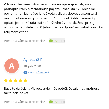
Vďaka knihe Benediktov čas som nielen lepšie spoznala, ale aj
pochopila kroky a rozhodnutia pápeža Benedikta XVI. Kniha mi
pomohla nahliadnuť do jeho života a diela a dozvedela som sa aj
mnoho informácií o jeho súkromí. Autor Paul Badde dynamicky
opisuje jednotlivé udalosti z pápežovho života tak, že sa pri nej
rozhodne nebudete nudiť. Jednoznačne odporúčam. Veľmi poučné a
zaujímavé čítanie.
Pomohla vám táto recenzia?
Áno
(
2
)
Agnesa
(21)
A
18. júla 2020
Overená recenzia
Bude to darček na Vianoce a viem, že poteší. Ďakujem za možnosť
takto nakupovať.
Pomohla vám táto recenzia?
Áno
(
1
)