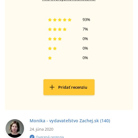
93
%
7
%
0
%
0
%
0
%
Pridať recenziu
Monika - vydavateľstvo Zachej.sk
(140)
24. júna 2020
Overená recenzia