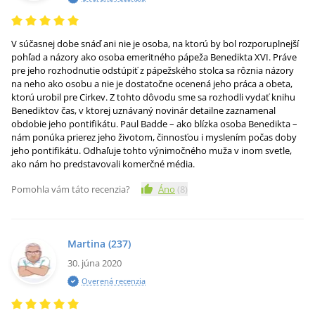
V súčasnej dobe snáď ani nie je osoba, na ktorú by bol rozporuplnejší
pohľad a názory ako osoba emeritného pápeža Benedikta XVI. Práve
pre jeho rozhodnutie odstúpiť z pápežského stolca sa rôznia názory
na neho ako osobu a nie je dostatočne ocenená jeho práca a obeta,
ktorú urobil pre Cirkev. Z tohto dôvodu sme sa rozhodli vydať knihu
Benediktov čas, v ktorej uznávaný novinár detailne zaznamenal
obdobie jeho pontifikátu. Paul Badde – ako blízka osoba Benedikta –
nám ponúka prierez jeho životom, činnosťou i myslením počas doby
jeho pontifikátu. Odhaľuje tohto výnimočného muža v inom svetle,
ako nám ho predstavovali komerčné média.
Pomohla vám táto recenzia?
Áno
(
8
)
Martina
(237)
30. júna 2020
Overená recenzia