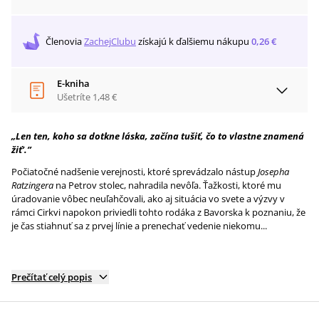
Členovia
ZachejClubu
získajú
k ďalšiemu nákupu
0,26 €
E-kniha
Ušetríte
1,48 €
„Len ten, koho sa dotkne láska, začína tušiť, čo to vlastne znamená
žiť’.”
Počiatočné nadšenie verejnosti, ktoré sprevádzalo nástup
Josepha
Ratzingera
na Petrov stolec, nahradila nevôľa. Ťažkosti, ktoré mu
úradovanie vôbec neuľahčovali, ako aj situácia vo svete a výzvy v
rámci Cirkvi napokon priviedli tohto rodáka z Bavorska k poznaniu, že
je čas stiahnuť sa z prvej línie a prenechať vedenie niekomu...
Prečítať celý popis