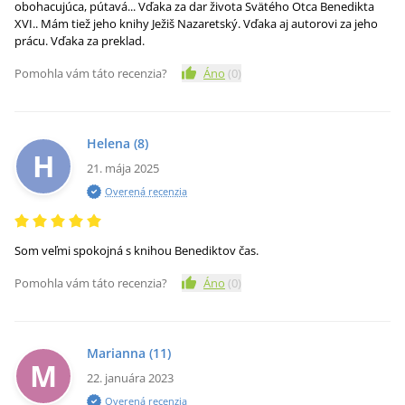
obohacujúca, pútavá... Vďaka za dar života Svätého Otca Benedikta
XVI.. Mám tiež jeho knihy Ježiš Nazaretský. Vďaka aj autorovi za jeho
prácu. Vďaka za preklad.
Pomohla vám táto recenzia?
Áno
(
0
)
Helena
(8)
H
21. mája 2025
Overená recenzia
Som veľmi spokojná s knihou Benediktov čas.
Pomohla vám táto recenzia?
Áno
(
0
)
Marianna
(11)
M
22. januára 2023
Overená recenzia