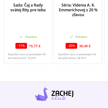
Sada: Čaj a Rady
Séria: Videnia A. K.
svätej Rity pre teba
Emmerichovej s 20 %
zľavou
Skladom
Skladom
15,77 €
38,40 €
-
17
%
-
20
%
Najnižšia cena za posledných 30
Najnižšia cena za posledných 30
dní pred zľavou:
15,39 €
dní pred zľavou:
38,40 €