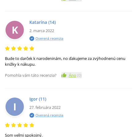
Katarína
(14)
K
2. marca 2022
Overená recenzia
Bude to darček k narodeninám, no ďakujeme za zvýhodnenú cenu
knižky k nákupu.
Pomohla vám táto recenzia?
Áno
(
0
)
Igor
(11)
I
27. februára 2022
Overená recenzia
Som veľmi spokojný.