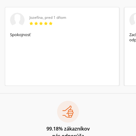
Jozefína
,
pred 1 dňom
Spokojnosť
Zach
odp
99.18% zákazníkov
nás odporúča