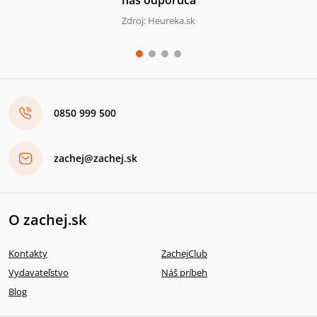
Zdroj: Heureka.sk
0850 999 500
zachej@zachej.sk
O zachej.sk
Kontakty
ZachejClub
Vydavateľstvo
Náš príbeh
Blog