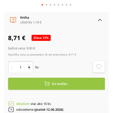
Kniha
Ušetríte
1,19 €
8,71 €
Zľava
12
%
bežná cena:
9,90 €
Najnižšia cena za posledných 30 dní pred zľavou:
8,71 €
-
+
ks
Do košíka
skladom
viac ako 10 ks
odosielame
(piatok 12.06.2026)