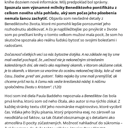
knihe dozviem nové informácie. Môj predpoklad bol správny.
Spoznala som významné míľniky Benediktovho pontifikátu z
celkom nového uhla pohľadu, aký som počas jeho pôsobenia
nemala šancu zachytiť.
Objavila som nevšedné detaily z
Benediktovho života, ktoré mi pomohli lepšie porozumieť jeho
rozhodnutiu abdikovať. A čo je najdôležitejšie: po prvýkrát v živote
som po prečítaní knihy o tomto veľkom mužovi mala pocit, že som ho
skutočne spoznala ako reálnu ľudskú bytosť so svojimi bolesťami i
radosťami.
Dočasnosť všetkých vecí sa nás bytostne dotýka. A na základe nej by sme
mali vedieť pochopiť, že „večnosť nie je nekonečným striedaním
kalendárnych dní, ale niečo ako naplnený okamih, v ktorom okúšame celok.
Je to okamih, v ktorom sa vnoríme do oceánu nekonečnej lásky, kde už niet
času, žiadne ,pred‘ ani ,potom‘. Takto nejako by sme mali premýšľať, ak
chceme prísť na to, k čomu nás vedie kresťanská nádej: k nášmu
spoločnému životu s Kristom“. (120)
Hoci som iné diela Paula Baddeho nepoznala a
Benediktov čas
bola
prvá kniha, ktorú som od neho čítala, ako autor si ma rýchlo získal. Z
každej stránky textu cítiť jeho novinárske majstrovstvo, ktoré vycibril
čas. Vďaka jeho štýlu písania, ktorý pripomína esej, no zároveň sa
neodkláňa od faktov, sa tak čitateľ oboznamuje aj s detailami ako
atmosféra či pocity zúčastnených. Možnosť nahliadnuť do súkromia –