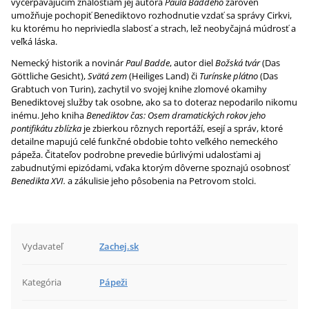
vyčerpávajúcim znalostiam jej autora
Paula Baddeho
zároveň
umožňuje pochopiť Benediktovo rozhodnutie vzdať sa správy Cirkvi,
ku ktorému ho nepriviedla slabosť a strach, lež neobyčajná múdrosť a
veľká láska.
Nemecký historik a novinár
Paul Badde
, autor diel
Božská tvár
(Das
Göttliche Gesicht),
Svätá zem
(Heiliges Land) či
Turínske plátno
(Das
Grabtuch von Turin), zachytil vo svojej knihe zlomové okamihy
Benediktovej služby tak osobne, ako sa to doteraz nepodarilo nikomu
inému. Jeho kniha
Benediktov čas: Osem dramatických rokov jeho
pontifikátu zblízka
je zbierkou rôznych reportáží, esejí a správ, ktoré
detailne mapujú celé funkčné obdobie tohto veľkého nemeckého
pápeža. Čitateľov podrobne prevedie búrlivými udalosťami aj
zabudnutými epizódami, vďaka ktorým dôverne spoznajú osobnosť
Benedikta XVI.
a zákulisie jeho pôsobenia na Petrovom stolci.
Vydavateľ
Zachej.sk
Kategória
Pápeži