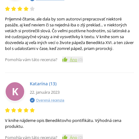
Príjemné čítanie, ale dala by som autorovi prepracovať niektoré
pasáže, aj keď neviem či sa nejedná iba o zlý preklad... v niektorých
vetách si protirečili slová. Čo veľmi pozitívne hodnotím, sú latinské a
iné cudzojazyčné výrazy a iné vysvetlivky k textu. V knihe som sa
dozvedela aj veľa iných vecí o živote pápeža Benedikta XVI. a ten záver
bol s udalosťami v čase, keď zomrel pápež, priam prorocký.
Pomohla vám táto recenzia?
Áno
(
0
)
Katarína
(13)
K
22. januára 2023
Overená recenzia
V knihe nájdeme opis Benediktovho pontifikátu. Výhodná cena
produktu.
Pomohla vám táto recenzia?
Áno
(
0
)