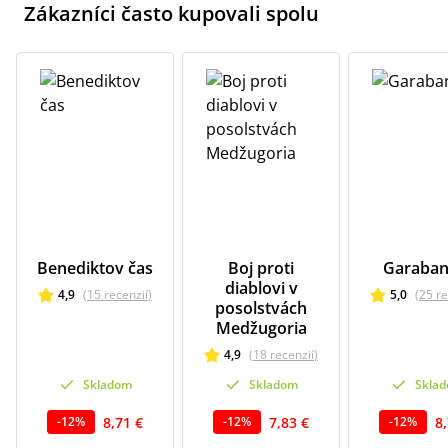
Zákazníci často kupovali spolu
Benediktov čas
Boj proti
Garaban
diablovi v
4,9
(
15
recenzií
)
5,0
(
25
re
posolstvách
Medžugoria
4,9
(
18
recenzií
)
Skladom
Skladom
Skla
8,71 €
7,83 €
8
-
12
%
-
12
%
-
12
%