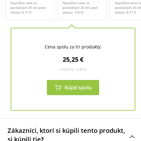
Najnižšia cena za
Najnižšia cena za
Najnižšia cena z
posledných 30 dní pred
posledných 30 dní pred
posledných 30 dn
zľavou:
8,71 €
zľavou:
7,83 €
zľavou:
8,71 €
Cena spolu za tri produkty:
25,25 €
ušetríte:
3,45 €
Kúpiť spolu
Zákazníci, ktorí si kúpili tento produkt,
si kúpili tiež