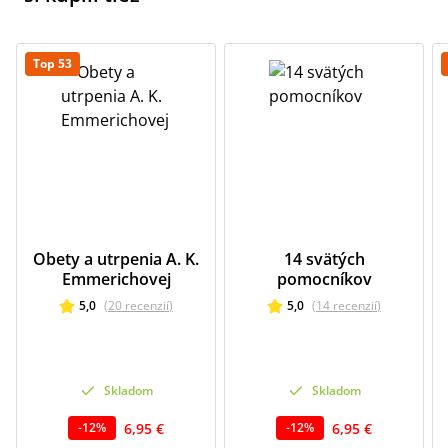
Top 53
Obety a utrpenia A. K.
14 svätých
Emmerichovej
pomocníkov
5,0
(
20
recenzií
)
5,0
(
14
recenzií
)
Skladom
Skladom
6,95 €
6,95 €
-
12
%
-
12
%