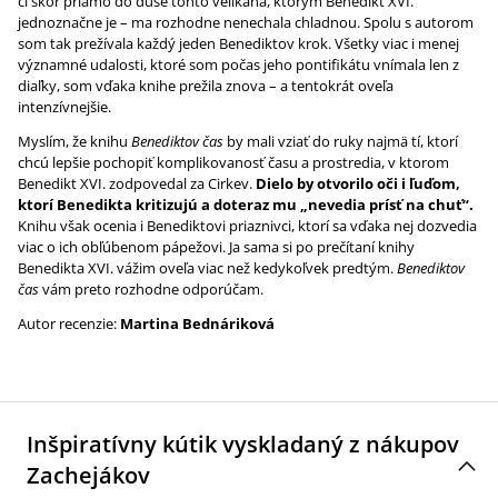
či skôr priamo do duše tohto velikána, ktorým Benedikt XVI.
jednoznačne je – ma rozhodne nenechala chladnou. Spolu s autorom
som tak prežívala každý jeden Benediktov krok. Všetky viac i menej
významné udalosti, ktoré som počas jeho pontifikátu vnímala len z
diaľky, som vďaka knihe prežila znova – a tentokrát oveľa
intenzívnejšie.
Myslím, že knihu
Benediktov čas
by mali vziať do ruky najmä tí, ktorí
chcú lepšie pochopiť komplikovanosť času a prostredia, v ktorom
Benedikt XVI. zodpovedal za Cirkev.
Dielo by otvorilo oči i ľuďom,
ktorí Benedikta kritizujú a doteraz mu „nevedia prísť na chuť“.
Knihu však ocenia i Benediktovi priaznivci, ktorí sa vďaka nej dozvedia
viac o ich obľúbenom pápežovi. Ja sama si po prečítaní knihy
Benedikta XVI. vážim oveľa viac než kedykoľvek predtým.
Benediktov
čas
vám preto rozhodne odporúčam.
Autor recenzie:
Martina Bednáriková
Inšpiratívny kútik vyskladaný z nákupov
Zachejákov