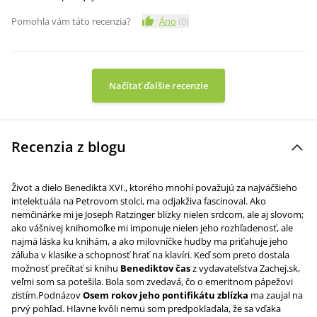
Pomohla vám táto recenzia?
Áno
(
0
)
Načítať ďalšie recenzie
Recenzia z blogu
Život a dielo Benedikta XVI., ktorého mnohí považujú za najväčšieho
intelektuála na Petrovom stolci, ma odjakživa fascinoval. Ako
nemčinárke mi je Joseph Ratzinger blízky nielen srdcom, ale aj slovom;
ako vášnivej knihomoľke mi imponuje nielen jeho rozhľadenosť, ale
najmä láska ku knihám, a ako milovníčke hudby ma priťahuje jeho
záľuba v klasike a schopnosť hrať na klavíri. Keď som preto dostala
možnosť prečítať si knihu
Benediktov čas
z vydavateľstva Zachej.sk,
veľmi som sa potešila. Bola som zvedavá, čo o emeritnom pápežovi
zistím.Podnázov
Osem rokov jeho pontifikátu zblízka
ma zaujal na
prvý pohľad. Hlavne kvôli nemu som predpokladala, že sa vďaka