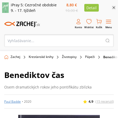
iPray 5: Cezročné obdobie
8,80 €
Detail
9. - 17. týždeň
10,00 €
Konto
Wishlist
Košík
Menu
Zachej
Kresťanské knihy
Životopisy
Pápeži
Benedikto
Benediktov čas
Osem dramatických rokov jeho pontifikátu zblízka
4,9
(
15
recenzií
)
Paul Badde
•
2020