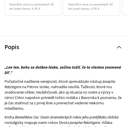
Najnižšia cena za posledných 30
Najnižšia cena za posledných 30
dní pred zľavou:
6,95 €
dní pred zľavou:
6,95 €
Popis
„Len ten, koho sa dotkne láska, začína tušiť, čo to vlastne znamená
žiť’.”
Počiatočné nadšenie verejnosti, ktoré sprevádzalo nástup
Josepha
Ratzingera
na Petrov stolec, nahradila nevôľa. Ťažkosti, ktoré mu
úradovanie vôbec neuľahčovali, ako aj situácia vo svete a výzvy v
rámci Cirkvi napokon priviedli tohto rodáka z Bavorska k poznaniu, že
je čas stiahnuť sa z prvej línie a prenechať vedenie niekomu
mladšiemu.
Kniha
Benediktov čas: Osem dramatických rokov jeho pontifikátu zblízka
nostalgicky mapuje osem rokov života
Josepha Ratzingera
. Vďaka