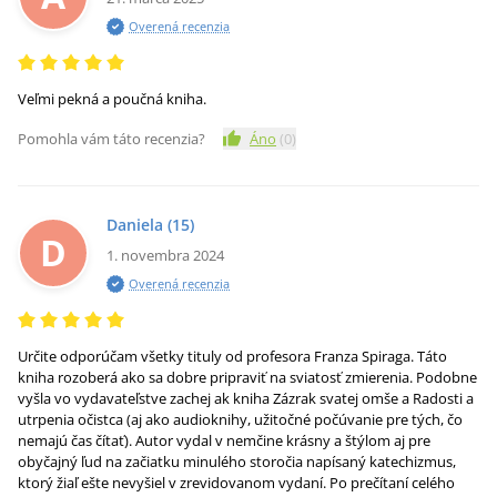
Overená recenzia
Veľmi pekná a poučná kniha.
Pomohla vám táto recenzia?
Áno
(
0
)
Daniela
(15)
D
1. novembra 2024
Overená recenzia
Určite odporúčam všetky tituly od profesora Franza Spiraga. Táto
kniha rozoberá ako sa dobre pripraviť na sviatosť zmierenia. Podobne
vyšla vo vydavateľstve zachej ak kniha Zázrak svatej omše a Radosti a
utrpenia očistca (aj ako audioknihy, užitočné počúvanie pre tých, čo
nemajú čas čítať). Autor vydal v nemčine krásny a štýlom aj pre
obyčajný ľud na začiatku minulého storočia napísaný katechizmus,
ktorý žiaľ ešte nevyšiel v zrevidovanom vydaní. Po prečítaní celého