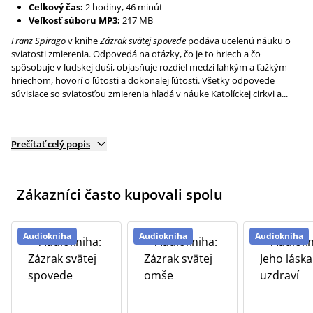
Celkový čas:
2 hodiny, 46 minút
Veľkosť súboru MP3:
217 MB
Franz Spirago
v knihe
Zázrak svätej spovede
podáva ucelenú náuku o
sviatosti zmierenia. Odpovedá na otázky, čo je to hriech a čo
spôsobuje v ľudskej duši, objasňuje rozdiel medzi ľahkým a ťažkým
hriechom, hovorí o ľútosti a dokonalej ľútosti. Všetky odpovede
súvisiace so sviatosťou zmierenia hľadá v náuke Katolíckej cirkvi a...
Prečítať celý popis
Zákazníci často kupovali spolu
Audiokniha
Audiokniha
Audiokniha