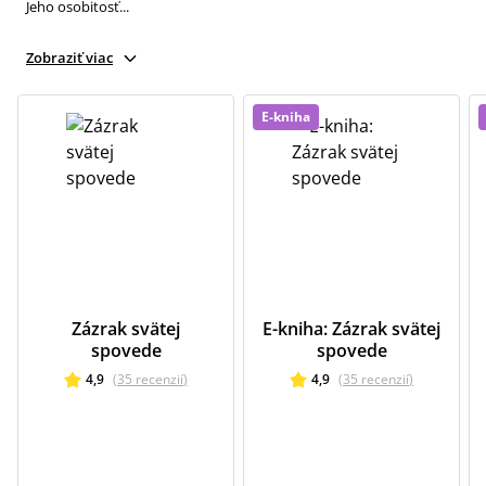
Jeho osobitosť...
Zobraziť viac
E-kniha
Zázrak svätej
E-kniha: Zázrak svätej
spovede
spovede
4,9
(
35
recenzií
)
4,9
(
35
recenzií
)