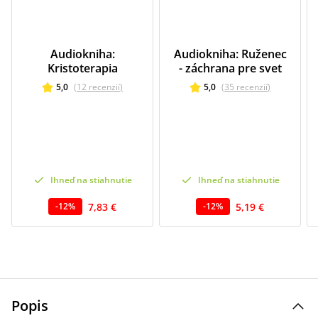
Audiokniha:
Audiokniha: Ruženec
Kristoterapia
- záchrana pre svet
5,0
(
12
recenzií
)
5,0
(
35
recenzií
)
Ihneď na stiahnutie
Ihneď na stiahnutie
7,83 €
5,19 €
-
12
%
-
12
%
Popis