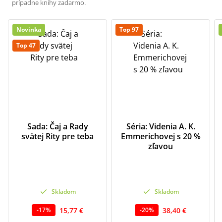
prípadne knihy zadarmo.
Novinka
Top 97
Top 47
Sada: Čaj a Rady
Séria: Videnia A. K.
svätej Rity pre teba
Emmerichovej s 20 %
zľavou
Skladom
Skladom
15,77 €
38,40 €
-
17
%
-
20
%