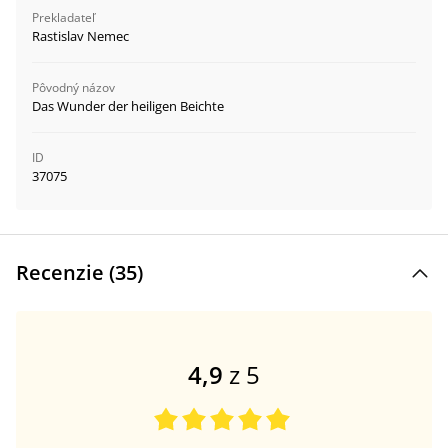
Prekladateľ
Rastislav Nemec
Pôvodný názov
Das Wunder der heiligen Beichte
ID
37075
Recenzie (
35
)
4,9
z 5