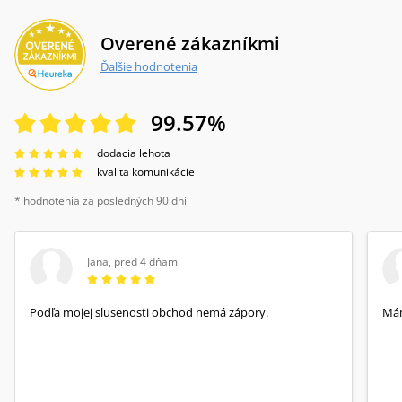
Overené zákazníkmi
Ďalšie hodnotenia
99.57
%
dodacia lehota
kvalita komunikácie
* hodnotenia za posledných 90 dní
Jana
,
pred 4 dňami
Podľa mojej slusenosti obchod nemá zápory.
Mám