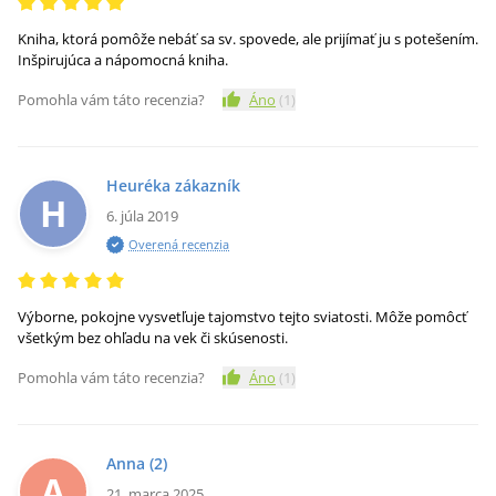
Kniha, ktorá pomôže nebáť sa sv. spovede, ale prijímať ju s potešením.
Inšpirujúca a nápomocná kniha.
Pomohla vám táto recenzia?
Áno
(
1
)
Heuréka zákazník
H
6. júla 2019
Overená recenzia
Výborne, pokojne vysvetľuje tajomstvo tejto sviatosti. Môže pomôcť
všetkým bez ohľadu na vek či skúsenosti.
Pomohla vám táto recenzia?
Áno
(
1
)
Anna
(2)
A
21. marca 2025