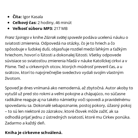
Číta:
Igor Kasala
Celkový čas:
2 hodiny, 46 minút
Veľkosť súboru MP3:
217 MB
Franz Spirago
v knihe
Zázrak svätej spovede
podáva ucelenú náuku o
sviatosti zmierenia. Odpovedá na otázky, čo je to hriech a čo
spôsobuje v ľudskej duši, objasňuje rozdiel medzi ľahkým a ťažkým
hriechom, hovorí o ľútosti a dokonalej ľútosti. Všetky odpovede
súvisiace so sviatosťou zmierenia hľadá v náuke Katolíckej cirkvi a v
Písme. Tiež u cirkevných otcov, ktorých múdrosť preveril čas, a u
svätcov, ktorí to najvýrečnejšie svedectvo vydali svojím vlastným
životom.
Spoveď je dnes vnímaná ako nemoderná, až zbytočná. Autor akoby to
vytušil už pred sto rokmi a veľmi pokojne a chápajúco, no súčasne
radikálne reaguje aj na takéto námietky voči spovedi a pravidelnému
spovedaniu sa. Dokonalé sebapoznanie, postoj pokory, úžasný pokoj
– to sú len niektoré zo zázrakov, ktoré človek môže zažiť, ak sa
odhodlá prijať jednu z ústredných sviatostí, ktoré mu Cirkev ponúka.
Zadarmo a každý deň.
Kniha je cirkevne schválená.