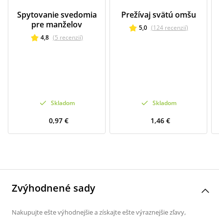
Spytovanie svedomia
Prežívaj svätú omšu
pre manželov
5,0
(
124
recenzií
)
4,8
(
5
recenzií
)
Skladom
Skladom
0,97 €
1,46 €
Zvýhodnené sady
Nakupujte ešte výhodnejšie a získajte ešte výraznejšie zľavy,