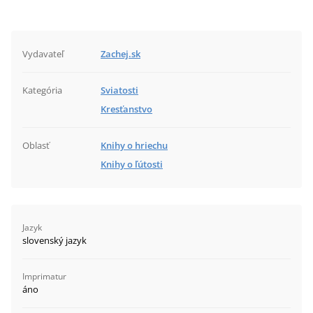
Vydavateľ
Zachej.sk
Kategória
Sviatosti
Kresťanstvo
Oblasť
Knihy o hriechu
Knihy o ľútosti
Jazyk
slovenský jazyk
Imprimatur
áno