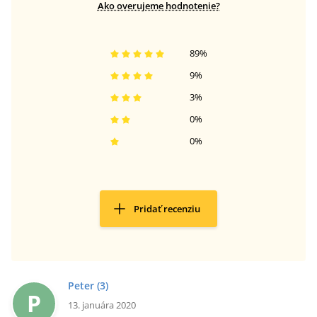
Ako overujeme hodnotenie?
89
%
9
%
3
%
0
%
0
%
Pridať recenziu
Peter
(3)
P
13. januára 2020