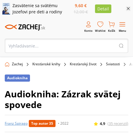
Zasvätenie sa svätému
9,60 €
Detail
Jozefovi pre deti a rodiny
12,00 €
Konto
Wishlist
Košík
Menu
Zachej
Kresťanské knihy
Kresťanský život
Sviatosti
Au
Audiokniha
Audiokniha: Zázrak svätej
spovede
4,9
(
35
recenzií
)
Franz Spirago
Top autor 35
•
2022