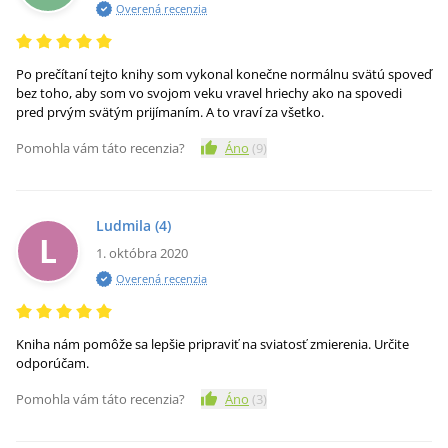
Overená recenzia
Po prečítaní tejto knihy som vykonal konečne normálnu svätú spoveď
bez toho, aby som vo svojom veku vravel hriechy ako na spovedi
pred prvým svätým prijímaním. A to vraví za všetko.
Pomohla vám táto recenzia?
Áno
(
9
)
Ludmila
(4)
L
1. októbra 2020
Overená recenzia
Kniha nám pomôže sa lepšie pripraviť na sviatosť zmierenia. Určite
odporúčam.
Pomohla vám táto recenzia?
Áno
(
3
)