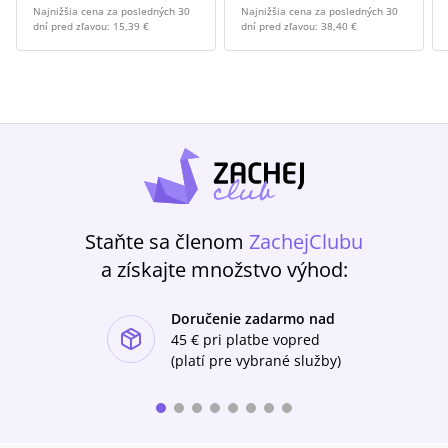
Najnižšia cena za posledných 30
Najnižšia cena za posledných 30
dní pred zľavou:
15,39 €
dní pred zľavou:
38,40 €
Staňte sa členom
ZachejClubu
a získajte množstvo výhod:
Doručenie zadarmo nad
ishlist-u
45 €
pri platbe vopred
(platí pre vybrané služby)