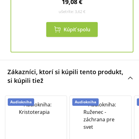
19,08 €
ušetríte:
3,62 €
Kúpiť spolu
Zákazníci, ktorí si kúpili tento produkt,
si kúpili tiež
Audiokniha
Audiokniha