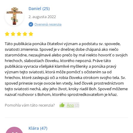
Daniel
(25)
2. augusta 2022
Overená recenzia
Táto publikácia ponúka čitateľovi význam a podstatu sv. spovede,
sviatosti zmierenia. Spoveď je v dnešnej dobe chápaná ako niečo
staromódne, nezaujímavé alebo prečo by mal niekto hovoriť o svojich
hriechoch, slabostiach človeku, ktorého nepozná. Práve táto
publikácia vyvracia všelijaké klamlivé myšlienky a ponúka pravý
význam tejto sviatosti, ktorá môže pomôcť s očistením sa od
hriechov, ktoré zaslepujú oči a robia človeka otrokom svojho tela. Sv.
spoveď prinesie svoje ovocie len vtedy, keď človek prostredníctvom
tejto sviatosti nechá, aby jeho život, kroky riadil Boh. Spoveď môžeme
nazvať rozhovor s Bohom, ktorého sprostredkovateľom je kňaz.
Pomohla vám táto recenzia?
Áno
(
2
)
Klára
(47)