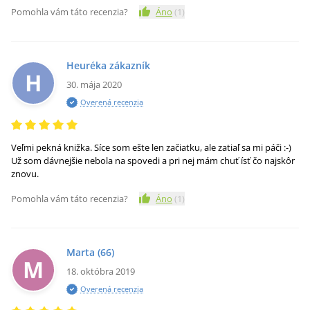
Pomohla vám táto recenzia?
Áno
(
1
)
Heuréka zákazník
H
30. mája 2020
Overená recenzia
Veľmi pekná knižka. Síce som ešte len začiatku, ale zatiaľ sa mi páči :-)
Už som dávnejšie nebola na spovedi a pri nej mám chuť ísť čo najskôr
znovu.
Pomohla vám táto recenzia?
Áno
(
1
)
Marta
(66)
M
18. októbra 2019
Overená recenzia