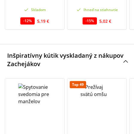
Skladom
Ihneď na stiahnutie
5,19 €
5,02 €
-
12
%
-
15
%
Inšpiratívny kútik vyskladaný z nákupov
Zachejákov
Top 49