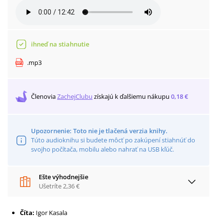
ihneď na stiahnutie
.
mp3
Členovia
ZachejClubu
získajú
k ďalšiemu nákupu
0,18 €
Upozornenie: Toto nie je tlačená verzia knihy.
Túto audioknihu si budete môcť po zakúpení stiahnúť do
svojho počítača, mobilu alebo nahrať na USB kľúč.
Ešte výhodnejšie
Ušetríte
2,36 €
Číta:
Igor Kasala