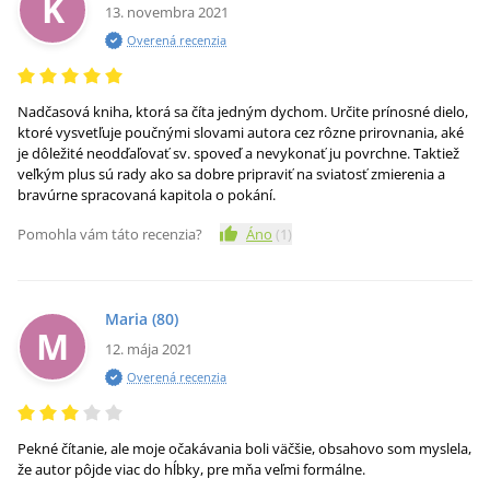
K
13. novembra 2021
Overená recenzia
Nadčasová kniha, ktorá sa číta jedným dychom. Určite prínosné dielo,
ktoré vysvetľuje poučnými slovami autora cez rôzne prirovnania, aké
je dôležité neodďaľovať sv. spoveď a nevykonať ju povrchne. Taktiež
veľkým plus sú rady ako sa dobre pripraviť na sviatosť zmierenia a
bravúrne spracovaná kapitola o pokání.
Pomohla vám táto recenzia?
Áno
(
1
)
Maria
(80)
M
12. mája 2021
Overená recenzia
Pekné čítanie, ale moje očakávania boli väčšie, obsahovo som myslela,
že autor pôjde viac do hĺbky, pre mňa veľmi formálne.