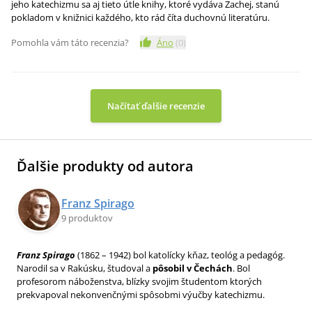
jeho katechizmu sa aj tieto útle knihy, ktoré vydáva Zachej, stanú
pokladom v knižnici každého, kto rád číta duchovnú literatúru.
Pomohla vám táto recenzia?
Áno
(
0
)
Načítať ďalšie recenzie
Ďalšie produkty od autora
Franz Spirago
9 produktov
Franz Spirago
(1862 – 1942) bol katolícky kňaz, teológ a pedagóg.
Narodil sa v Rakúsku, študoval a
pôsobil v Čechách
. Bol
profesorom náboženstva, blízky svojim študentom ktorých
prekvapoval nekonvenčnými spôsobmi výučby katechizmu.