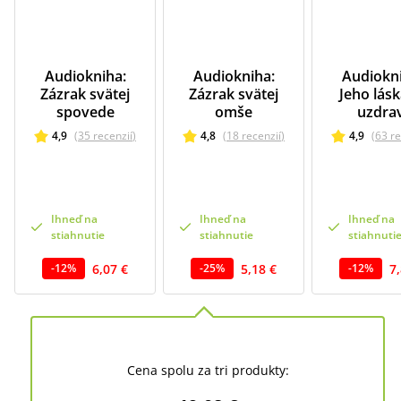
Audiokniha:
Audiokniha:
Audiokni
Zázrak svätej
Zázrak svätej
Jeho lásk
spovede
omše
uzdrav
4,9
(
35
recenzií
)
4,8
(
18
recenzií
)
4,9
(
63
re
Ihneď na
Ihneď na
Ihneď na
stiahnutie
stiahnutie
stiahnuti
6,07 €
5,18 €
7
-
12
%
-
25
%
-
12
%
Cena spolu za tri produkty: