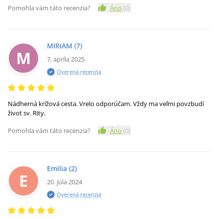
Pomohla vám táto recenzia?
Áno
(
0
)
MIRIAM
(7)
M
7. apríla 2025
Overená recenzia
Nádherná krížová cesta. Vrelo odporúčam. Vždy ma veľmi povzbudí
život sv. Rity.
Pomohla vám táto recenzia?
Áno
(
0
)
Emilia
(2)
E
20. júla 2024
Overená recenzia