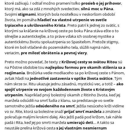
ktoré zažívajú. I odtiaľ možno pramení toľko
prosieb o jej príhovor
,
ktorý má, ako sa zdá z mnohých svedectiev,
silnú moc u Pána
.
Svojimi
stigmami
, ktorých bola nositeľkou v neskoršom období
života, im pomáha
hľadieť na vlastné utrpenie vo svetle
trpiaceho a ukrižovaného Krista
. Preto patrí k jednej zo svätíc, s
ktorými sa kráčanie na krížovej ceste po boku Pána stáva ešte o to
silnejšie a autentickejšie, a to práve vďaka ich osobnej mystike a
autentickému životu spoluutrpenia so Spasiteľom. Pretože stigmy,
ktoré im boli vtlačené do pozemského tela, slúžili najmä nám,
veriacim,
pre milosť obrátenia a pevnej viery
.
Preto možno povedať, že texty z
Krížovej cesty so svätou Ritou
sú
na Pôstne obdobie tou
najlepšou formou pre okamih stíšenia sa a
rozjímania
. Brožúrka vedie modliaceho sa po krížovej ceste s Pánom,
avšak hľadí na
jednotlivé zastavenia v optike života svätice
. Tým
nám skrze sv. Ritu ukazuje jednu zásadnú, mystickú vec, a totiž –
ako
spojiť utrpenie vo svojom každodennom živote s Kristovým
utrpením
. Napríklad prvý bolestný okamih z Ritinho života, keď jej
manžela odsúdili na smrť ľudia z klanu, sa predstavuje vo svetle
samotného Ježiša
odsúdeného na smrť
. Ježiša nesúceho kríži vidíme
vo sv. Rite, ktorá sa bolestne snaží
prijať smrť manžela
a zmätená
pokračuje malými krokmi ďalej. Ako Ježiš padá pod krížom, tak náhle
padá i Rita, keď jej po smrti manžela
umierajú deti
… A takto sa
neustále prelína krížová cesta
s jej vlastným nesmiernym