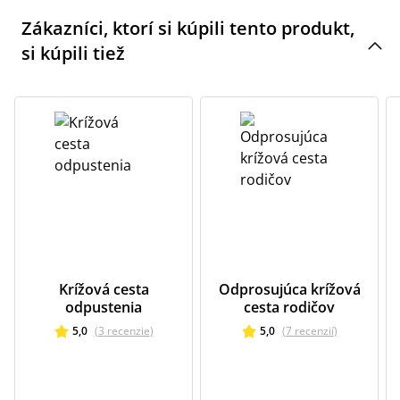
Zákazníci, ktorí si kúpili tento produkt,
si kúpili tiež
Krížová cesta
Odprosujúca krížová
odpustenia
cesta rodičov
5,0
(
3
recenzie
)
5,0
(
7
recenzií
)