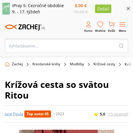
iPray 5: Cezročné obdobie
8,00 €
Detail
9. - 17. týždeň
10,00 €
Konto
Wishlist
Košík
Menu
Zachej
Kresťanské knihy
Modlitby
Krížové cesty
Kríž
Krížová cesta so svätou
Ritou
5,0
(
15
recenzií
)
Juraj Pigula
Top autor 45
•
2023