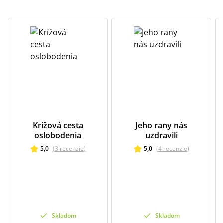
Krížová cesta
Jeho rany nás
oslobodenia
uzdravili
5,0
(
3
recenzie
)
5,0
(
4
recenzie
)
Skladom
Skladom