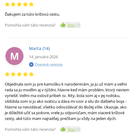
Ďakujem za túto krížovú cestu.
Pomohla vám táto recenzia?
Áno
(
0
)
Marta
(14)
M
14. januára 2026
Overená recenzia
Objednala som ju pre kamošku k narodeninám, ja ju už mám a veľmi
rada sa ju modlím aj v týždni, hlavne keď mám problém, ktorý neviem
vyriešiť. Veľmi ma oslovil príbeh sv. Rity, bola som aj v jej rodisku,
obľúbila som si ju ako sväticu a dáva mi vzor a silu do ďalšieho boja -
hlavne sa nevzdávať, všetko odovzdávať do Božej vôle. Ukazuje, ako
je dôležité učiť sa pokore, vrele ju odporúčam, mám viaceré krížové
cesty, aké túto mam najradšej, prečítam ju vždy na jeden dych.
Pomohla vám táto recenzia?
Áno
(
0
)