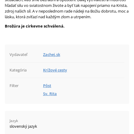
hľadať silu vo sviatostnom živote a byť tak napojení priamo na Krista,
zdroj našich síl. A v neposlednom rade nádeji na Božiu dobrotu, moc a
lásku, ktorá zvíťazí nad každým zlom a utrpením.
Brožúra je cirkevne schválená.
Vydavateľ
Zachej.sk
Kategória
Krížové cesty
Filter
Pôst
Sv. Rita
Jazyk
slovenský jazyk