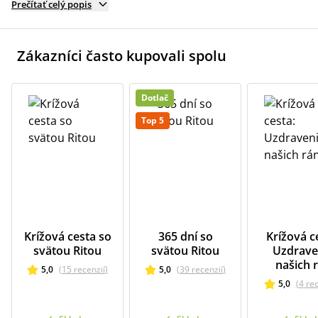
Prečítať celý popis
Zákazníci často kupovali spolu
Dotlač
Top 5
Krížová cesta so
365 dní so
Krížová c
svätou Ritou
svätou Ritou
Uzdrave
našich 
5,0
(
15
recenzií
)
5,0
(
39
recenzií
)
5,0
(
4
re