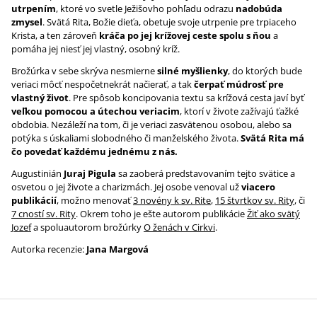
utrpením
, ktoré vo svetle Ježišovho pohľadu odrazu
nadobúda
zmysel
. Svätá Rita, Božie dieťa, obetuje svoje utrpenie pre trpiaceho
Krista, a ten zároveň
kráča po jej krížovej ceste spolu s ňou
a
pomáha jej niesť jej vlastný, osobný kríž.
Brožúrka v sebe skrýva nesmierne
silné myšlienky
, do ktorých bude
veriaci môcť nespočetnekrát načierať, a tak
čerpať múdrosť pre
vlastný život
. Pre spôsob koncipovania textu sa krížová cesta javí byť
veľkou pomocou a útechou veriacim
, ktorí v živote zažívajú ťažké
obdobia. Nezáleží na tom, či je veriaci zasvätenou osobou, alebo sa
potýka s úskaliami slobodného či manželského života.
Svätá Rita má
čo povedať každému jednému z nás.
Augustinián
Juraj Pigula
sa zaoberá predstavovaním tejto svätice a
osvetou o jej živote a charizmách. Jej osobe venoval už
viacero
publikácií
, možno menovať
3 novény k sv. Rite
,
15 štvrtkov sv. Rity
, či
7 cností sv. Rity
. Okrem toho je ešte autorom publikácie
Žiť ako svätý
Jozef
a spoluautorom brožúrky
O ženách v Cirkvi
.
Autorka recenzie:
Jana Margová