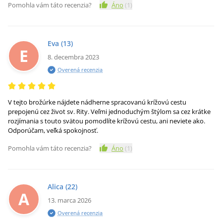
Pomohla vám táto recenzia?
Áno
(
1
)
Eva
(13)
E
8. decembra 2023
Overená recenzia
V tejto brožúrke nájdete nádherne spracovanú krížovú cestu
prepojenú cez život sv. Rity. Veľmi jednoduchým štýlom sa cez krátke
rozjímania s touto svätou pomodlíte krížovú cestu, ani neviete ako.
Odporúčam, veľká spokojnosť.
Pomohla vám táto recenzia?
Áno
(
1
)
Alica
(22)
A
13. marca 2026
Overená recenzia