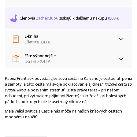
Členovia
ZachejClubu
získajú
k ďalšiemu nákupu
0,08 €
E-kniha
Ušetríte
0,43 €
Ešte výhodnejšie
Ušetríte
2,41 €
Pápež František povedal: „Ježišova cesta na Kalváriu je cestou utrpenia
a samoty, a táto cesta má svoje pokračovanie aj dnes.“
Krížová cesta so
svätou Ritou
je pozvaním stretnúť Krista práve teraz – pri našom
odsúdení, pri vytrvalom prijímaní životných krížov či pri bolestných
pádoch, od ktorých nie je ušetrený nikto z nás.
Malá veľká svätica z Cascie nás môže na našich krížových cestách
mnohému naučiť....