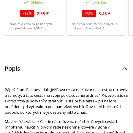
Skladom
Skladom
2,55 €
3,43 €
-
12
%
-
12
%
Najnižšia cena za posledných 30
Najnižšia cena za posledných 30
dní pred zľavou:
2,55 €
dní pred zľavou:
3,43 €
Popis
Pápež František povedal: „Ježišova cesta na Kalváriu je cestou utrpenia
a samoty, a táto cesta má svoje pokračovanie aj dnes.“
Krížová cesta so
svätou Ritou
je pozvaním stretnúť Krista práve teraz – pri našom
odsúdení, pri vytrvalom prijímaní životných krížov či pri bolestných
pádoch, od ktorých nie je ušetrený nikto z nás.
Malá veľká svätica z Cascie nás môže na našich krížových cestách
mnohému naučiť. V prvom rade nezlomnej dôvere v Boha v
situáciách, keď sme bezradní a opustení. Ďalej vytrvalosti a múdrosti