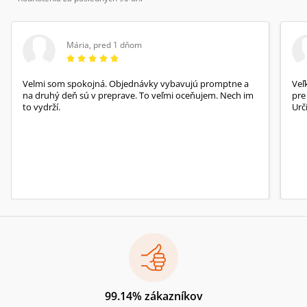
Mária
,
pred 1 dňom
Velmi som spokojná. Objednávky vybavujú promptne a
Veľ
na druhý deň sú v preprave. To veľmi oceňujem. Nech im
pre
to vydrží.
Urč
99.14% zákazníkov