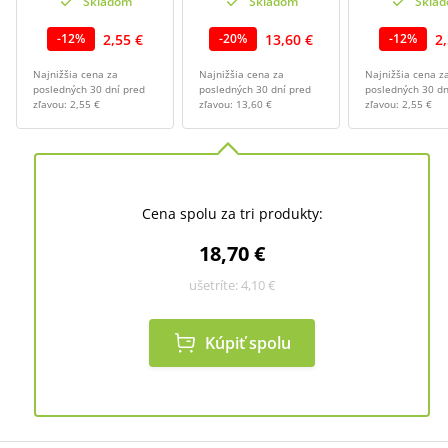
Skladom
Skladom
Skla
2,55 €
13,60 €
2
-
12
%
-
20
%
-
12
%
Najnižšia cena za
Najnižšia cena za
Najnižšia cena z
posledných 30 dní pred
posledných 30 dní pred
posledných 30 dn
zľavou:
2,55 €
zľavou:
13,60 €
zľavou:
2,55 €
Cena spolu za tri produkty:
18,70 €
ušetríte:
4,10 €
Kúpiť spolu