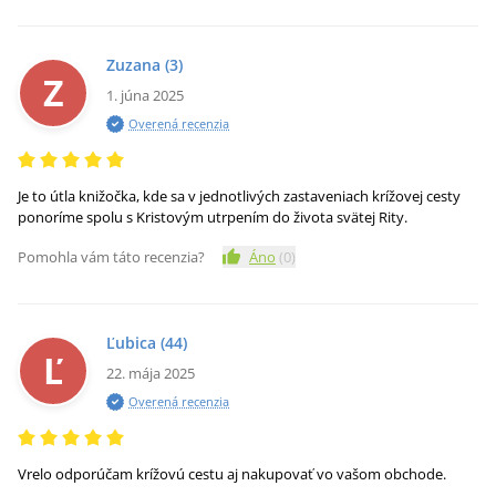
Zuzana
(3)
Z
1. júna 2025
Overená recenzia
Je to útla knižočka, kde sa v jednotlivých zastaveniach krížovej cesty
ponoríme spolu s Kristovým utrpením do života svätej Rity.
Pomohla vám táto recenzia?
Áno
(
0
)
Ľubica
(44)
Ľ
22. mája 2025
Overená recenzia
Vrelo odporúčam krížovú cestu aj nakupovať vo vašom obchode.