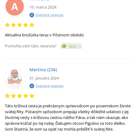
A
16. marca 2024
Overená recenzia
Aktuálna brožúrka teraz v Pôstnom období.
Pomohla vám táto recenzia?
Áno
(
1
)
Martina
(236)
31. januára 2024
Overená recenzia
Táto krížová cesta je prekrásnym sprievodcom po pozemskom živote
svätej Rity. Pútavým spôsobom prepája všetky dôležité udalosti z jej
životnej cesty s krížovou cestou nášho Pána, a tak nám ukazuje, ako
správne kráčať po tej našej. Ďakujem otcovi Pigulovi za toto dielko.
Som šťastná, že som sa opäť raz mohla priblížiť k svätej Rite.