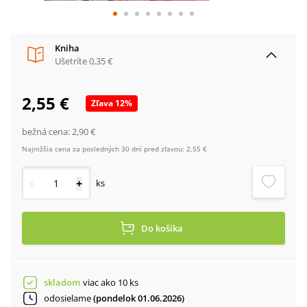
Kniha
Ušetríte
0,35 €
2,55 €
Zľava
12
%
bežná cena:
2,90 €
Najnižšia cena za posledných 30 dní pred zľavou:
2,55 €
-
+
ks
Do košíka
skladom
viac ako 10 ks
odosielame
(pondelok 01.06.2026)