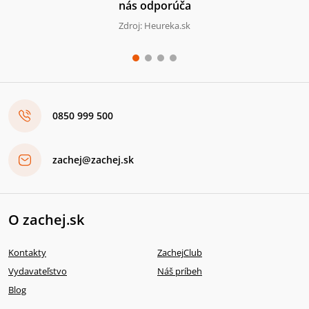
nás odporúča
Zdroj: Heureka.sk
0850 999 500
zachej@zachej.sk
O zachej.sk
Kontakty
ZachejClub
Vydavateľstvo
Náš príbeh
Blog