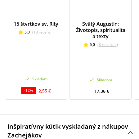
15 štvrtkov sv. Rity
Svätý Augustín:
Životopis, spiritualita
5,0
(
18
recenzií
)
a texty
5,0
(
3
recenzie
)
Skladom
Skladom
2,55 €
-
12
%
17,36 €
Inšpiratívny kútik vyskladaný z nákupov
Zachejákov