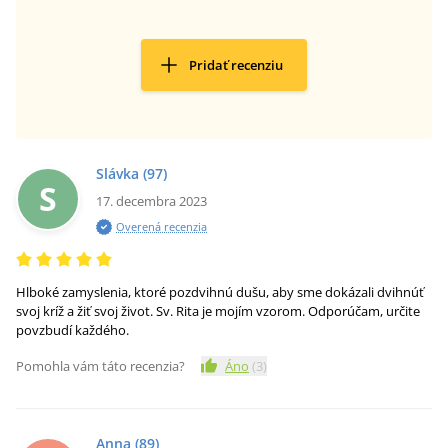
Pridať recenziu
Slávka
(97)
S
17. decembra 2023
Overená recenzia
Hlboké zamyslenia, ktoré pozdvihnú dušu, aby sme dokázali dvihnúť
svoj kríž a žiť svoj život. Sv. Rita je mojím vzorom. Odporúčam, určite
povzbudí každého.
Pomohla vám táto recenzia?
Áno
(
3
)
Anna
(89)