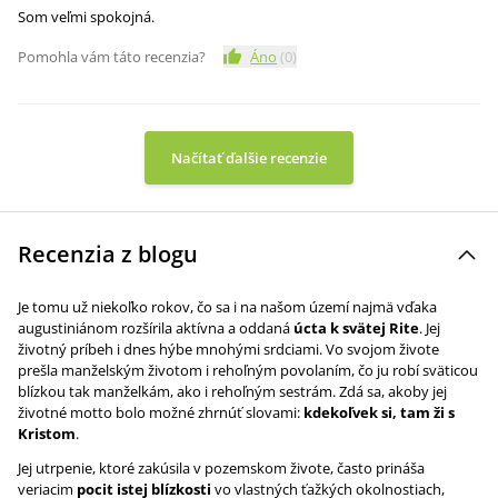
Som veľmi spokojná.
Pomohla vám táto recenzia?
Áno
(
0
)
Načítať ďalšie recenzie
Recenzia z blogu
Je tomu už niekoľko rokov, čo sa i na našom území najmä vďaka
augustiniánom rozšírila aktívna a oddaná
úcta k svätej Rite
. Jej
životný príbeh i dnes hýbe mnohými srdciami. Vo svojom živote
prešla manželským životom i rehoľným povolaním, čo ju robí sväticou
blízkou tak manželkám, ako i rehoľným sestrám. Zdá sa, akoby jej
životné motto bolo možné zhrnúť slovami:
kdekoľvek si, tam ži s
Kristom
.
Jej utrpenie, ktoré zakúsila v pozemskom živote, často prináša
veriacim
pocit istej blízkosti
vo vlastných ťažkých okolnostiach,