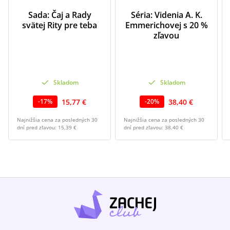
Sada: Čaj a Rady
Séria: Videnia A. K.
svätej Rity pre teba
Emmerichovej s 20 %
zľavou
Skladom
Skladom
15,77 €
38,40 €
-
17
%
-
20
%
Najnižšia cena za posledných 30
Najnižšia cena za posledných 30
dní pred zľavou:
15,39 €
dní pred zľavou:
38,40 €