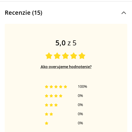
Recenzie (
15
)
5,0
z 5
Ako overujeme hodnotenie?
100
%
0
%
0
%
0
%
0
%