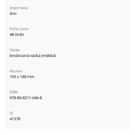
Imprimatur
áno
Počet strán
48 strán
Väzba
brožovaná väzba (mäkká)
Rozmer
105 x 148 mm
ISBN
978-80-8211-646-8
ID
41378