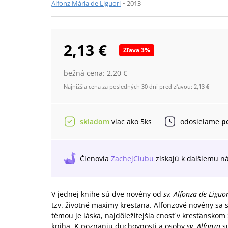
Alfonz Mária de Liguori
•
2013
2,13 €
Zľava
3
%
bežná cena:
2,20 €
Najnižšia cena za posledných 30 dní pred zľavou:
2,13 €
skladom
viac ako 5ks
odosielame
p
Členovia
ZachejClubu
získajú
k ďalšiemu n
V jednej knihe sú dve novény od
sv. Alfonza de Liguor
tzv. životné maximy kresťana. Alfonzové novény sa s
témou je láska, najdôležitejšia cnosť v kresťansko
kniha. K poznaniu duchovnosti a osoby
sv. Alfonza
sú