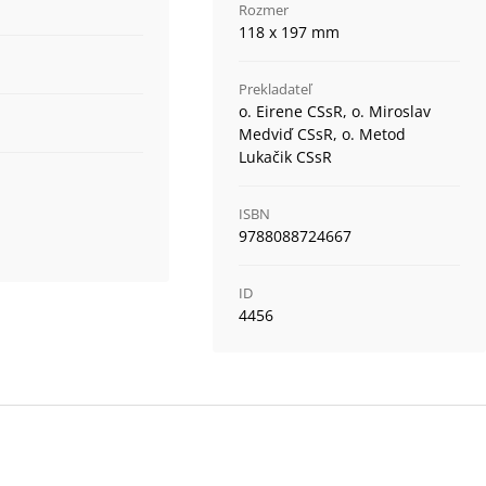
Rozmer
118 x 197 mm
Prekladateľ
o. Eirene CSsR, o. Miroslav
Medviď CSsR, o. Metod
Lukačik CSsR
ISBN
9788088724667
ID
4456