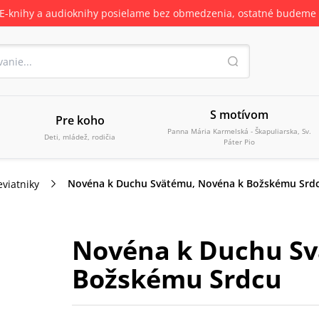
 E-knihy a audioknihy posielame bez obmedzenia, ostatné budeme 
S motívom
Pre koho
Panna Mária Karmelská - Škapuliarska, Sv.
Deti, mládež, rodičia
Páter Pio
Novéna k Duchu Svätému, Novéna k Božskému Srd
viatniky
Novéna k Duchu Sv
Božskému Srdcu