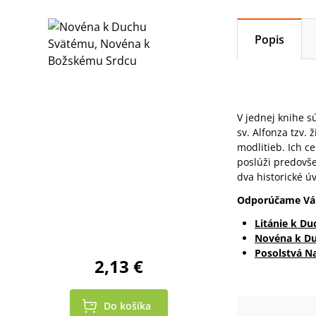
Popis
V jednej knihe 
sv. Alfonza tzv.
modlitieb. Ich c
poslúži predovš
dva historické 
Odporúčame Vám
Litánie k D
Novéna k Du
Posolstvá Na
2,13 €
Do košíka