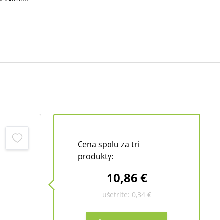
Cena spolu za tri
produkty:
10,86 €
ušetríte:
0,34 €