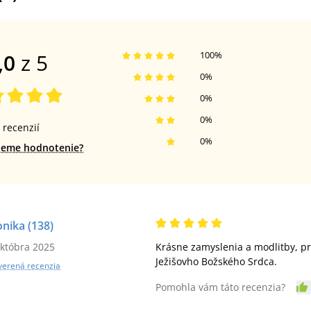
,0
z 5
100
%
0
%
0
%
0
%
recenzií
0
%
jeme hodnotenie?
onika
(138)
októbra 2025
Krásne zamyslenia a modlitby, pr
Ježišovho Božského Srdca.
verená recenzia
Pomohla vám táto recenzia?