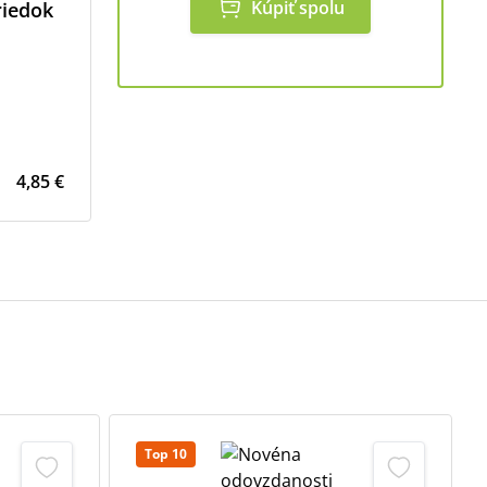
Kúpiť spolu
riedok
4,85 €
Top 10