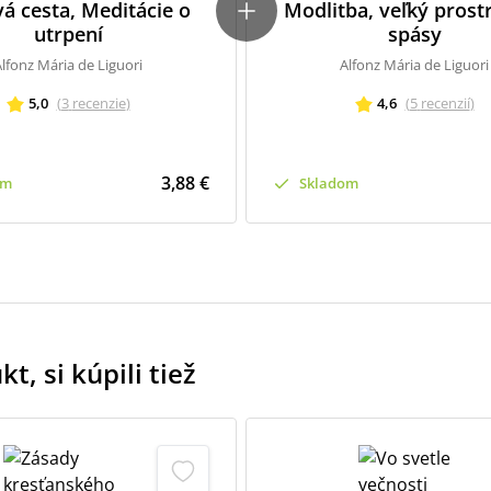
vá cesta, Meditácie o
Modlitba, veľký prost
utrpení
spásy
lfonz Mária de Liguori
Alfonz Mária de Liguori
5,0
(
3
recenzie
)
4,6
(
5
recenzií
)
3,88 €
om
Skladom
t, si kúpili tiež