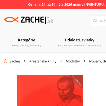
Oznam: 24. až 31
.
júla
2026 máme INVENTÚRU
.
Kategórie
Udalosti, sviatky
Biblie, romány, životopisy
Krst, Sviatosť manželstva, Narodeniny
Zachej
Kresťanské knihy
Modlitby
Novény, de