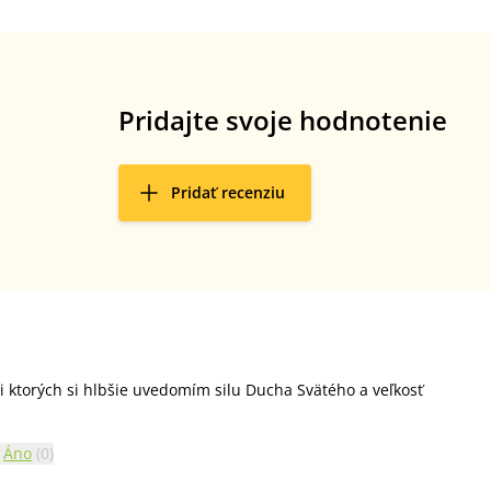
Pridajte svoje hodnotenie
Pridať recenziu
i ktorých si hlbšie uvedomím silu Ducha Svätého a veľkosť
Áno
(
0
)