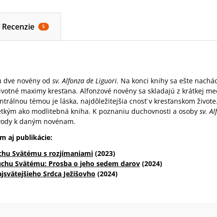
Recenzie
5
sú dve novény od
sv. Alfonza de Liguori.
Na konci knihy sa ešte nachá
 životné maximy kresťana. Alfonzové novény sa skladajú z krátkej me
entrálnou témou je láska, najdôležitejšia cnosť v kresťanskom živote
etkým ako modlitebná kniha. K poznaniu duchovnosti a osoby
sv. Al
úvody k daným novénam.
 aj publikácie:
uchu Svätému s rozjímaniami
(2023)
chu Svätému: Prosba o jeho sedem darov
(2024)
jsvätejšieho Srdca Ježišovho
(2024)