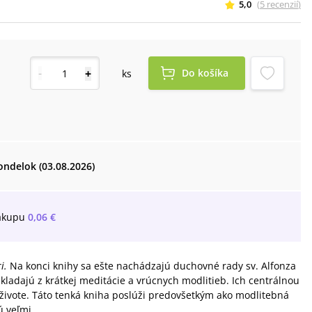
5,0
(
5
recenzií
)
-
+
Do košíka
ks
ondelok (03.08.2026)
ákupu
0,06 €
i.
Na konci knihy sa ešte nachádzajú duchovné rady sv. Alfonza
kladajú z krátkej meditácie a vrúcnych modlitieb. Ich centrálnou
m živote. Táto tenká kniha poslúži predovšetkým ako modlitebná
 veľmi...