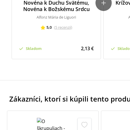
Novéna k Duchu Svätému,
Krížo
Novéna k Božskému Srdcu
Alfonz Mária de Liguori
A
5,0
(
5
recenzií
)
2,13 €
Skladom
Sklad
Zákazníci, ktorí si kúpili tento produk