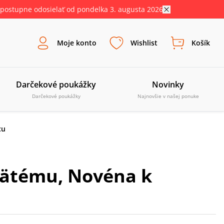
postupne odosielať od pondelka 3. augusta 2026.
Moje konto
Wishlist
Košík
Darčekové poukážky
Novinky
Darčekové poukážky
Najnovšie v našej ponuke
cu
ätému, Novéna k