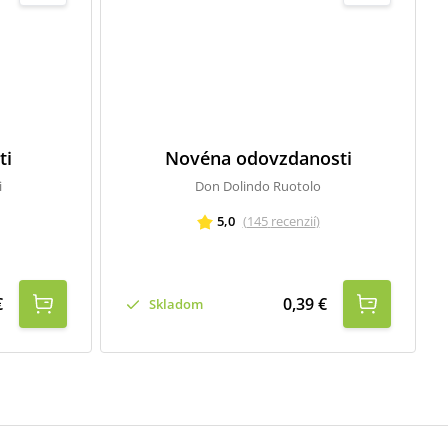
ti
Novéna odovzdanosti
i
Don Dolindo Ruotolo
5,0
(
145
recenzií
)
€
0,39 €
Skladom