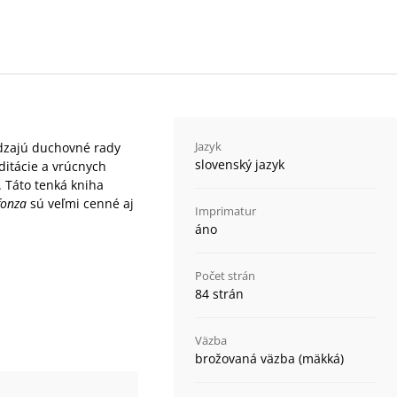
Jazyk
dzajú duchovné rady
slovenský jazyk
ditácie a vrúcnych
. Táto tenká kniha
fonza
sú veľmi cenné aj
Imprimatur
áno
Počet strán
84 strán
Väzba
brožovaná väzba (mäkká)