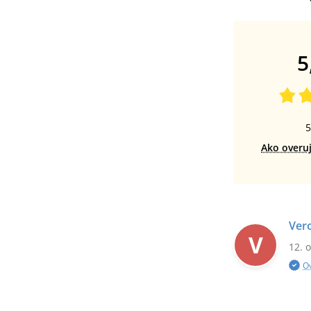
5
5
Ako overu
Ver
V
12. 
O