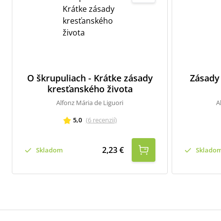
O škrupuliach - Krátke zásady
Zásady 
kresťanského života
Alfonz Mária de Liguori
A
5,0
(
6
recenzií
)
2,23 €
Skladom
Sklado