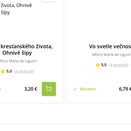
kresťanského života,
Vo svetle večnos
Ohnivé šípy
Alfonz Mária de Liguor
lfonz Mária de Liguori
5,0
(
4
recenzie
)
5,0
(
4
recenzie
)
3,20 €
6,79 
m
Skladom