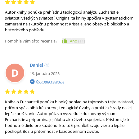
Autor knihy ponúka prehľadnú teologickú analýzu Eucharistie,
sviatosti všetkých sviatostí. Originalita knihy spočíva v systematickom
zameraní na skutočnú prítomnosť Krista a jeho obety z biblického a
historického pohľadu.
Pomohla vám táto recenzia?
Áno
(
11
)
Daniel
(1)
D
19. januára 2025
Overená recenzia
Kniha o Eucharistii ponúka hlboký pohľad na tajomstvo tejto sviatosti,
pričom spája biblické korene, teologické úvahy a praktické rady na jej
lepšie prežívanie. Autor pútavo vysvetľuje duchovný význam
Eucharistie a pripomína jej úlohu ako živého spojenia s Kristom. Je to
hodnotné dielo pre každého, kto túži prehĺbiť svoju vieru a lepšie
pochopiť Božiu prítomnosť v každodennom živote.