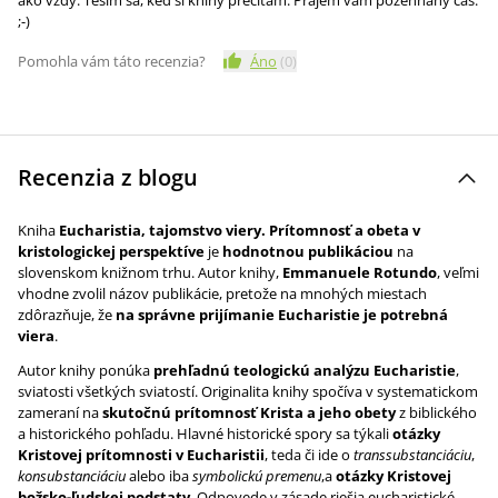
ako vždy. Teším sa, keď si knihy prečítam. Prajem vám požehnaný čas.
;-)
Pomohla vám táto recenzia?
Áno
(
0
)
Recenzia z blogu
Kniha
Eucharistia, tajomstvo viery. Prítomnosť a obeta v
kristologickej perspektíve
je
hodnotnou publikáciou
na
slovenskom knižnom trhu. Autor knihy,
Emmanuele Rotundo
, veľmi
vhodne zvolil názov publikácie, pretože na mnohých miestach
zdôrazňuje, že
na správne prijímanie Eucharistie je potrebná
viera
.
Autor knihy ponúka
prehľadnú teologickú analýzu Eucharistie
,
sviatosti všetkých sviatostí. Originalita knihy spočíva v systematickom
zameraní na
skutočnú prítomnosť Krista a jeho obety
z biblického
a historického pohľadu. Hlavné historické spory sa týkali
otázky
Kristovej prítomnosti v Eucharistii
, teda či ide o
transsubstanciáciu
,
konsubstanciáciu
alebo iba
symbolickú premenu
,a
otázky Kristovej
božsko-ľudskej podstaty
. Odpovede v zásade riešia eucharistické