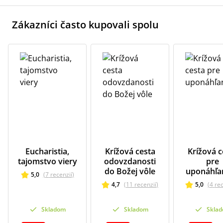
Zákazníci často kupovali spolu
Eucharistia,
Krížová cesta
Krížová c
tajomstvo viery
odovzdanosti
pre
do Božej vôle
uponáhľa
5,0
(
7
recenzií
)
4,7
(
11
recenzií
)
5,0
(
4
re
Skladom
Skladom
Skla