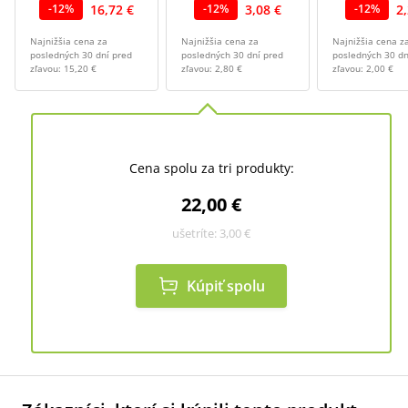
16,72 €
3,08 €
2
-
12
%
-
12
%
-
12
%
Najnižšia cena za
Najnižšia cena za
Najnižšia cena z
posledných 30 dní pred
posledných 30 dní pred
posledných 30 dn
zľavou:
15,20 €
zľavou:
2,80 €
zľavou:
2,00 €
Cena spolu za tri produkty:
22,00 €
ušetríte:
3,00 €
Kúpiť spolu