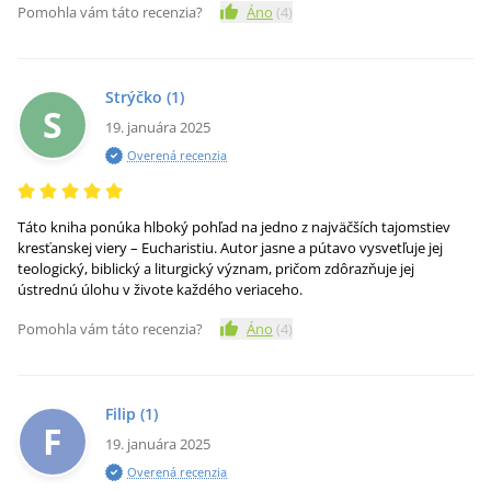
Pomohla vám táto recenzia?
Áno
(
4
)
Strýčko
(1)
S
19. januára 2025
Overená recenzia
Táto kniha ponúka hlboký pohľad na jedno z najväčších tajomstiev
kresťanskej viery – Eucharistiu. Autor jasne a pútavo vysvetľuje jej
teologický, biblický a liturgický význam, pričom zdôrazňuje jej
ústrednú úlohu v živote každého veriaceho.
Pomohla vám táto recenzia?
Áno
(
4
)
Filip
(1)
F
19. januára 2025
Overená recenzia