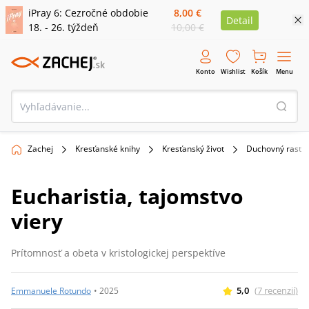
iPray 6: Cezročné obdobie
8,00 €
Detail
18. - 26. týždeň
10,00 €
Konto
Wishlist
Košík
Menu
Zachej
Kresťanské knihy
Kresťanský život
Duchovný rast
Eucharistia, tajomstvo
viery
Prítomnosť a obeta v kristologickej perspektíve
5,0
(
7
recenzií
)
Emmanuele Rotundo
•
2025