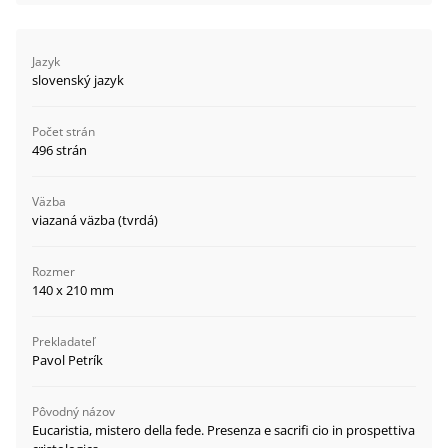
Jazyk
slovenský jazyk
Počet strán
496 strán
Väzba
viazaná väzba (tvrdá)
Rozmer
140 x 210 mm
Prekladateľ
Pavol Petrík
Pôvodný názov
Eucaristia, mistero della fede. Presenza e sacrifi cio in prospettiva