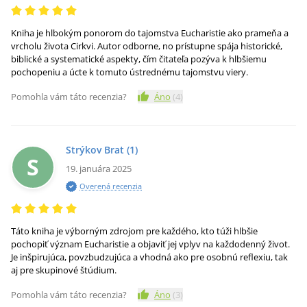
Kniha je hlbokým ponorom do tajomstva Eucharistie ako prameňa a
vrcholu života Cirkvi. Autor odborne, no prístupne spája historické,
biblické a systematické aspekty, čím čitateľa pozýva k hlbšiemu
pochopeniu a úcte k tomuto ústrednému tajomstvu viery.
Pomohla vám táto recenzia?
Áno
(
4
)
Strýkov Brat
(1)
S
19. januára 2025
Overená recenzia
Táto kniha je výborným zdrojom pre každého, kto túži hlbšie
pochopiť význam Eucharistie a objaviť jej vplyv na každodenný život.
Je inšpirujúca, povzbudzujúca a vhodná ako pre osobnú reflexiu, tak
aj pre skupinové štúdium.
Pomohla vám táto recenzia?
Áno
(
3
)