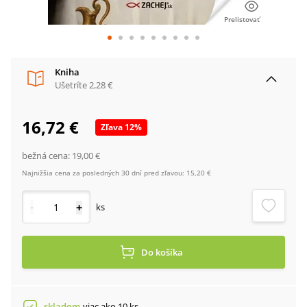
Prelistovať
Kniha
Ušetríte
2,28 €
16,72 €
Zľava
12
%
bežná cena:
19,00 €
Najnižšia cena za posledných 30 dní pred zľavou:
15,20 €
-
+
ks
Do košíka
skladom
viac ako 10 ks