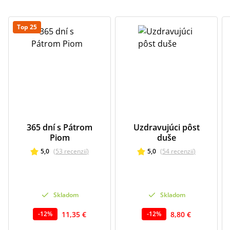
Top 25
365 dní s Pátrom
Uzdravujúci pôst
Piom
duše
5,0
(
53
recenzií
)
5,0
(
54
recenzií
)
Skladom
Skladom
11,35 €
8,80 €
-
12
%
-
12
%