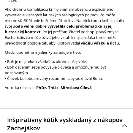
11, 29).
Ako drobnú komplikáciu knihy vnímam absenciu explicitného
vysvetlenia viacerých latinských teologických pojmov, čo môže
mierne sťažiť čítanie bežnému čitateľovi. Napriek tomu kniha splnila
svoj účel a
veľmi dobre vysvetlila celú problematiku aj jej
historický kontext
. Po jej prečítaní čitateľ pochopí pravý zmysel
Eucharistie, čo môže oživiť jeho vzťah k nej, a vďaka tomu môže
prehodnotiť postoje tak, aby Kristovi vzdal
väčšiu vďaku a úctu
.
Medzi podnetné myšlienky zaraďujem tieto:
• Boh je majiteľom všetkého, okrem našej vôle.
• Boh dávaním seba povyšuje človeka a umožňuje mu byť
poznávaným.
• Človek bol obdarovaný rozumom, aby poznával Boha.
Autorka recenzie:
PhDr. ThLic. Miroslava Čilová
Inšpiratívny kútik vyskladaný z nákupov
Zachejákov