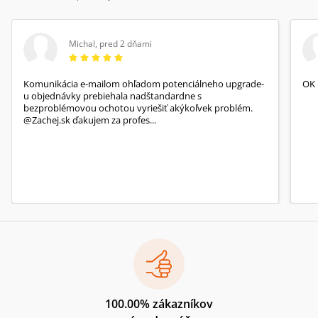
Michal
,
pred 2 dňami
Komunikácia e-mailom ohľadom potenciálneho upgrade-
OK
u objednávky prebiehala nadštandardne s
bezproblémovou ochotou vyriešiť akýkoľvek problém.
@Zachej.sk ďakujem za profes...
100.00% zákazníkov