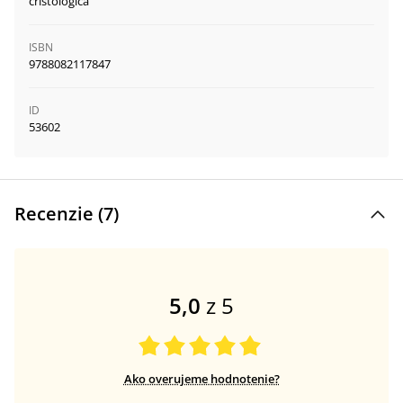
cristologica
ISBN
9788082117847
ID
53602
Recenzie (
7
)
5,0
z 5
Ako overujeme hodnotenie?