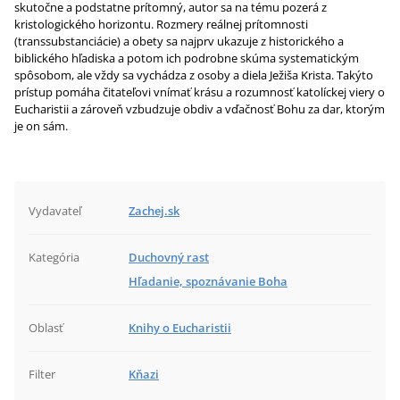
skutočne a podstatne prítomný, autor sa na tému pozerá z
kristologického horizontu. Rozmery reálnej prítomnosti
(transsubstanciácie) a obety sa najprv ukazuje z historického a
biblického hľadiska a potom ich podrobne skúma systematickým
spôsobom, ale vždy sa vychádza z osoby a diela Ježiša Krista. Takýto
prístup pomáha čitateľovi vnímať krásu a rozumnosť katolíckej viery o
Eucharistii a zároveň vzbudzuje obdiv a vďačnosť Bohu za dar, ktorým
je on sám.
Vydavateľ
Zachej.sk
Kategória
Duchovný rast
Hľadanie, spoznávanie Boha
Oblasť
Knihy o Eucharistii
Filter
Kňazi