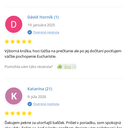
Dávid Horník
(1)
19. januára 2025
Overená recenzia
Výborná knižka, hoci ťažšia na prečítanie ale po jej dočítaní pociťujem
väčšie pochopenie Eucharistie.
Pomohla vám táto recenzia?
Áno
(
3
)
Katarína
(21)
K
9. júla 2026
Overená recenzia
Ďakujem pekne za utorňajší balíček. Prišiel v poriadku, som spokojná