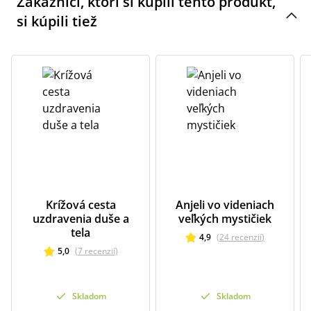
Zákazníci, ktorí si kúpili tento produkt,
si kúpili tiež
Krížová cesta
Anjeli vo videniach
uzdravenia duše a
veľkých mystičiek
tela
4,9
(
24
recenzií
)
5,0
(
7
recenzií
)
Skladom
Skladom