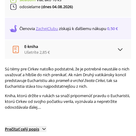
odosielame
(dnes 04.08.2026)
Členovia
ZachejClubu
získajú
k ďalšiemu nákupu
0,50 €
E-kniha
Ušetríte
2,85 €
Sú témy pre Cirkev natoľko podstatné, že je potrebné neustále o nich
uvažovať a hlbšie do nich prenikať. Ak nám Druhý vatikánsky koncil
predstavuje Eucharistiu ako
prameň a vrchol života Cirkvi
, tak sa
Eucharistia stáva tou najpodstatnejšou z nich.
Kniha, ktorú držíte v rukách sa snaží pripomenúť pravdu o Eucharistii,
ktorú Cirkev od svojho počiatku verila, vyznávala a nepretržite
odovzdávala ďalej....
Prečítať celý popis