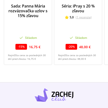
Sada: Panna Mária
Séria: iPray s 20 %
rozväzovačka uzlov s
zľavou
15% zľavou
5,0
(
1
recenzia
)
Skladom
Skladom
16,75 €
48,00 €
-
15
%
-
20
%
Najnižšia cena za posledných 30
Najnižšia cena za posledných 30
dní pred zľavou:
16,75 €
dní pred zľavou:
48,00 €