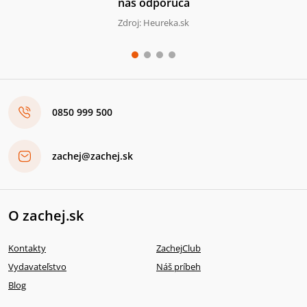
nás odporúča
Zdroj: Heureka.sk
0850 999 500
zachej@zachej.sk
O zachej.sk
Kontakty
ZachejClub
Vydavateľstvo
Náš príbeh
Blog