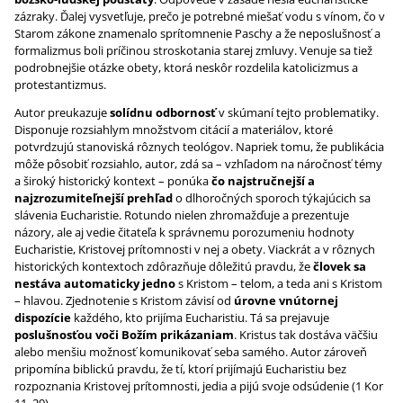
zázraky. Ďalej vysvetľuje, prečo je potrebné miešať vodu s vínom, čo v
Starom zákone znamenalo sprítomnenie Paschy a že neposlušnosť a
formalizmus boli príčinou stroskotania starej zmluvy. Venuje sa tiež
podrobnejšie otázke obety, ktorá neskôr rozdelila katolicizmus a
protestantizmus.
Autor preukazuje
solídnu odbornosť
v skúmaní tejto problematiky.
Disponuje rozsiahlym množstvom citácií a materiálov, ktoré
potvrdzujú stanoviská rôznych teológov. Napriek tomu, že publikácia
môže pôsobiť rozsiahlo, autor, zdá sa – vzhľadom na náročnosť témy
a široký historický kontext – ponúka
čo najstručnejší a
najzrozumiteľnejší prehľad
o dlhoročných sporoch týkajúcich sa
slávenia Eucharistie. Rotundo nielen zhromažďuje a prezentuje
názory, ale aj vedie čitateľa k správnemu porozumeniu hodnoty
Eucharistie, Kristovej prítomnosti v nej a obety. Viackrát a v rôznych
historických kontextoch zdôrazňuje dôležitú pravdu, že
človek sa
nestáva automaticky jedno
s Kristom – telom, a teda ani s Kristom
– hlavou. Zjednotenie s Kristom závisí od
úrovne vnútornej
dispozície
každého, kto prijíma Eucharistiu. Tá sa prejavuje
poslušnosťou voči Božím prikázaniam
. Kristus tak dostáva väčšiu
alebo menšiu možnosť komunikovať seba samého. Autor zároveň
pripomína biblickú pravdu, že tí, ktorí prijímajú Eucharistiu bez
rozpoznania Kristovej prítomnosti, jedia a pijú svoje odsúdenie (1 Kor