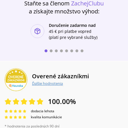
Staňte sa členom
ZachejClubu
a získajte množstvo výhod:
Doručenie zadarmo nad
ishlist-u
45 €
pri platbe vopred
(platí pre vybrané služby)
Overené zákazníkmi
Ďalšie hodnotenia
100.00
%
dodacia lehota
kvalita komunikácie
* hodnotenia za posledných 90 dní