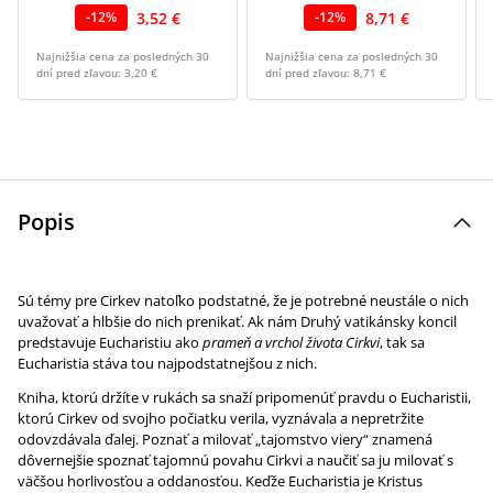
3,52 €
8,71 €
-
12
%
-
12
%
Najnižšia cena za posledných 30
Najnižšia cena za posledných 30
dní pred zľavou:
3,20 €
dní pred zľavou:
8,71 €
Popis
Sú témy pre Cirkev natoľko podstatné, že je potrebné neustále o nich
uvažovať a hlbšie do nich prenikať. Ak nám Druhý vatikánsky koncil
predstavuje Eucharistiu ako
prameň a vrchol života Cirkvi
, tak sa
Eucharistia stáva tou najpodstatnejšou z nich.
Kniha, ktorú držíte v rukách sa snaží pripomenúť pravdu o Eucharistii,
ktorú Cirkev od svojho počiatku verila, vyznávala a nepretržite
odovzdávala ďalej. Poznať a milovať „tajomstvo viery“ znamená
dôvernejšie spoznať tajomnú povahu Cirkvi a naučiť sa ju milovať s
väčšou horlivosťou a oddanosťou. Keďže Eucharistia je Kristus