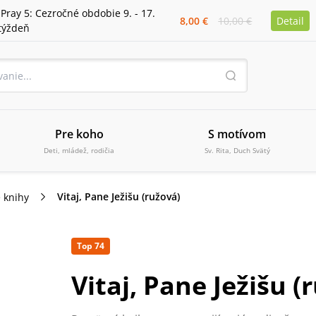
iPray 5: Cezročné obdobie 9. - 17.
8,00 €
10,00 €
Detail
týždeň
Pre koho
S motívom
Deti, mládež, rodičia
Sv. Rita, Duch Svätý
Vitaj, Pane Ježišu (ružová)
 knihy
Top 74
Vitaj, Pane Ježišu (