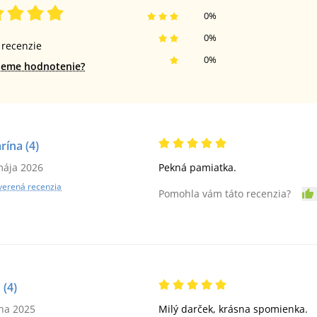
0
%
0
%
recenzie
0
%
jeme hodnotenie?
arína
(4)
mája 2026
Pekná pamiatka.
verená recenzia
Pomohla vám táto recenzia?
a
(4)
úna 2025
Milý darček, krásna spomienka.