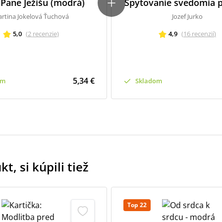
, Pane Ježišu (modrá)
Spytovanie svedomia p
rtina Jokelová Ťuchová
Jozef Jurko
5,0
(
2
recenzie
)
4,9
(
16
recenzií
)
5,34 €
om
Skladom
t, si kúpili tiež
Top 22