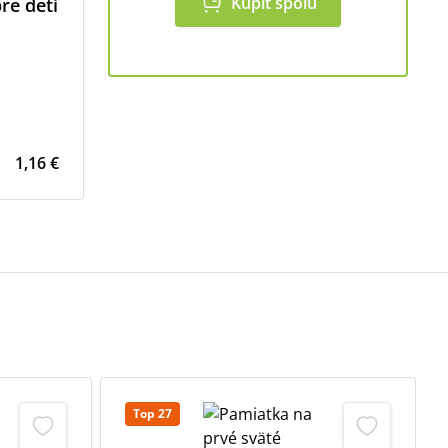
Kúpiť spolu
re deti
1,16 €
Top 27