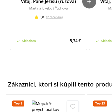
Vitaj, Pane Ježišu (ružová)
Vitaj
Martina Jokelová Ťuchová
Ma
5,0
(
2
recenzie
)
5,34 €
Skladom
Sklad
Zákazníci, ktorí si kúpili tento produk
Top 8
Top 23