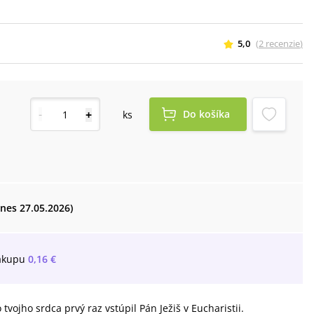
5,0
(
2
recenzie
)
-
+
Do košíka
ks
dnes 27.05.2026)
ákupu
0,16 €
vojho srdca prvý raz vstúpil Pán Ježiš v Eucharistii.