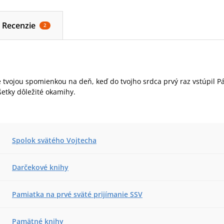
Recenzie
2
 tvojou spomienkou na deň, keď do tvojho srdca prvý raz vstúpil Pán
etky dôležité okamihy.
Spolok svätého Vojtecha
Darčekové knihy
Pamiatka na prvé sväté prijímanie SSV
Pamätné knihy