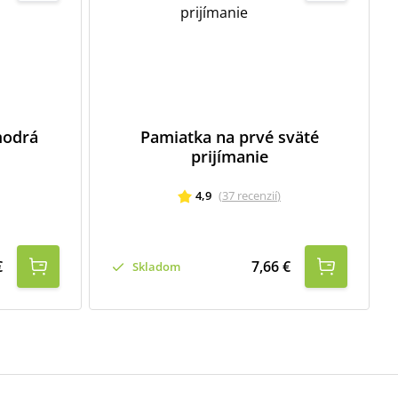
modrá
Pamiatka na prvé sväté
prijímanie
4,9
(
37
recenzií
)
€
7,66 €
Skladom