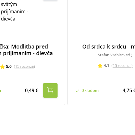
ička: Modlitba pred
Od srdca k srdcu - 
 prijímaním - dievča
Štefan Vrablec (ed.)
4,1
(
15
recenzií
)
5,0
(
15
recenzií
)
0,49 €
4,75 
m
Skladom