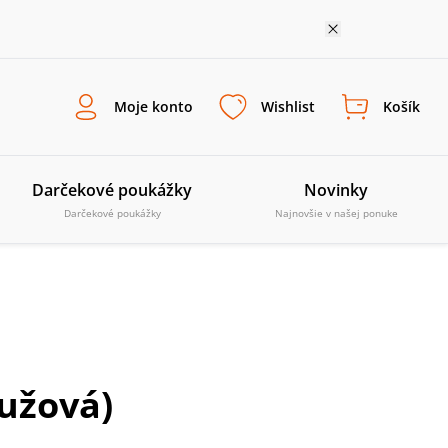
Moje konto
Wishlist
Košík
Darčekové poukážky
Novinky
Darčekové poukážky
Najnovšie v našej ponuke
ružová)