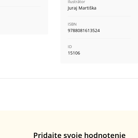
Ilustrátor
Juraj Martiška
ISBN
9788081613524
ID
15106
Pridajte svoje hodnotenie