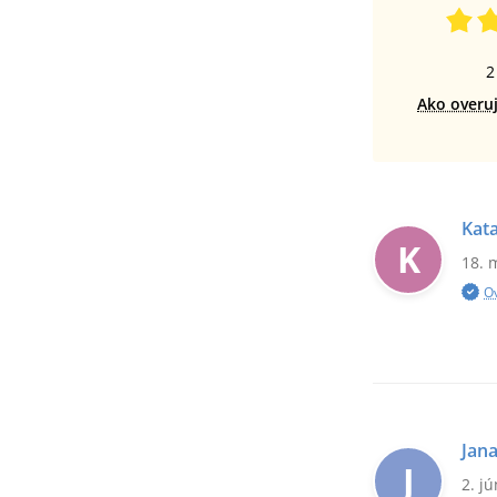
2
Ako overu
Kat
K
18. 
O
Jan
J
2. j