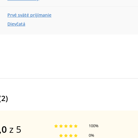
Prvé sväté prijímanie
Dievčatá
(
2
)
,0
z 5
100
%
0
%