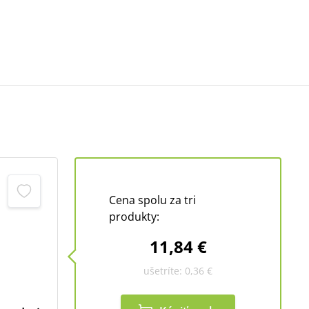
Cena spolu za tri
produkty:
11,84 €
ušetríte:
0,36 €