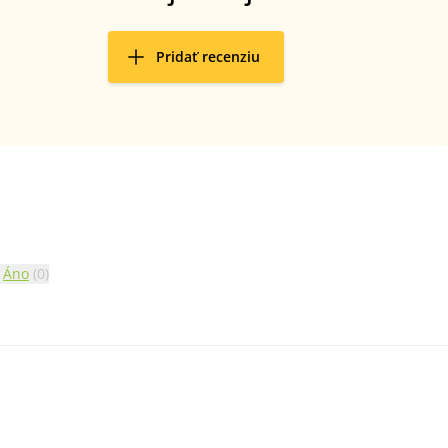
Pridať recenziu
Áno
(
0
)