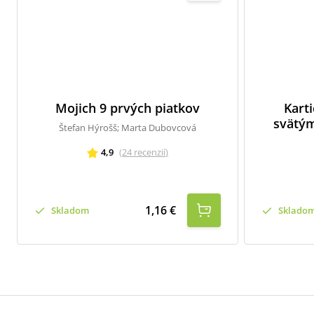
Mojich 9 prvých piatkov
Kart
svätým
Štefan Hýrošš; Marta Dubovcová
4,9
(
24
recenzií
)
1,16 €
Skladom
Sklado