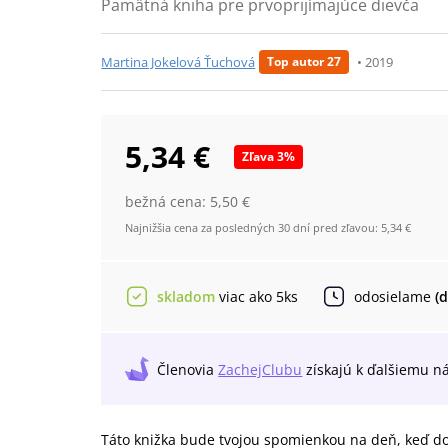
Pamätná kniha pre prvoprijímajúce dievča
Martina Jokelová Ťuchová
•
2019
Top autor 27
5,34 €
Zľava
3
%
bežná cena:
5,50 €
Najnižšia cena za posledných 30 dní pred zľavou:
5,34 €
skladom
viac ako 5ks
odosielame
(
Členovia
ZachejClubu
získajú
k ďalšiemu n
Táto knižka bude tvojou spomienkou na deň, keď do t