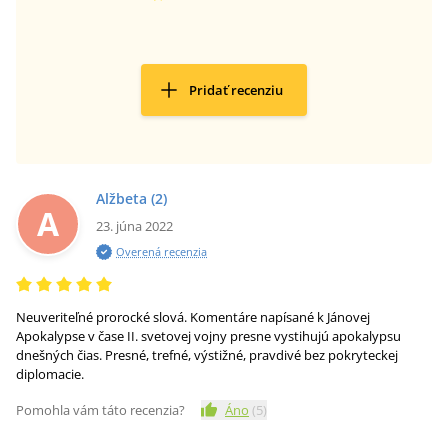
Pridať recenziu
Alžbeta
(2)
A
23. júna 2022
Overená recenzia
Neuveriteľné prorocké slová. Komentáre napísané k Jánovej
Apokalypse v čase II. svetovej vojny presne vystihujú apokalypsu
dnešných čias. Presné, trefné, výstižné, pravdivé bez pokryteckej
diplomacie.
Pomohla vám táto recenzia?
Áno
(
5
)