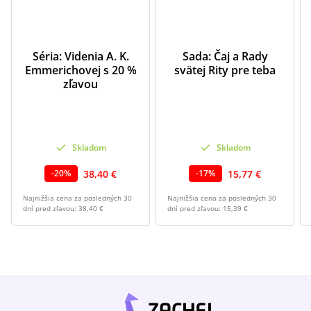
Séria: Videnia A. K.
Sada: Čaj a Rady
Emmerichovej s 20 %
svätej Rity pre teba
zľavou
Skladom
Skladom
38,40 €
15,77 €
-
20
%
-
17
%
Najnižšia cena za posledných 30
Najnižšia cena za posledných 30
dní pred zľavou:
38,40 €
dní pred zľavou:
15,39 €