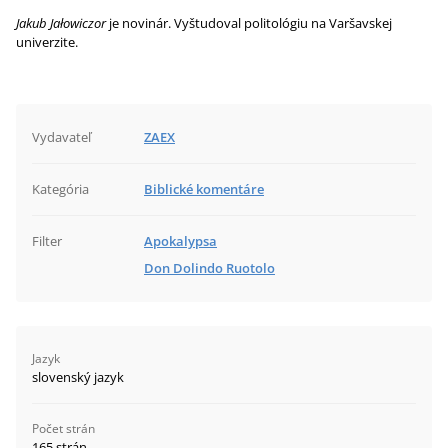
Jakub Jałowiczor
je novinár. Vyštudoval politológiu na Varšavskej
univerzite.
Vydavateľ
ZAEX
Kategória
Biblické komentáre
Filter
Apokalypsa
Don Dolindo Ruotolo
Jazyk
slovenský jazyk
Počet strán
165 strán