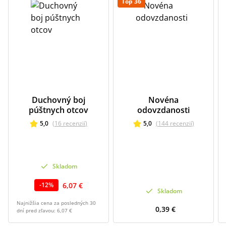
Top 36
Duchovný boj
Novéna
púštnych otcov
odovzdanosti
5,0
(
16
recenzií
)
5,0
(
144
recenzií
)
Skladom
6,07 €
-
12
%
Skladom
Najnižšia cena za posledných 30
0,39 €
dní pred zľavou:
6,07 €