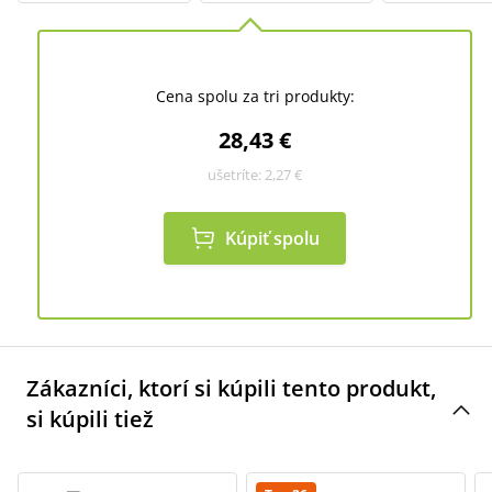
Cena spolu za tri produkty:
28,43 €
ušetríte:
2,27 €
Kúpiť spolu
Zákazníci, ktorí si kúpili tento produkt,
si kúpili tiež