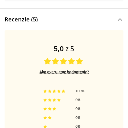
Recenzie (
5
)
5,0
z 5
Ako overujeme hodnotenie?
100
%
0
%
0
%
0
%
0
%