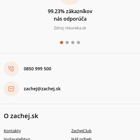
99.23% zákazníkov
nás odporúča
Zdroj: Heureka.sk
0850 999 500
zachej@zachej.sk
O zachej.sk
Kontakty
ZachejClub
Vydavateľstvo
Náš príbeh