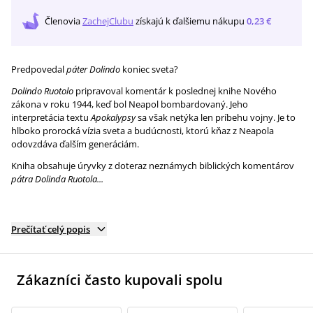
Členovia
ZachejClubu
získajú
k ďalšiemu nákupu
0,23 €
Predpovedal
páter
Dolindo
koniec sveta?
Dolindo Ruotolo
pripravoval komentár k poslednej knihe Nového
zákona v roku 1944, keď bol Neapol bombardovaný. Jeho
interpretácia textu
Apokalypsy
sa však netýka len príbehu vojny. Je to
hlboko prorocká vízia sveta a budúcnosti, ktorú kňaz z Neapola
odovzdáva ďalším generáciám.
Kniha obsahuje úryvky z doteraz neznámych biblických komentárov
pátra Dolinda Ruotola...
Prečítať celý popis
Zákazníci často kupovali spolu