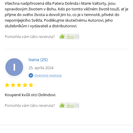
Všechna nadpřirozená díla Patera Dolinda i Marie Valtorty, jsou
opravdovým životem v Bohu. Kdo po tomto věčném životě touží, ať je
přijme do svého života a dovolí jim to, co je v temnotě, přivést do
nepomíjejícího Světla. Poděkujme skutečnému Autorovi, jeho
služebníkům i vydavateli a distributorovi.
Pomohla vám táto recenzia?
Áno
(
0
)
Ivana
(25)
I
25. apríla 2024
Overená recenzia
Koupené kvůli otci Dolindovi.
Pomohla vám táto recenzia?
Áno
(
0
)