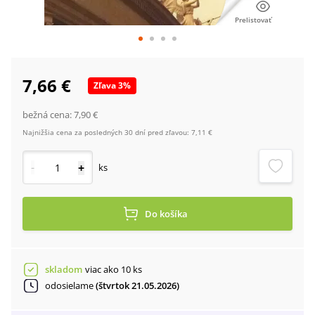
Prelistovať
7,66 €
Zľava
3
%
bežná cena:
7,90 €
Najnižšia cena za posledných 30 dní pred zľavou:
7,11 €
-
+
ks
Do košíka
skladom
viac ako 10 ks
odosielame
(štvrtok 21.05.2026)