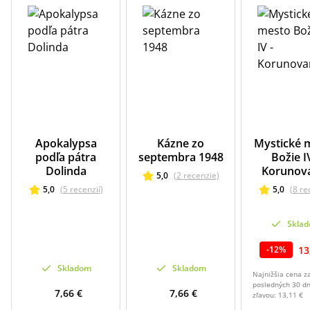
Apokalypsa
Kázne zo
Mystické 
podľa pátra
septembra 1948
Božie IV
Dolinda
Korunov
5,0
(
2
recenzie
)
5,0
(
5
recenzií
)
5,0
(
8
re
Skla
13
-
12
%
Skladom
Skladom
Najnižšia cena z
posledných 30 dn
7,66 €
7,66 €
zľavou:
13,11 €