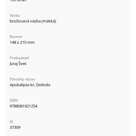
Väzba
brožovaná väzba (mäkká)
Rozmer
148 x 210 mm
Prekladateľ
Juraj Švec
Pôvodný názov
Apokalipsa ks. Dolindo
ISBN
9788081921254
ID
37309