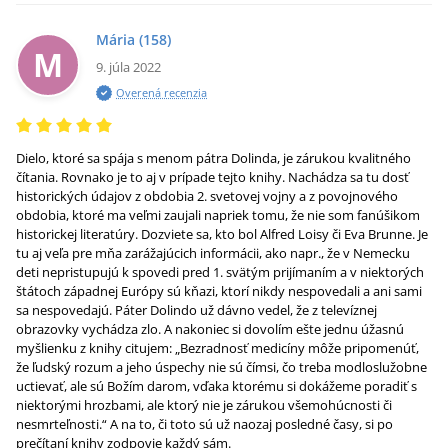
Mária
(158)
M
9. júla 2022
Overená recenzia
Dielo, ktoré sa spája s menom pátra Dolinda, je zárukou kvalitného
čítania. Rovnako je to aj v prípade tejto knihy. Nachádza sa tu dosť
historických údajov z obdobia 2. svetovej vojny a z povojnového
obdobia, ktoré ma veľmi zaujali napriek tomu, že nie som fanúšikom
historickej literatúry. Dozviete sa, kto bol Alfred Loisy či Eva Brunne. Je
tu aj veľa pre mňa zarážajúcich informácii, ako napr., že v Nemecku
deti nepristupujú k spovedi pred 1. svätým prijímaním a v niektorých
štátoch západnej Európy sú kňazi, ktorí nikdy nespovedali a ani sami
sa nespovedajú. Páter Dolindo už dávno vedel, že z televíznej
obrazovky vychádza zlo. A nakoniec si dovolím ešte jednu úžasnú
myšlienku z knihy citujem: „Bezradnosť medicíny môže pripomenúť,
že ľudský rozum a jeho úspechy nie sú čímsi, čo treba modloslužobne
uctievať, ale sú Božím darom, vďaka ktorému si dokážeme poradiť s
niektorými hrozbami, ale ktorý nie je zárukou všemohúcnosti či
nesmrteľnosti.“ A na to, či toto sú už naozaj posledné časy, si po
prečítaní knihy zodpovie každý sám.