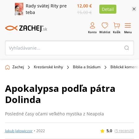
Rady svätej Rity pre
12,00 €
Detail
teba
15,00 €
Konto
Wishlist
Košík
Menu
Zachej
Kresťanské knihy
Biblia a štúdium
Biblické koment
Apokalypsa podľa pátra
Dolinda
Posledné časy očami veľkého mystika z Neapola
5,0
(
5
recenzií
)
Jakub Jałowiczor
•
2022