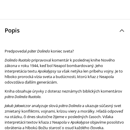
Popis
Predpovedal
páter
Dolindo
koniec sveta?
Dolindo Ruotolo
pripravoval komentár k poslednej knihe Nového
zákona v roku 1944, keď bol Neapol bombardovaný. Jeho
interpretácia textu
Apokalypsy
sa však netýka len príbehu vojny. Je to
hlboko prorocká vízia sveta a budúcnosti, ktorú kňaz z Neapola
odovzdáva ďalším generáciám.
Kniha obsahuje úryvky z doteraz neznámych biblických komentárov
pátra Dolinda Ruotola
.
Jakub Jałowiczor
analyzuje slová
pátra Dolinda
a ukazuje súčasný svet
zmietaný konfliktmi, vojnami, krízou viery a morálky. Hľadá odpoveď
na otázku, či dnes skutočne žijeme v posledných časoch. Vďaka
interpretácii textov kňaza z Neapola v
Apokalypse
objavíme posolstvo
obrátenia a hlbokú Božiu starosť o osud každého človeka.