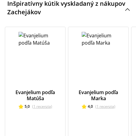
Inšpiratívny kútik vyskladaný z nákupov
Zachejákov
Evanjelium podľa
Evanjelium podľa
Matúša
Marka
5,0
(
1
recenzia
)
4,0
(
1
recenzia
)