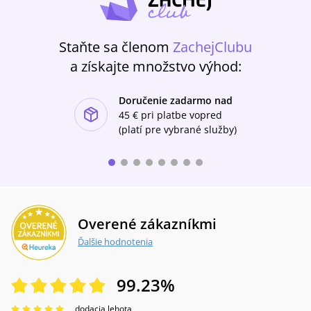
Staňte sa členom
ZachejClubu
a získajte množstvo výhod:
Doručenie zadarmo nad
ishlist-u
45 €
pri platbe vopred
(platí pre vybrané služby)
Overené zákazníkmi
Ďalšie hodnotenia
99.23
%
dodacia lehota