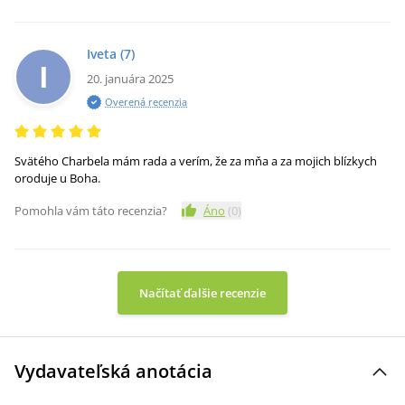
Iveta
(7)
I
20. januára 2025
Overená recenzia
Svätého Charbela mám rada a verím, že za mňa a za mojich blízkych
oroduje u Boha.
Pomohla vám táto recenzia?
Áno
(
0
)
Načítať ďalšie recenzie
Vydavateľská anotácia