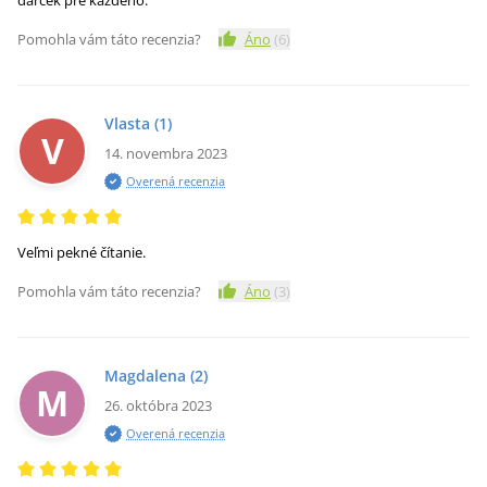
darček pre každého.
Pomohla vám táto recenzia?
Áno
(
6
)
Vlasta
(1)
V
14. novembra 2023
Overená recenzia
Veľmi pekné čítanie.
Pomohla vám táto recenzia?
Áno
(
3
)
Magdalena
(2)
M
26. októbra 2023
Overená recenzia