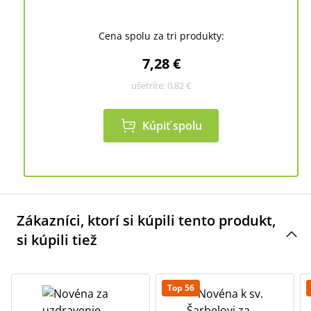
Cena spolu za tri produkty:
7,28 €
ušetríte:
0,82 €
Kúpiť spolu
Zákazníci, ktorí si kúpili tento produkt,
si kúpili tiež
Top 56