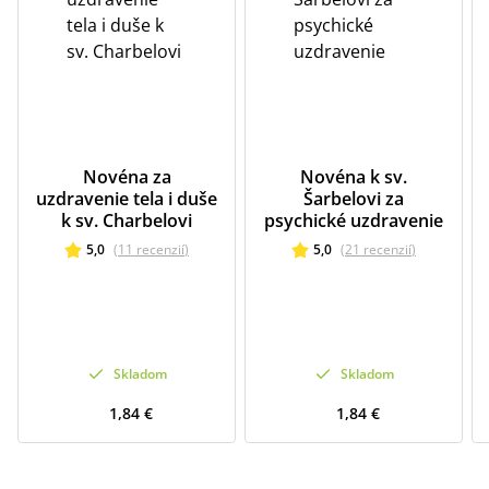
Novéna za
Novéna k sv.
uzdravenie tela i duše
Šarbelovi za
k sv. Charbelovi
psychické uzdravenie
5,0
(
11
recenzií
)
5,0
(
21
recenzií
)
Skladom
Skladom
1,84 €
1,84 €