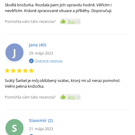
Skvělá brožurka. Rozdala jsem jich opravdu hodně. Věřícím i
nevěřícím. Krásně zpracované situace a příběhy. Doporučuji.
Pomohla vám táto recenzia?
Áno
(
2
)
Jana
(40)
J
29. mája 2023
Overená recenzia
Svätý Šarbel je môj obľúbený svätec, ktorý mi už neraz pomohol.
Veľmi pekná knižočka.
Pomohla vám táto recenzia?
Áno
(
2
)
Slavomír
(2)
S
21. mája 2023