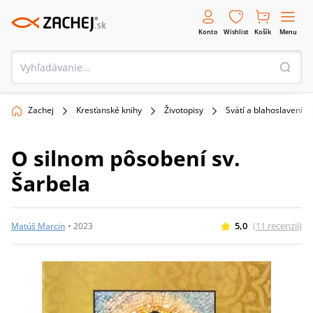
Konto
Wishlist
Košík
Menu
Zachej
Kresťanské knihy
Životopisy
Svätí a blahoslavení
O silnom pôsobení sv.
Šarbela
5,0
(
11
recenzií
)
Matúš Marcin
•
2023