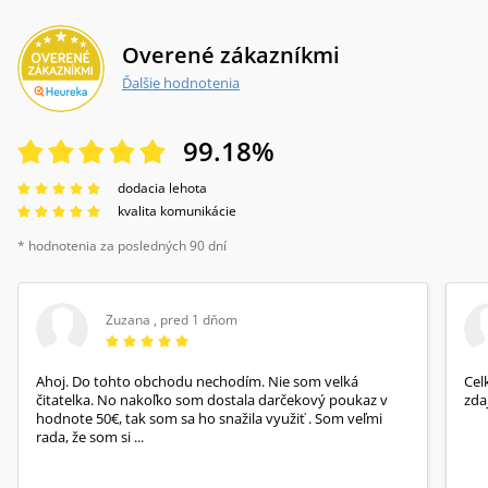
Overené zákazníkmi
Ďalšie hodnotenia
99.18
%
dodacia lehota
kvalita komunikácie
* hodnotenia za posledných 90 dní
Zuzana
,
pred 1 dňom
Ahoj. Do tohto obchodu nechodím. Nie som velká
Cel
čitatelka. No nakoľko som dostala darčekový poukaz v
zda
hodnote 50€, tak som sa ho snažila využiť . Som veľmi
rada, že som si ...