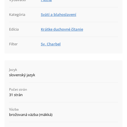
Kategória
Svätí a blahoslavení
Edícia
Krátke duchovné čítanie
Filter
Sv. Charbel
Jazyk
slovenský jazyk
Počet strán
31 strán
Väzba
brožovaná väzba (mäkká)