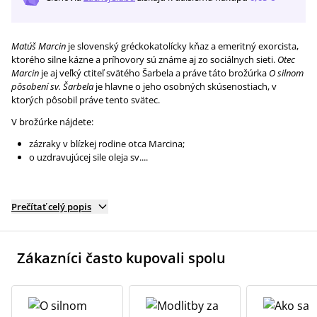
Matúš Marcin
je slovenský gréckokatolícky kňaz a emeritný exorcista,
ktorého silne kázne a príhovory sú známe aj zo sociálnych sieti.
Otec
Marcin
je aj veľký ctiteľ svätého Šarbela a práve táto brožúrka
O silnom
pôsobení sv. Šarbela
je hlavne o jeho osobných skúsenostiach, v
ktorých pôsobil práve tento svätec.
V brožúrke nájdete:
zázraky v blízkej rodine otca Marcina;
o uzdravujúcej sile oleja sv....
Prečítať celý popis
Zákazníci často kupovali spolu