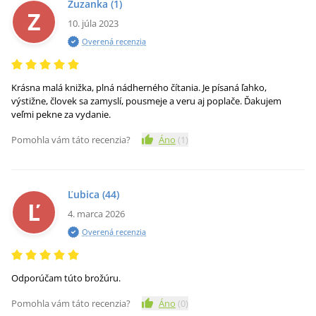
Zuzanka
(1)
Z
10. júla 2023
Overená recenzia
Krásna malá knižka, plná nádherného čítania. Je písaná ľahko,
výstižne, človek sa zamyslí, pousmeje a veru aj poplače. Ďakujem
veľmi pekne za vydanie.
Pomohla vám táto recenzia?
Áno
(
1
)
Ľubica
(44)
Ľ
4. marca 2026
Overená recenzia
Odporúčam túto brožúru.
Pomohla vám táto recenzia?
Áno
(
0
)