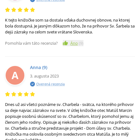
K tejto knižočke som sa dostala vďaka duchovnej obnove, na ktorej
bola dostupná. Je jasným dôkazom toho, že na príhovor Sv. Šarbela sa
dejú zázraky na celom svete vrátane Slovenska.
Pomohla vám táto recenzia?
Áno
(
9
)
Anna
(9)
A
3. augusta 2023
Overená recenzia
Dnes už asi všetci poznáme sv. Charbela - svätca, na ktorého príhovor
sa deje najviac zázrakov na svete. V útlej knižočke otec Matúš Marcin
popisuje osobnú skúsenosť so sv. Charbelom, ktorý pomohol jemu aj
členom jeho rodiny. Opisuje aj niekoľko ďasích zázrakov na príhovor
sv. Charbela a stručne predstavuje projekt - Dom úľavy sv. Charbela.
Knižočka ma oslovila osobným svedectvom otca Matúša. Je to milý