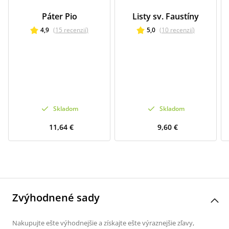
Páter Pio
Listy sv. Faustíny
4,9
(
15
recenzií
)
5,0
(
10
recenzií
)
Skladom
Skladom
11,64 €
9,60 €
Zvýhodnené sady
Nakupujte ešte výhodnejšie a získajte ešte výraznejšie zľavy,