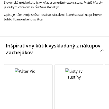
Slovenský gréckokatolícky kňaz a emeritný exorcista p.
Matúš Marcin
je veľkým ctiteľom
sv. Šarbela Machlúfa
.
Opisuje nám svoje skúsenosti so zázrakmi, ktoré sa stali na príhovor
tohto libanonského svätca.
Inšpiratívny kútik vyskladaný z nákupov
Zachejákov