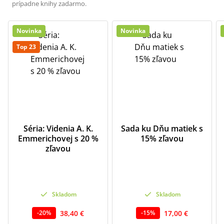
prípadne knihy zadarmo.
Novinka
Novinka
Top 23
Séria: Videnia A. K.
Sada ku Dňu matiek s
Emmerichovej s 20 %
15% zľavou
zľavou
Skladom
Skladom
38,40 €
17,00 €
-
20
%
-
15
%