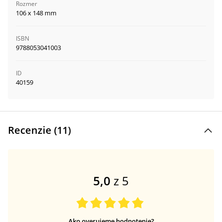
Rozmer
106 x 148 mm
ISBN
9788053041003
ID
40159
Recenzie (
11
)
5,0
z 5
Ako overujeme hodnotenie?