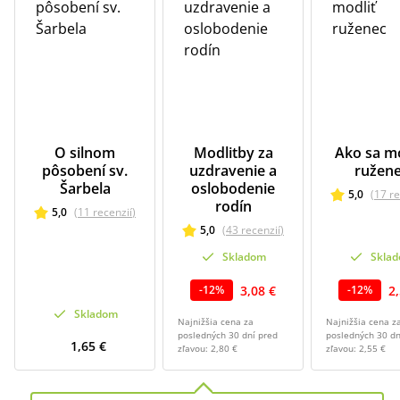
O silnom
Modlitby za
Ako sa mo
pôsobení sv.
uzdravenie a
ružen
Šarbela
oslobodenie
5,0
(
17
re
rodín
5,0
(
11
recenzií
)
5,0
(
43
recenzií
)
Skladom
Skla
3,08 €
2
-
12
%
-
12
%
Skladom
Najnižšia cena za
Najnižšia cena z
posledných 30 dní pred
posledných 30 dn
1,65 €
zľavou:
2,80 €
zľavou:
2,55 €