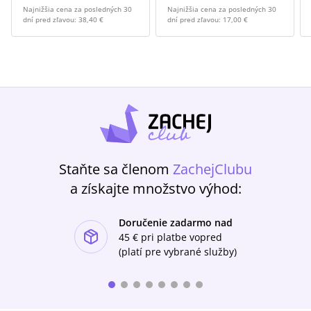
Najnižšia cena za posledných 30
Najnižšia cena za posledných 30
dní pred zľavou:
38,40 €
dní pred zľavou:
17,00 €
Staňte sa členom
ZachejClubu
a získajte množstvo výhod:
Doručenie zadarmo nad
ishlist-u
45 €
pri platbe vopred
(platí pre vybrané služby)