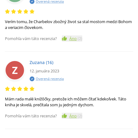
Overená recenzia
Verím tomu, že Charbelov zbožný život sa stal mostom medzi Bohom
a veriacim človekom.
Pomohla vám táto recenzia?
Áno
(
2
)
Zuzana
(16)
Z
12. januára 2023
Overená recenzia
Mám rada malé knižôčky, pretože ich môžem čítať kdekoľvek. Táto
kniha je skvelá, prečítala som ju jedným dychom.
Pomohla vám táto recenzia?
Áno
(
2
)