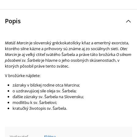
Popis
Matúš Marcin
je slovenský gréckokatolícky kňaz a emeritný exorcista,
ktorého silne kázne a príhovory sú známe aj zo sociálnych sieti.
Otec
Marcin
je aj veľký ctiteľ svätého Šarbela a práve táto brožúrka
O silnom
pôsobení sv. Šarbela
je hlavne o jeho osobných skúsenostiach, v
ktorých pôsobil práve tento svätec.
V brožúrke nájdete:
zázraky v blízkej rodine otca Marcina;
o uzdravujúcej sile oleja sv. Šarbela;
ďalšie zázraky sv. Šarbela na Slovensku;
modlitbu k sv. Šarbelovi;
kratučký životopis sv. Šarbela.
Vydavateľ
Flétna