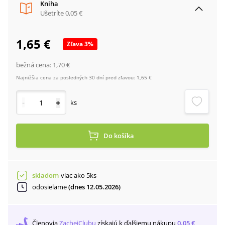
Kniha
Ušetríte
0,05 €
1,65 €
Zľava
3
%
bežná cena:
1,70 €
Najnižšia cena za posledných 30 dní pred zľavou:
1,65 €
-
+
ks
Do košíka
skladom
viac ako 5ks
odosielame
(dnes 12.05.2026)
Členovia
ZachejClubu
získajú
k ďalšiemu nákupu
0,05 €